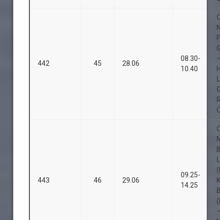
O
08.30-
–
442
45
28.06
10.40
H
L
O
O
09.25-
443
46
29.06
14.25
B