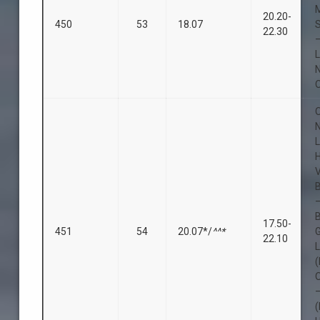
20.20-
450
53
18.07
S
22.30
L
O
O
L
B
B
17.50-
451
54
20.07*/
^^*
22.10
(
O
(