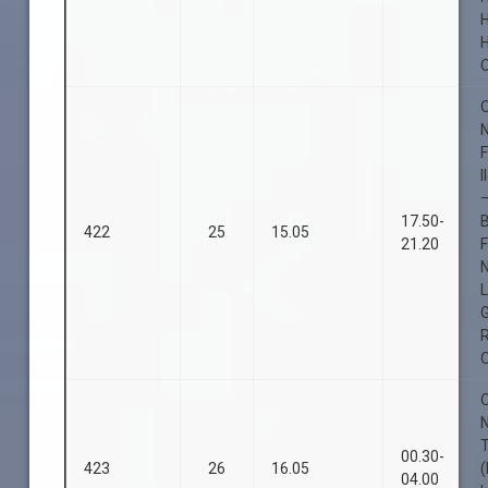
O
O
I
17.50-
B
422
25
15.05
21.20
L
O
O
00.30-
423
26
16.05
(
04.00