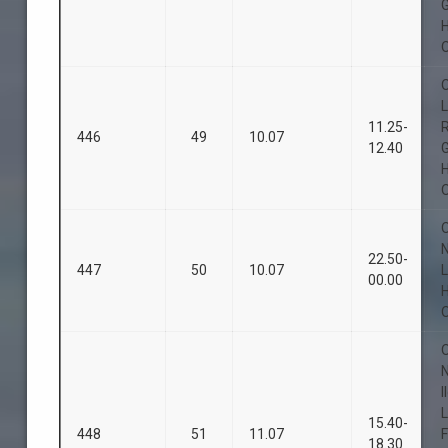
O
O
L
11.25-
446
49
10.07
12.40
O
O
22.50-
447
50
10.07
L
00.00
O
O
I
L
15.40-
448
51
11.07
F
18.30