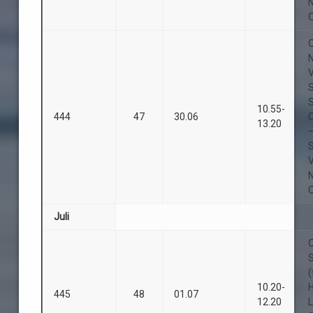
O
O
10.55-
444
47
30.06
13.20
O
Juli
O
(
10.20-
445
48
01.07
12.20