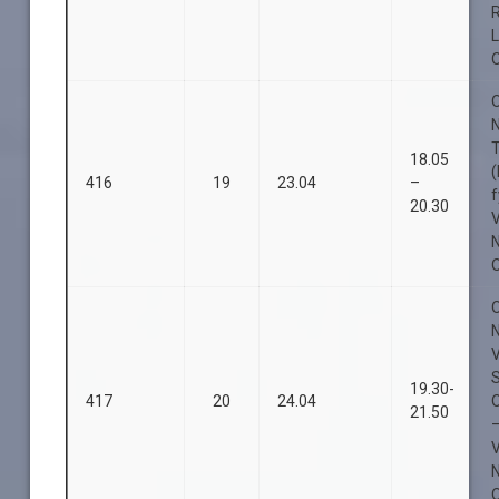
O
O
18.05
416
19
23.04
–
f
20.30
O
O
19.30-
417
20
24.04
21.50
O