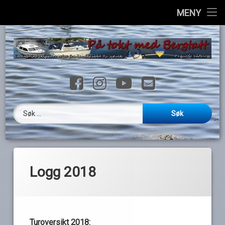
Hjem
MENY
Hopp
Info
til
innhold
Havner
Facebook
Instagram
YouTube
E-post
Ressurser
Loggbok
Søk etter:
Videoer
Galleri
Logg 2018
Kontakt
English
Turoversikt 2018: