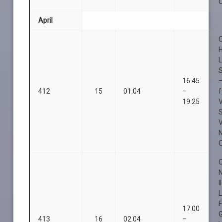
O
April
O
S
16.45
412
15
01.04
–
f
19.25
O
O
I
L
F
17.00
413
16
02.04
–