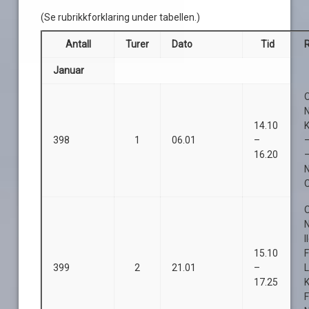
(Se rubrikkforklaring under tabellen.)
Antall
Turer
Dato
Tid
Januar
O
14.10
K
398
1
06.01
–
–
16.20
O
O
I
15.10
F
399
2
21.01
–
L
17.25