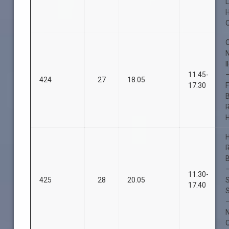
L
O
O
I
11.45-
424
27
18.05
17.30
F
B
–
11.30-
425
28
20.05
17.40
S
–
O