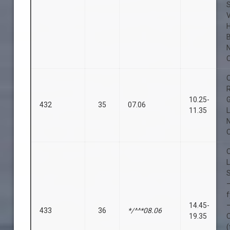
H
O
O
10.25-
432
35
07.06
11.35
L
O
O
S
14.45-
433
36
*/^^*08.06
19.35
(