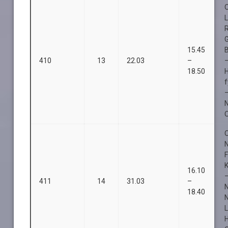
O
15.45
B
410
13
22.03
–
18.50
f
–
O
O
K
16.10
–
411
14
31.03
–
18.40
L