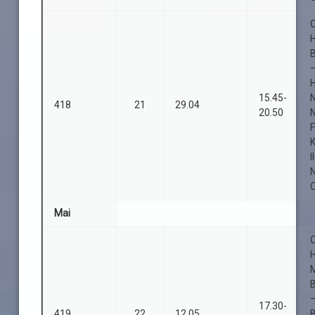
O
B
15.45-
418
21
29.04
20.50
I
O
Mai
O
B
17.30-
419
22
12.05
B