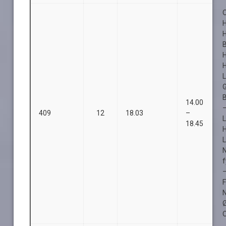
O
H
H
B
14.00
409
12
18.03
–
L
18.45
L
Ø
O