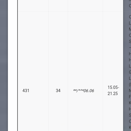
O
O
S
L
(
15.05-
431
34
**/^^*06.06
21.25