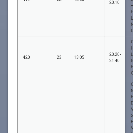
20.10
L
O
O
20.20-
420
23
13.05
21.40
O
O
D
H