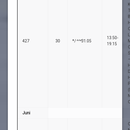
K
B
O
13.50-
427
30
*/
^^*
31.05
19.15
S
D
(
O
Juni
O