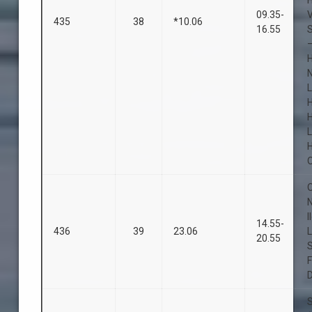
09.35-
435
38
*10.06
16.55
S
L
L
O
O
I
14.55-
436
39
23.06
L
20.55
D
S