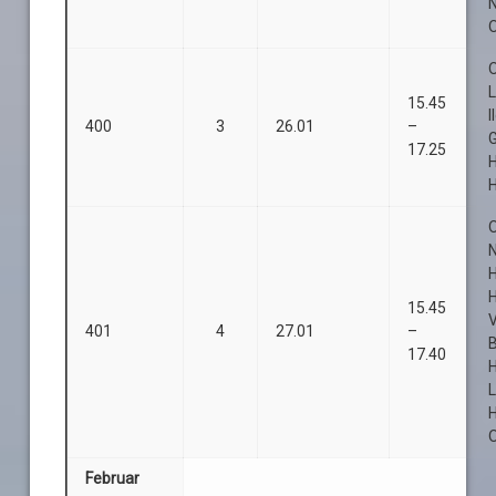
O
O
15.45
I
400
3
26.01
–
17.25
H
O
H
15.45
401
4
27.01
–
B
17.40
L
O
Februar