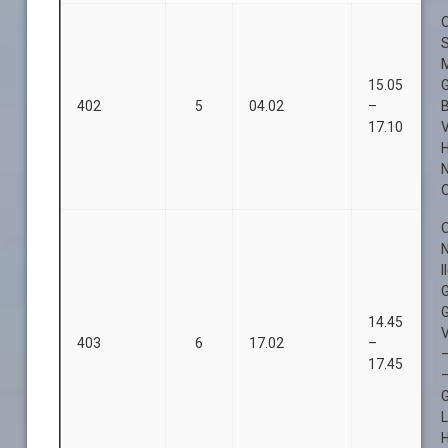
O
15.05
402
5
04.02
–
B
17.10
O
O
I
14.45
403
6
17.02
–
–
17.45
–