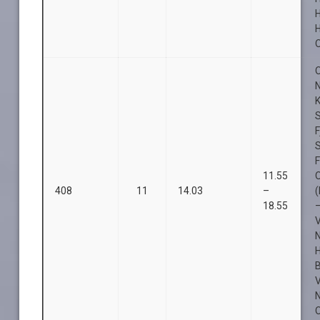
H
H
O
O
S
F
11.55
408
11
14.03
–
18.55
V
B
O