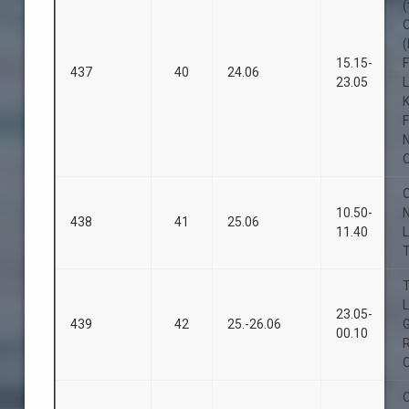
(
(
15.15-
437
40
24.06
23.05
L
O
O
10.50-
438
41
25.06
11.40
L
L
23.05-
439
42
25.-26.06
00.10
O
O