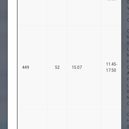
O
O
I
L
11.45-
449
52
15.07
17.50
F
L
I
O
O
H