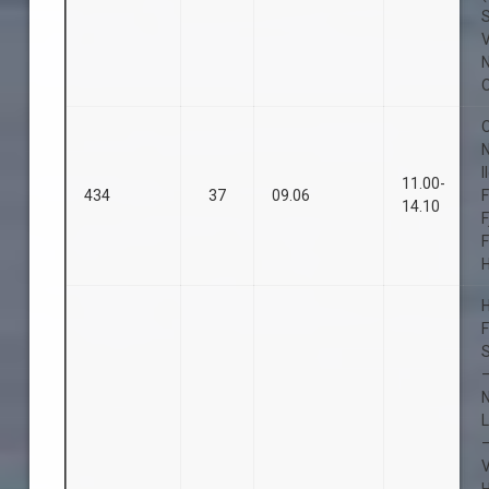
O
O
I
11.00-
434
37
09.06
F
14.10
F
H
H
S
L