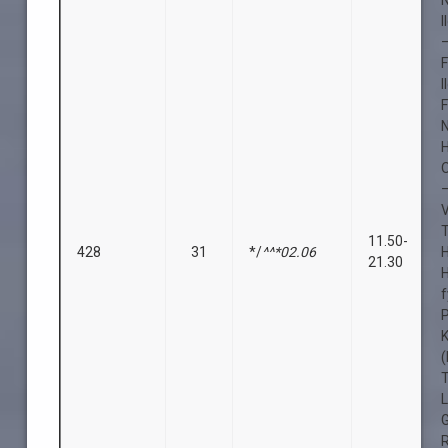
I
–
F
I
–
11.50-
428
31
*/
^^*02.06
21.30
f
K
(
L