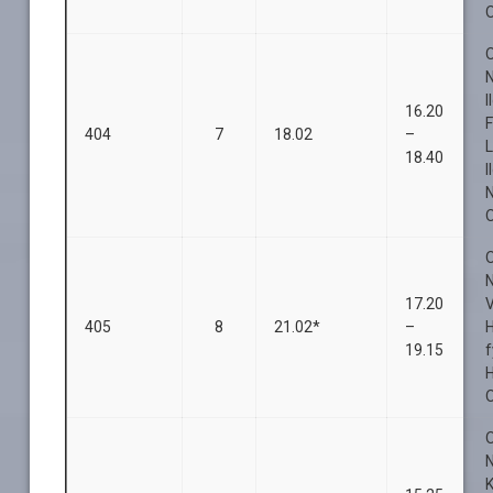
O
O
I
16.20
F
404
7
18.02
–
L
18.40
I
O
O
17.20
405
8
21.02*
–
19.15
f
O
O
K