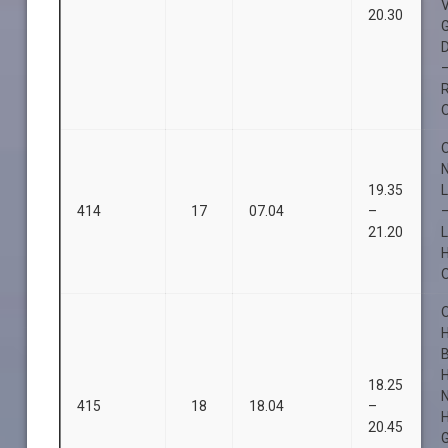
20.30
D
O
O
19.35
L
414
17
07.04
–
21.20
L
O
O
B
18.25
415
18
18.04
–
20.45