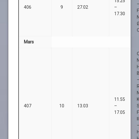
15.25
–
406
9
27.02
–
17.30
Ø
O
Mars
O
B
11.55
407
10
13.03
–
S
17.05
F
I
–