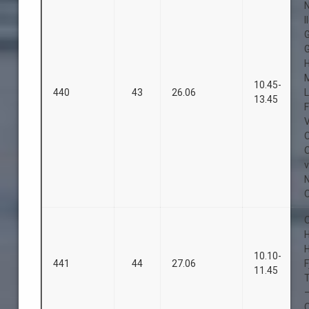
I
10.45-
440
43
26.06
13.45
O
O
O
H
H
10.10-
441
44
27.06
11.45
T
–
O