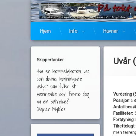
Hjem
Info
Havner
Uvår (
Skippertanker
Hva er hemmeligheten ved
den dovne, honningsøte
vellyst som fyller et
menneske den første dag
Vurdering (5
av en båtreise?
Posisjon:
58
Antall besø
(Agnar Mykle).
Fasiliteter:
S
Fortøyning:
Tilrettelag
men terreng