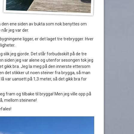
på den ene siden av bukta som nok benyttes om
r jeg var der.
bygningene ligger, er det laget tre trebrygger. Hver
ligheter.
g slik jeg gjorde. Det står forbudsskilt på de tre
n siden jeg var alene og utenfor sesongen tok jeg
det gikk bra. Jeg la meg på den innerste ettersom
en det stikker ut noen steiner fra brygga, så man
 lå var uansett på 1,3 meter, så det gikk bra for
g fram og tilbake til brygga! Men jeg ville opp på
så, mellom steinene!
fales!