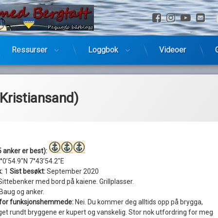
Facebook
Instagra
YouTu
E-
Ressurser
Loggbok
Videoer
Kristiansand)
 anker er best):
°0’54.9″N 7°43’54.2″E
k
: 1
Sist besøkt:
September 2020
ittebenker med bord på kaiene. Grillplasser.
Baug og anker.
t for funksjonshemmede:
Nei. Du kommer deg alltids opp på brygga,
et rundt bryggene er kupert og vanskelig. Stor nok utfordring for meg