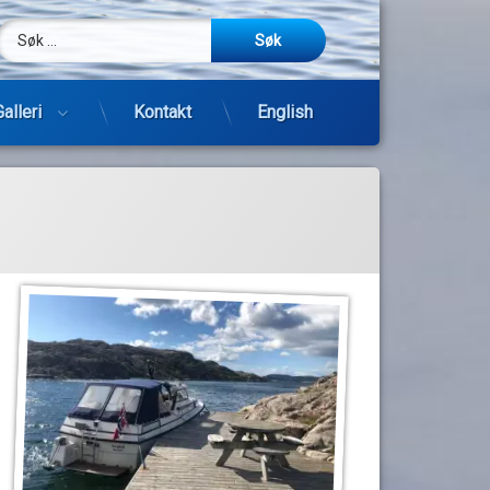
Søk etter:
m
be
post
Galleri
Kontakt
English
Hopp
til
innhold