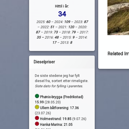
Hittil i år:
34
2025:
60
– 2024:
109
– 2023:
87
– 2022:
51
– 2021:
120
– 2020:
87
– 2019:
73
– 2018:
79
– 2017:
35 –
2016:
48
– 2015:
9
– 2014:
17
– 2013:
8
Related I
Dieselpriser
De siste stedene jeg har fylt
diesel fra, sortert etter rimeligste.
Siste dato for fylling i parentes.
Phønix-brygga (Fredrikstad)
15.99
(28.05.20)
Ullern båtforening: 17.36
(23.07.26)
Holmestrand:
19.85
(9.07.26)
Hankø Marina: 21.05