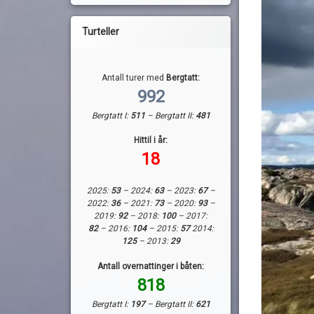
Turteller
Antall turer med
Bergtatt:
992
Bergtatt I:
511
– Bergtatt II:
481
Hittil i år:
18
2025:
53
– 2024:
63
– 2023:
67
–
2022:
36
– 2021:
73
– 2020:
93
–
2019:
92
– 2018:
100
– 2017:
82
– 2016:
104
– 2015:
57
2014:
125
– 2013:
29
Antall overnattinger i båten:
818
Bergtatt I:
197
– Bergtatt II:
621