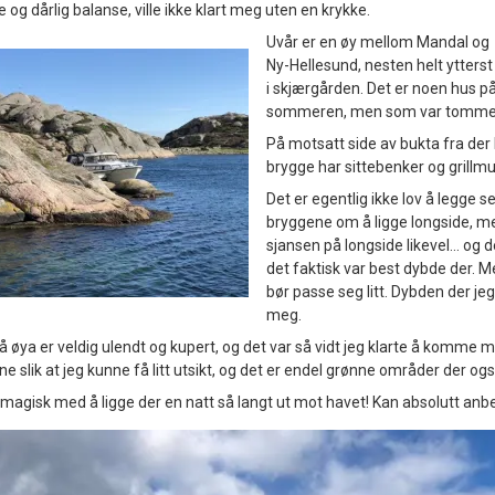
og dårlig balanse, ville ikke klart meg uten en krykke.
Uvår er en øy mellom Mandal og
Ny-Hellesund, nesten helt ytterst
i skjærgården. Det er noen hus 
sommeren, men som var tomme nå
På motsatt side av bukta fra der 
brygge har sittebenker og grillmu
Det er egentlig ikke lov å legge se
bryggene om å ligge longside, me
sjansen på longside likevel… og 
det faktisk var best dybde der. M
bør passe seg litt. Dybden der jeg
meg.
 øya er veldig ulendt og kupert, og det var så vidt jeg klarte å komme me
e slik at jeg kunne få litt utsikt, og det er endel grønne områder der og
 magisk med å ligge der en natt så langt ut mot havet! Kan absolutt anbe