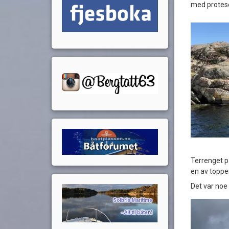
med protese 
Terrenget på
en av toppen
Det var noe