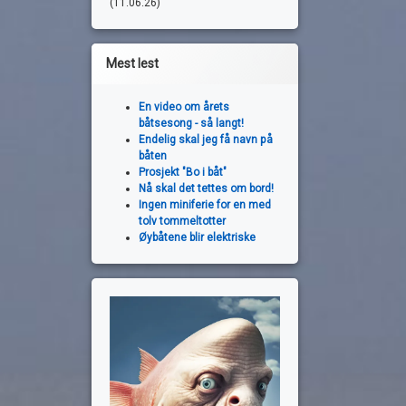
(11.06.26)
Mest lest
En video om årets
båtsesong - så langt!
Endelig skal jeg få navn på
båten
Prosjekt "Bo i båt"
Nå skal det tettes om bord!
Ingen miniferie for en med
tolv tommeltotter
Øybåtene blir elektriske