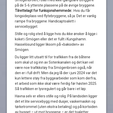
på de 5-6 ytterste plassene på de øvrige bryggene.
Tilrettelagt for funksjonshemmede:
: Hvis du får
longsideplass ved flytebryggene, så ja. Det er vanlig
rampe fra bryggene. Handicaptoalett i
servicebygget.
Stille og rolig sted å ligge hvis du ikke ønsker å ligge i
koket i Smögen eller det er fullt i Kungshamn.
Hasselösund ligger liksom på «baksiden» av
Smögen.
Du ligger litt utsatt til for trafikken fra de båtene
som skal ut og inn av Sotenkanalen og det kan vel
være noe trafikkstøy fra Smögenbroen også, når
den er i full drift. Men da jeg lå der i juni 2024 var det
kun lettere støy fra byggearbeider som kom derfra,
et arbeid som ikke skal være ferdig før høsten 2025.
Så trafikken er lysregulert og går bare i et løp.
Havna selv er ellers stille og rolig. På landsiden ligger
det et lite servicebygg med dusjer, vaskemaskin og
tørketrommel (uten ekstra betaling) og på kortsiden
av bygget – ut mot bryggene – er det toaletter.