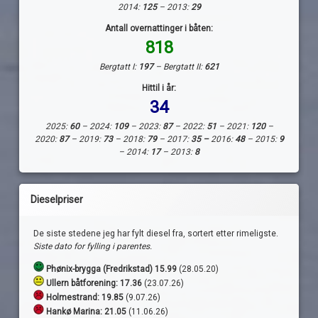
2014:
125
– 2013:
29
Antall overnattinger i båten:
818
Bergtatt I:
197
– Bergtatt II:
621
Hittil i år:
34
2025:
60
– 2024:
109
– 2023:
87
– 2022:
51
– 2021:
120
–
2020:
87
– 2019:
73
– 2018:
79
– 2017:
35 –
2016:
48
– 2015:
9
– 2014:
17
– 2013:
8
Dieselpriser
De siste stedene jeg har fylt diesel fra, sortert etter rimeligste.
Siste dato for fylling i parentes.
Phønix-brygga (Fredrikstad) 15.99
(28.05.20)
Ullern båtforening: 17.36
(23.07.26)
Holmestrand:
19.85
(9.07.26)
Hankø Marina: 21.05
(11.06.26)