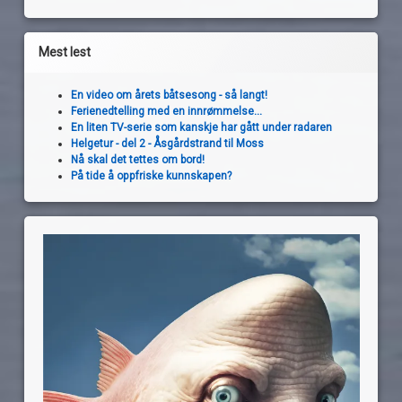
Mest lest
En video om årets båtsesong - så langt!
Ferienedtelling med en innrømmelse...
En liten TV-serie som kanskje har gått under radaren
Helgetur - del 2 - Åsgårdstrand til Moss
Nå skal det tettes om bord!
På tide å oppfriske kunnskapen?