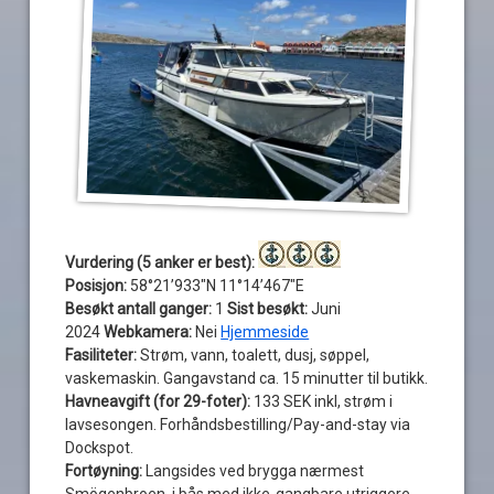
Vurdering (5 anker er best):
Posisjon:
58°21’933″N 11°14’467″E
Besøkt antall ganger:
1
Sist besøkt:
Juni
2024
Webkamera:
Nei
Hjemmeside
Fasiliteter:
Strøm, vann, toalett, dusj, søppel,
vaskemaskin. Gangavstand ca. 15 minutter til butikk.
Havneavgift (for 29-foter):
133 SEK inkl, strøm i
lavsesongen. Forhåndsbestilling/Pay-and-stay via
Dockspot.
Fortøyning:
Langsides ved brygga nærmest
Smögenbroen, i bås med ikke-gangbare utriggere