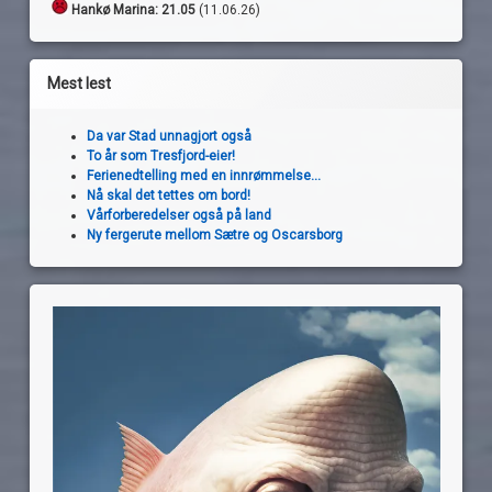
Hankø Marina: 21.05
(11.06.26)
Mest lest
Da var Stad unnagjort også
To år som Tresfjord-eier!
Ferienedtelling med en innrømmelse...
Nå skal det tettes om bord!
Vårforberedelser også på land
Ny fergerute mellom Sætre og Oscarsborg