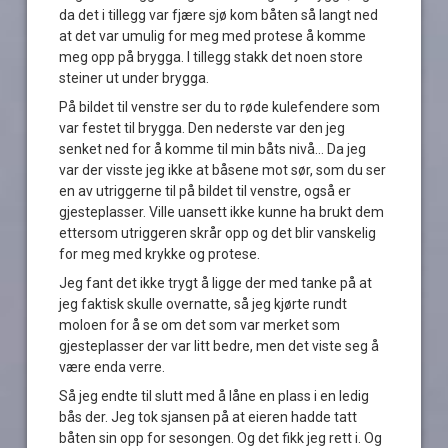
da det i tillegg var fjære sjø kom båten så langt ned
at det var umulig for meg med protese å komme
meg opp på brygga. I tillegg stakk det noen store
steiner ut under brygga.
På bildet til venstre ser du to røde kulefendere som
var festet til brygga. Den nederste var den jeg
senket ned for å komme til min båts nivå… Da jeg
var der visste jeg ikke at båsene mot sør, som du ser
en av utriggerne til på bildet til venstre, også er
gjesteplasser. Ville uansett ikke kunne ha brukt dem
ettersom utriggeren skrår opp og det blir vanskelig
for meg med krykke og protese.
Jeg fant det ikke trygt å ligge der med tanke på at
jeg faktisk skulle overnatte, så jeg kjørte rundt
moloen for å se om det som var merket som
gjesteplasser der var litt bedre, men det viste seg å
være enda verre.
Så jeg endte til slutt med å låne en plass i en ledig
bås der. Jeg tok sjansen på at eieren hadde tatt
båten sin opp for sesongen. Og det fikk jeg rett i. Og