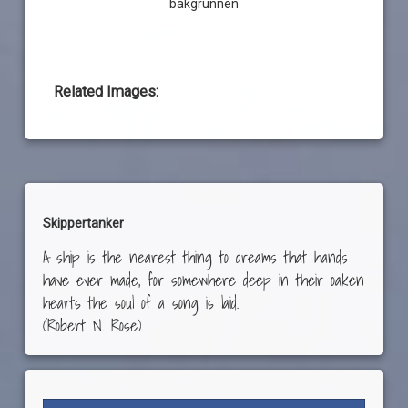
bakgrunnen
Related Images:
Skippertanker
A ship is the nearest thing to dreams that hands
have ever made, for somewhere deep in their oaken
hearts the soul of a song is laid.
(Robert N. Rose).