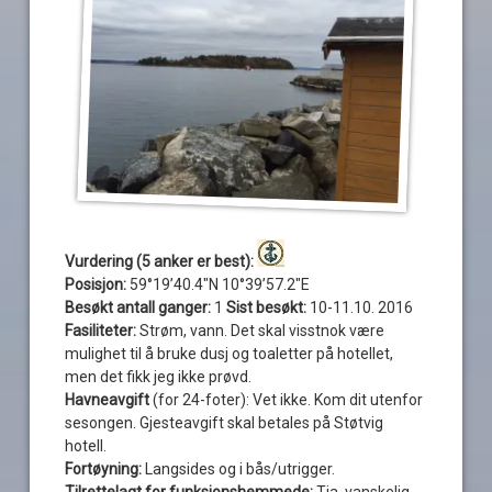
Vurdering (5 anker er best):
Posisjon:
59°19’40.4″N 10°39’57.2″E
Besøkt antall ganger:
1
Sist besøkt:
10-11.10. 2016
Fasiliteter:
Strøm, vann. Det skal visstnok være
mulighet til å bruke dusj og toaletter på hotellet,
men det fikk jeg ikke prøvd.
Havneavgift
(for 24-foter): Vet ikke. Kom dit utenfor
sesongen. Gjesteavgift skal betales på Støtvig
hotell.
Fortøyning:
Langsides og i bås/utrigger.
Tilrettelagt for funksjonshemmede:
Tja, vanskelig