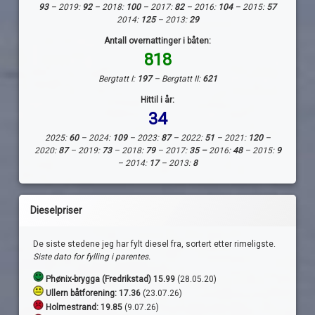
93
– 2019:
92
– 2018:
100
– 2017:
82
– 2016:
104
– 2015:
57
2014:
125
– 2013:
29
Antall overnattinger i båten:
818
Bergtatt I:
197
– Bergtatt II:
621
Hittil i år:
34
2025:
60
– 2024:
109
– 2023:
87
– 2022:
51
– 2021:
120
–
2020:
87
– 2019:
73
– 2018:
79
– 2017:
35 –
2016:
48
– 2015:
9
– 2014:
17
– 2013:
8
Dieselpriser
De siste stedene jeg har fylt diesel fra, sortert etter rimeligste.
Siste dato for fylling i parentes.
Phønix-brygga (Fredrikstad) 15.99
(28.05.20)
Ullern båtforening: 17.36
(23.07.26)
Holmestrand:
19.85
(9.07.26)