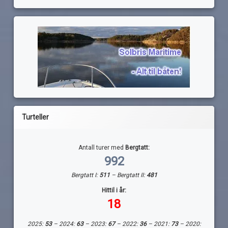
Turteller
Antall turer med
Bergtatt:
992
Bergtatt I:
511
– Bergtatt II:
481
Hittil i år:
18
2025:
53
– 2024:
63
– 2023:
67
– 2022:
36
– 2021:
73
– 2020: