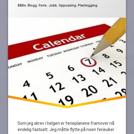
Rogaland
Kategorier:
Båtliv
,
Blogg
,
Ferie
,
Jobb
,
Oppussing
,
Planlegging
Sørlandet
vær
Som jeg skrev i helgen er ferieplanene framover nå
endelig fastsatt. Jeg måtte flytte på noen ferieuker