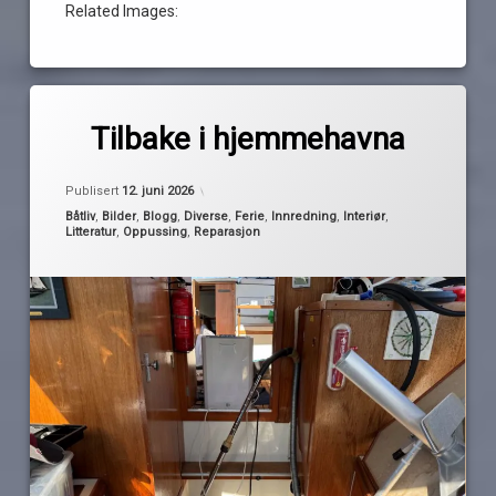
Related Images:
Merket
av
havneguider
Tilbake i hjemmehavna
Pequod
lekkasje
Oppdatert
12. juni 2026
oppussing
Publisert
12. juni 2026
papirkart
Kategorier:
Båtliv
,
Bilder
,
Blogg
,
Diverse
,
Ferie
,
Innredning
,
Interiør
,
Litteratur
,
Oppussing
,
Reparasjon
turplanlegging
vedlikehold