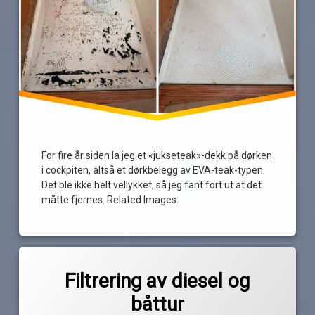
Technomelt
teppe
For fire år siden la jeg et «jukseteak»-dekk på dørken
i cockpiten, altså et dørkbelegg av EVA-teak-typen.
Det ble ikke helt vellykket, så jeg fant fort ut at det
måtte fjernes. Related Images:
Merket
av
diesel
Filtrering av diesel og
Pequod
filtrering
båttur
kaffefilter