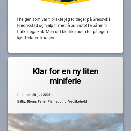
I helgen som var tilbrakte jeg to dager på Gressvik i
Fredrikstad og hjalp til med å bunnstoffe båten til
båtkollega Erik. Men det ble ikke noen tur på egen
kjøl. Related Images:
Merket
Legg
bunnsmøring
igjen
Klar for en ny liten
en
miniferie
kommentar
ferieklar
til
Klar
Oppdatert
28. juli 2026
av
fridager
for
Publisert
28. juli 2026
Pequod
en
Kategorier:
Båtliv
,
Blogg
,
Ferie
,
Planlegging
,
Vedlikehold
ny
oppussing
liten
miniferie