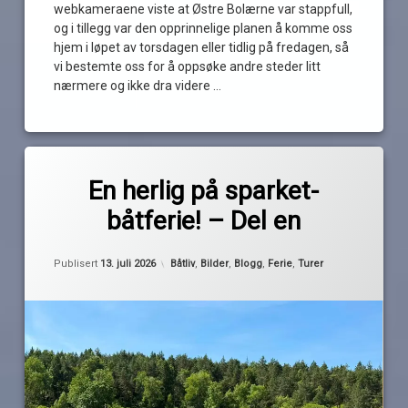
webkameraene viste at Østre Bolærne var stappfull,
og i tillegg var den opprinnelige planen å komme oss
hjem i løpet av torsdagen eller tidlig på fredagen, så
vi bestemte oss for å oppsøke andre steder litt
nærmere og ikke dra videre …
Les
Merket
av
båttur
En herlig på sparket-
Pequod
Bergholmen
båtferie! – Del en
ferietur
horten
Oppdatert
12. juli 2026
Kategorier:
Publisert
13. juli 2026
Båtliv
,
Bilder
,
Blogg
,
Ferie
,
Turer
Oslofjorden