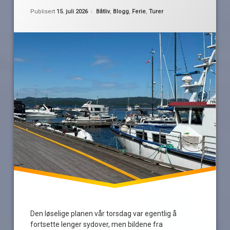
holmestrand
Oppdatert
12. juli 2026
Kategorier:
Publisert
15. juli 2026
Båtliv
,
Blogg
,
Ferie
,
Turer
tofte
Den løselige planen vår torsdag var egentlig å
fortsette lenger sydover, men bildene fra