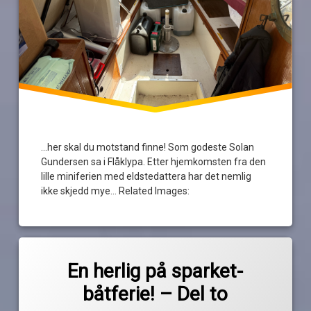
…her skal du motstand finne! Som godeste Solan
Gundersen sa i Flåklypa. Etter hjemkomsten fra den
lille miniferien med eldstedattera har det nemlig
ikke skjedd mye… Related Images:
Merket
av
båttur
En herlig på sparket-
Pequod
ferietur
båtferie! – Del to
gylteholmen