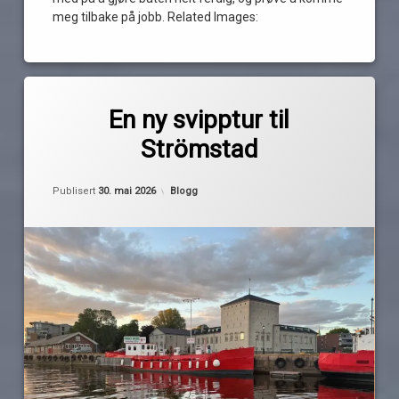
meg tilbake på jobb. Related Images:
Merket
4
Biltema
kommentarer
En ny svipptur til
til
Strömstad
En
limfjerning
av
ny
Pequod
svipptur
Oppdatert
30. mai 2026
lydisolasjon
til
Kategorier:
Publisert
30. mai 2026
Blogg
Strömstad
oppussing
strömstad
Tur