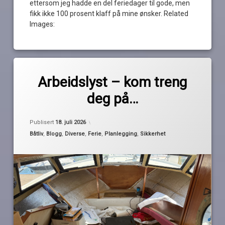
ettersom jeg hadde en del feriedager til gode, men
fikk ikke 100 prosent klaff på mine ønsker. Related
Images:
Merket
av
ferieplanlegging
Arbeidslyst – kom treng
Pequod
havnevakt
deg på…
patroner
redningsvester
Oppdatert
18. juli 2026
Publisert
18. juli 2026
utløsere
Kategorier:
Båtliv
,
Blogg
,
Diverse
,
Ferie
,
Planlegging
,
Sikkerhet