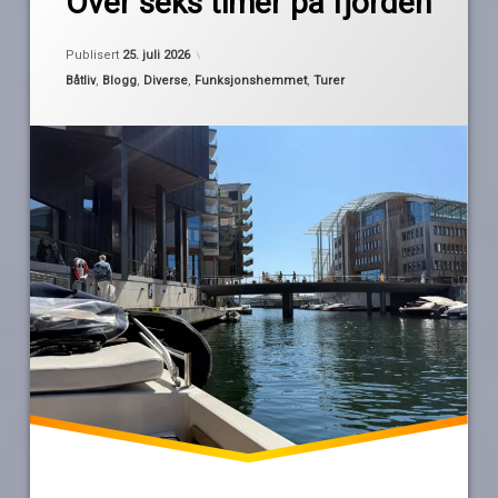
Over seks timer på fjorden
en
kommentar
bærum
Oppdatert
24. juli 2026
til
Publisert
25. juli 2026
Over
Kategorier:
Båtliv
,
Blogg
,
Diverse
,
Funksjonshemmet
,
Turer
av
kamerater
seks
Pequod
timer
på
Oslo
fjorden
Tur