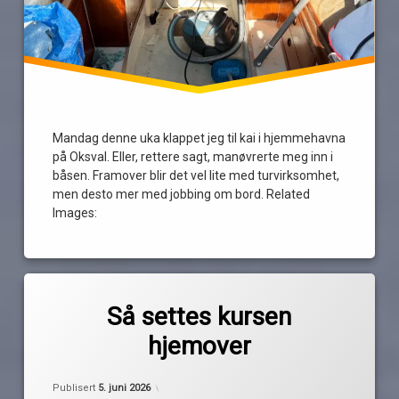
Mandag denne uka klappet jeg til kai i hjemmehavna
på Oksval. Eller, rettere sagt, manøvrerte meg inn i
båsen. Framover blir det vel lite med turvirksomhet,
men desto mer med jobbing om bord. Related
Images:
Merket
av
fredrikstad
Så settes kursen
Pequod
koster
hjemover
Kyrkosund
strömstad
Oppdatert
5. juni 2026
Publisert
5. juni 2026