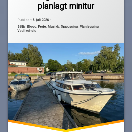
fellesferie
planlagt minitur
København
musikk
Oppdatert
2. juli 2026
Publisert
3. juli 2026
Oslofjorden
Kategorier:
Båtliv
,
Blogg
,
Ferie
,
Musikk
,
Oppussing
,
Planlegging
,
Vedlikehold
overnatting
rock
sunniva
TheWarning
tog
togtur
Vy