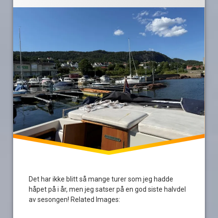
årets
sålangt
båtsesong
–
sesongen
så
langt!
video
Det har ikke blitt så mange turer som jeg hadde
håpet på i år, men jeg satser på en god siste halvdel
av sesongen! Related Images: