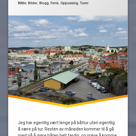
sverige
Kategorier:
Båtliv
,
Bilder
,
Blogg
,
Ferie
,
Oppussing
,
Turer
Jeg har egentlig vært lenge på båttur uten egentlig
å være på tur. Resten av måneden kommer til å gå
med på å gjøre båten helt ferdig, og prøve å komme