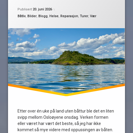
sommervær
Oppdatert
20. juni 2026
Publisert
20. juni 2026
turer
Kategorier:
Båtliv
,
Bilder
,
Blogg
,
Helse
,
Reparasjon
,
Turer
,
Vær
vær
Etter over én uke på land uten båttur ble det en liten
svipp mellom Osloøyene onsdag. Verken formen
eller været har vært det beste, så jeg har ikke
kommet så mye videre med oppussingen av båten.