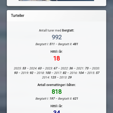
Turteller
Antall turer med
Bergtatt:
992
Bergtatt I:
511
– Bergtatt II:
481
Hittil i år:
18
2025:
53
– 2024:
63
– 2023:
67
– 2022:
36
– 2021:
73
– 2020:
93
– 2019:
92
– 2018:
100
– 2017:
82
– 2016:
104
– 2015:
57
2014:
125
– 2013:
29
Antall overnattinger i båten:
818
Bergtatt I:
197
– Bergtatt II:
621
Hittil i år: