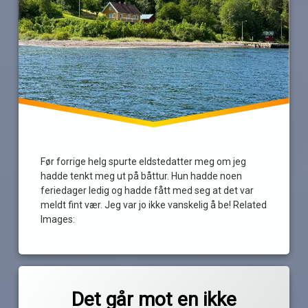
Før forrige helg spurte eldstedatter meg om jeg
hadde tenkt meg ut på båttur. Hun hadde noen
feriedager ledig og hadde fått med seg at det var
meldt fint vær. Jeg var jo ikke vanskelig å be! Related
Images:
Merket
av
båttur
Det går mot en ikke
Pequod