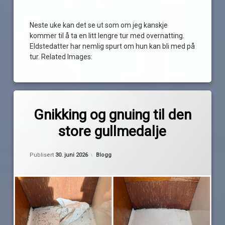
Neste uke kan det se ut som om jeg kanskje
kommer til å ta en litt lengre tur med overnatting.
Eldstedatter har nemlig spurt om hun kan bli med på
tur. Related Images:
Merket
av
3m
Gnikking og gnuing til den
Pequod
båt
store gullmedalje
Biltema
dekalfjerner
Oppdatert
30. juni 2026
Kategorier:
Publisert
30. juni 2026
Blogg
EVA
teak
maritim
Maxgear
oppussing
sprayboks