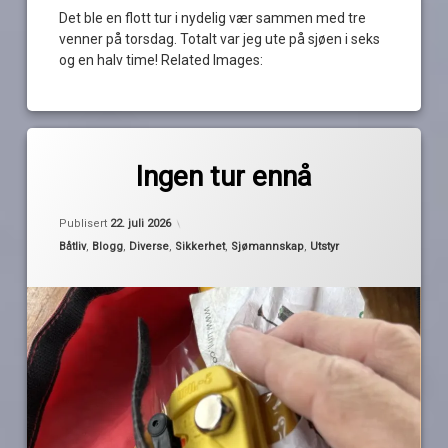
Det ble en flott tur i nydelig vær sammen med tre
venner på torsdag. Totalt var jeg ute på sjøen i seks
og en halv time! Related Images:
Merket
av
diesel
Ingen tur ennå
Pequod
filter
Oppdatert
22. juli 2026
gasspatron
Publisert
22. juli 2026
pakke
Kategorier:
Båtliv
,
Blogg
,
Diverse
,
Sikkerhet
,
Sjømannskap
,
Utstyr
om
redningsvest
reserve
utløser