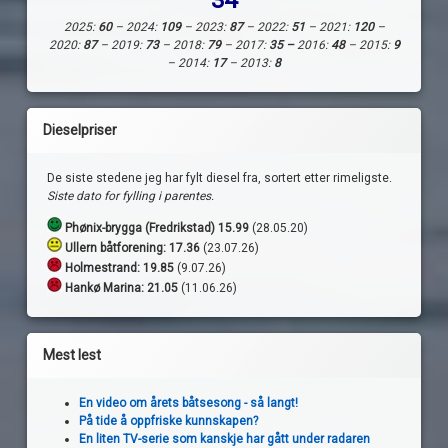
34
2025:
60
– 2024:
109
– 2023:
87
– 2022:
51
– 2021:
120
–
2020:
87
– 2019:
73
– 2018:
79
– 2017:
35 –
2016:
48
– 2015:
9
– 2014:
17
– 2013:
8
Dieselpriser
De siste stedene jeg har fylt diesel fra, sortert etter rimeligste.
Siste dato for fylling i parentes.
Phønix-brygga (Fredrikstad) 15.99
(28.05.20)
Ullern båtforening: 17.36
(23.07.26)
Holmestrand:
19.85
(9.07.26)
Hankø Marina: 21.05
(11.06.26)
Mest lest
En video om årets båtsesong - så langt!
På tide å oppfriske kunnskapen?
En liten TV-serie som kanskje har gått under radaren