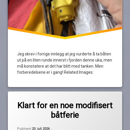
Jeg skrev i forrige innlegg at jeg vurderte å ta båten
ut på en liten runde innerst i fjorden denne uka, men
må konstatere at det har blitt med tanken. Men
forberedelsene er i gang! Related Images:
Merket
av
fint
Klart for en noe modifisert
Pequod
vær
båtferie
håpefull
hovedbåtferie
Oppdatert
18. juli 2026
Publisert
20. juli 2026