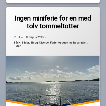
Merket
Legg
oppussing
igjen
Ingen miniferie for en med
en
tolv tommeltotter
kommentar
praktisk
til
anlagt
Ingen
Oppdatert
3. august 2026
av
miniferie
Publisert
3. august 2026
Pequod
reparasjon
for
Kategorier:
Båtliv
,
Bilder
,
Blogg
,
Diverse
,
Ferie
,
Oppussing
,
Reparasjon
,
en
Turer
med
tolv
tolv
tommeltotter
tommeltotter
vedlikehold