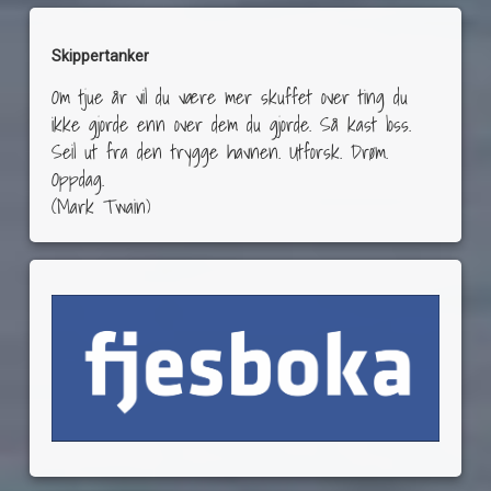
Skippertanker
Om tjue år vil du være mer skuffet over ting du
ikke gjorde enn over dem du gjorde. Så kast loss.
Seil ut fra den trygge havnen. Utforsk. Drøm.
Oppdag.
(Mark Twain)