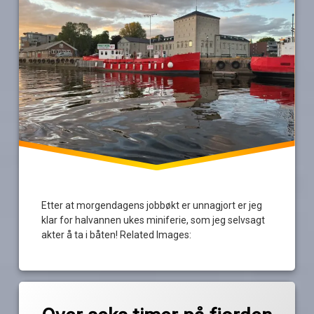
Etter at morgendagens jobbøkt er unnagjort er jeg
klar for halvannen ukes miniferie, som jeg selvsagt
akter å ta i båten! Related Images:
Merket
Legg
asker
igjen