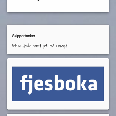
Skippertanker
Båtliv skulle vært på blå resept.