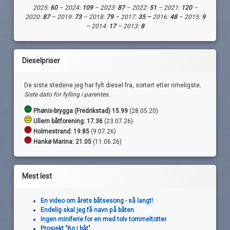
2025:
60
– 2024:
109
– 2023:
87
– 2022:
51
– 2021:
120
–
2020:
87
– 2019:
73
– 2018:
79
– 2017:
35 –
2016:
48
– 2015:
9
– 2014:
17
– 2013:
8
Dieselpriser
De siste stedene jeg har fylt diesel fra, sortert etter rimeligste.
Siste dato for fylling i parentes.
Phønix-brygga (Fredrikstad) 15.99
(28.05.20)
Ullern båtforening: 17.36
(23.07.26)
Holmestrand:
19.85
(9.07.26)
Hankø Marina: 21.05
(11.06.26)
Mest lest
En video om årets båtsesong - så langt!
Endelig skal jeg få navn på båten
Ingen miniferie for en med tolv tommeltotter
Prosjekt "Bo i båt"