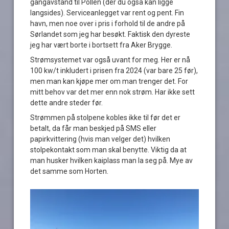
gangavstand til Pollen (der du også kan ligge
langsides). Serviceanlegget var rent og pent. Fin
havn, men noe over i pris i forhold til de andre på
Sørlandet som jeg har besøkt. Faktisk den dyreste
jeg har vært borte i bortsett fra Aker Brygge.
Strømsystemet var også uvant for meg. Her er nå
100 kw/t inkludert i prisen fra 2024 (var bare 25 før),
men man kan kjøpe mer om man trenger det. For
mitt behov var det mer enn nok strøm. Har ikke sett
dette andre steder før.
Strømmen på stolpene kobles ikke til før det er
betalt, da får man beskjed på SMS eller
papirkvittering (hvis man velger det) hvilken
stolpekontakt som man skal benytte. Viktig da at
man husker hvilken kaiplass man la seg på. Mye av
det samme som Horten.