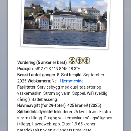
Vurdering (5 anker er best):
Posisjon:
58°27’23.1″N 8°45’48.3″E
Besøkt antall ganger:
8
Sist besøkt:
September
2025
Webkamera:
Nei.
Hjemmeside
Fasiliteter:
Servicebygg med dusj, toaletter og
vaskemaskin. Strøm og vann. Søppel. WiFi (veldig
dårlig!). Badebasseng.
Havneavgift (for 29-foter): 425 kroner! (2025)
.
Sørlandets dyreste!
Inkluderer 25 kwt strøm. Ekstra
strøm i tillegg. Dusj og vaskemaskin må også kjøpes
i tillegg. Havneweb-app. Etter 1.9 65 kroner –
paradoksalt nok en av landets rimeligste!