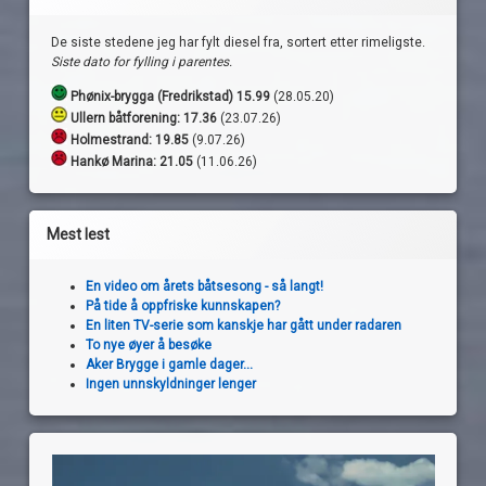
De siste stedene jeg har fylt diesel fra, sortert etter rimeligste.
Siste dato for fylling i parentes.
Phønix-brygga (Fredrikstad) 15.99
(28.05.20)
Ullern båtforening: 17.36
(23.07.26)
Holmestrand:
19.85
(9.07.26)
Hankø Marina: 21.05
(11.06.26)
Mest lest
En video om årets båtsesong - så langt!
På tide å oppfriske kunnskapen?
En liten TV-serie som kanskje har gått under radaren
To nye øyer å besøke
Aker Brygge i gamle dager...
Ingen unnskyldninger lenger