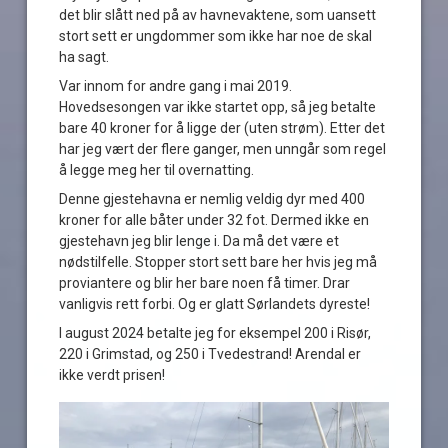
det blir slått ned på av havnevaktene, som uansett
stort sett er ungdommer som ikke har noe de skal
ha sagt.
Var innom for andre gang i mai 2019.
Hovedsesongen var ikke startet opp, så jeg betalte
bare 40 kroner for å ligge der (uten strøm). Etter det
har jeg vært der flere ganger, men unngår som regel
å legge meg her til overnatting.
Denne gjestehavna er nemlig veldig dyr med 400
kroner for alle båter under 32 fot. Dermed ikke en
gjestehavn jeg blir lenge i. Da må det være et
nødstilfelle. Stopper stort sett bare her hvis jeg må
proviantere og blir her bare noen få timer. Drar
vanligvis rett forbi. Og er glatt Sørlandets dyreste!
I august 2024 betalte jeg for eksempel 200 i Risør,
220 i Grimstad, og 250 i Tvedestrand! Arendal er
ikke verdt prisen!