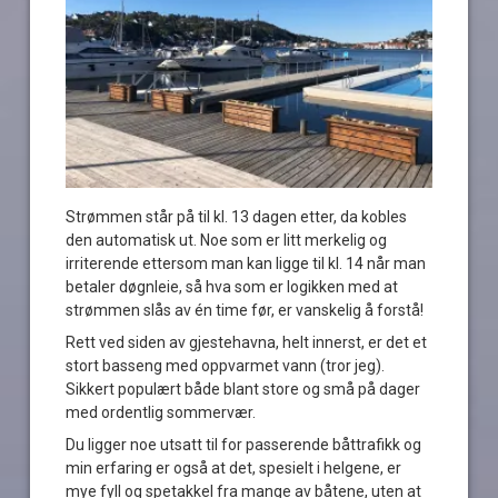
Strømmen står på til kl. 13 dagen etter, da kobles
den automatisk ut. Noe som er litt merkelig og
irriterende ettersom man kan ligge til kl. 14 når man
betaler døgnleie, så hva som er logikken med at
strømmen slås av én time før, er vanskelig å forstå!
Rett ved siden av gjestehavna, helt innerst, er det et
stort basseng med oppvarmet vann (tror jeg).
Sikkert populært både blant store og små på dager
med ordentlig sommervær.
Du ligger noe utsatt til for passerende båttrafikk og
min erfaring er også at det, spesielt i helgene, er
mye fyll og spetakkel fra mange av båtene, uten at