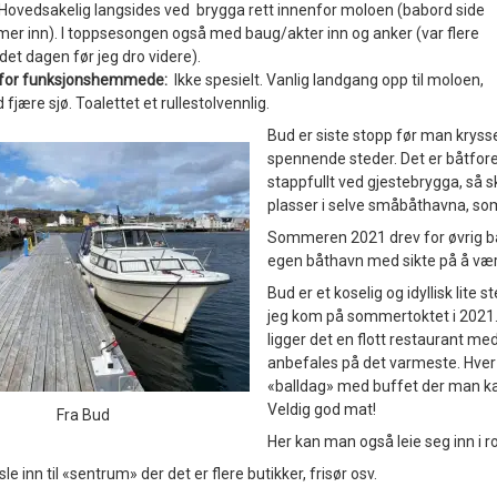
Hovedsakelig langsides ved brygga rett innenfor moloen (babord side
er inn). I toppsesongen også med baug/akter inn og anker (var flere
et dagen før jeg dro videre).
t for funksjonshemmede:
Ikke spesielt. Vanlig landgang opp til moloen,
d fjære sjø. Toalettet et rullestolvennlig.
Bud er siste stopp før man krysse
spennende steder. Det er båtfore
stappfullt ved gjestebrygga, så s
plasser i selve småbåthavna, som
Sommeren 2021 drev for øvrig båt
egen båthavn med sikte på å være
Bud er et koselig og idyllisk lite 
jeg kom på sommertoktet i 2021.
ligger det en flott restaurant m
anbefales på det varmeste. Hver 
«balldag» med buffet der man kan
Veldig god mat!
Fra Bud
Her kan man også leie seg inn i r
sle inn til «sentrum» der det er flere butikker, frisør osv.