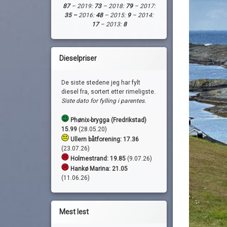
87
– 2019:
73
– 2018:
79
– 2017:
35 –
2016:
48
– 2015:
9
– 2014:
17
– 2013:
8
Dieselpriser
De siste stedene jeg har fylt
diesel fra, sortert etter rimeligste.
Siste dato for fylling i parentes.
Phønix-brygga (Fredrikstad)
15.99
(28.05.20)
Ullern båtforening: 17.36
(23.07.26)
Holmestrand:
19.85
(9.07.26)
Hankø Marina: 21.05
(11.06.26)
Mest lest