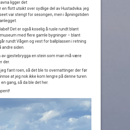
avna ligger det
en flott utsikt over sydlige del av Hustadvika. jeg
useet var stengt for sesongen, men i åpningstiden
sanlegget.
abel! Det er også koselig å rusle rundt blant
ftsmuseum med flere gamle bygninger – blant
går rundt Vågen og vest for ballplassen i retning
 andre siden.
den av gjestebrygga en stein som man må være
 der.
 jeg fant roen, så det ble to overnattinger der før
g innse at jeg nok ikke kom lengre på denne turen.
 en gang, så da ble det her.
åpent!