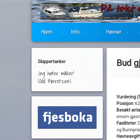
Hjem
Info
Havner
Bud g
Skippertanker
Jeg hater måker!
(Odd Børretzen).
Vurdering (5
Posisjon:
62
Besøkt anta
innom gjes
Fasiliteter:
D
og Bunnpris
Havneavgift