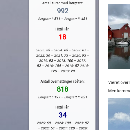
Antall turer med
Bergtatt:
992
Bergtatt I:
511
– Bergtatt II:
481
Hittil i år:
18
2025:
53
– 2024:
63
– 2023:
67
–
2022:
36
– 2021:
73
– 2020:
93
–
2019:
92
– 2018:
100
– 2017:
82
– 2016:
104
– 2015:
57
2014:
125
– 2013:
29
Antall overnattinger i båten:
Været over H
818
Men kommer 
Bergtatt I:
197
– Bergtatt II:
621
Hittil i år:
34
2025:
60
– 2024:
109
– 2023:
87
– 2022:
51
– 2021:
120
– 2020: