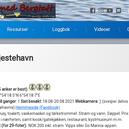
Facebook
Instagra
YouTu
E-
Ressurser
Loggbok
Videoer
jestehavn
 anker er best):
°54’18.5″N 6°54’18.7″E
ll ganger:
1
Sist besøkt:
18.08-20.08.2021
Webkamera:
1
(sveiper delvis
tehavna)
Hjemmeside (Facebook)
usj, toalett, vaskemaskin og tørketrommel. Strøm og vann. Søppel. Prix
 i nærheten, samt kiosk/gatekjøkken, restaurant, kystmuseum m.m.
 (for 29-foter):
NOK 200 inkl. strøm. Vipps eller Go Marina-appen.