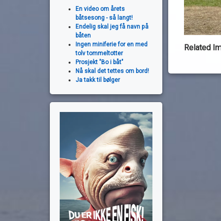
En video om årets
båtsesong - så langt!
Endelig skal jeg få navn på
båten
Ingen miniferie for en med
Related I
tolv tommeltotter
Prosjekt "Bo i båt"
Nå skal det tettes om bord!
Ja takk til bølger