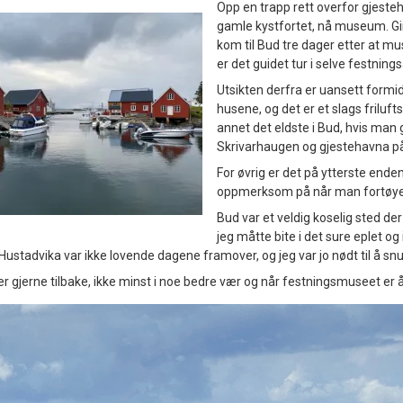
Opp en trapp rett overfor gjesteh
gamle kystfortet, nå museum. Gir 
kom til Bud tre dager etter at m
er det guidet tur i selve festning
Utsikten derfra er uansett formid
husene, og det er et slags frilu
annet det eldste i Bud, hvis man 
Skrivarhaugen og gjestehavna på
For øvrig er det på ytterste en
oppmerksom på når man fortøyer
Bud var et veldig koselig sted der
jeg måtte bite i det sure eplet o
ustadvika var ikke lovende dagene framover, og jeg var jo nødt til å snu
gjerne tilbake, ikke minst i noe bedre vær og når festningsmuseet er 