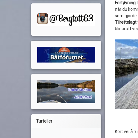
Fortøyning:
når du komm
som gjorde d
Tilrettelag
blir bratt ve
Turteller
Kort vei å ru