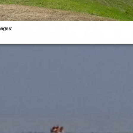
mages: