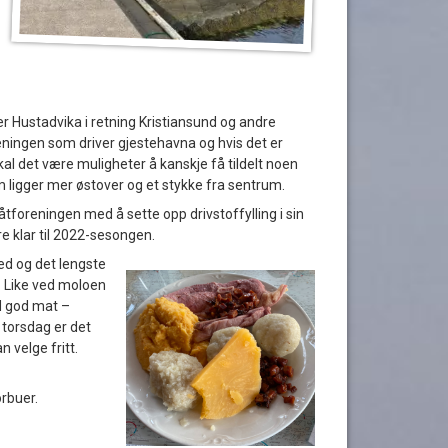
r Hustadvika i retning Kristiansund og andre
ningen som driver gjestehavna og hvis det er
kal det være muligheter å kanskje få tildelt noen
 ligger mer østover og et stykke fra sentrum.
foreningen med å sette opp drivstoffylling i sin
 klar til 2022-sesongen.
sted og det lengste
 Like ved moloen
ed god mat –
torsdag er det
 velge fritt.
orbuer.