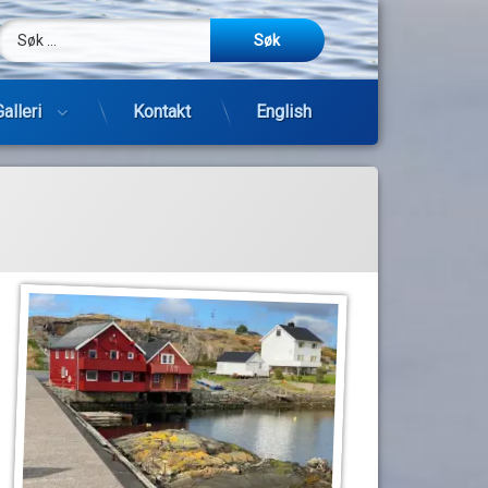
Søk etter:
m
be
post
Galleri
Kontakt
English
Hopp
til
innhold