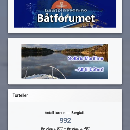
Turteller
Antall turer med
Bergtatt:
992
Bergtatt I:
511
– Bergtatt II:
481