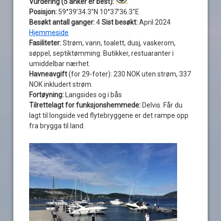
Vurdering (5 anker er best):
Posisjon:
59°39’34.3″N 10°37’36.3″E
Besøkt antall ganger:
4
Sist besøkt:
April 2024
Hjemmeside
Fasiliteter:
Strøm, vann, toalett, dusj, vaskerom,
søppel, septiktømming. Butikker, restuaranter i
umiddelbar nærhet.
Havneavgift
(for 29-foter): 230 NOK uten strøm, 337
NOK inkludert strøm.
Fortøyning:
Langsides og i bås
Tilrettelagt for funksjonshemmede:
Delvis. Får du
lagt til longside ved flytebryggene er det rampe opp
fra brygga til land.