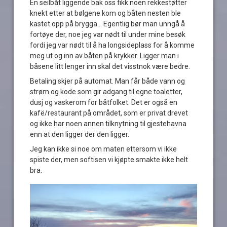
En seilbåt liggende bak oss fikk noen rekkestøtter
knekt etter at bølgene kom og båten nesten ble
kastet opp på brygga… Egentlig bør man unngå å
fortøye der, noe jeg var nødt til under mine besøk
fordi jeg var nødt til å ha longsideplass for å komme
meg ut og inn av båten på krykker. Ligger man i
båsene litt lenger inn skal det visstnok være bedre.
Betaling skjer på automat. Man får både vann og
strøm og kode som gir adgang til egne toaletter,
dusj og vaskerom for båtfolket. Det er også en
kafë/restaurant på området, som er privat drevet
og ikke har noen annen tilknytning til gjestehavna
enn at den ligger der den ligger.
Jeg kan ikke si noe om maten ettersom vi ikke
spiste der, men softisen vi kjøpte smakte ikke helt
bra.