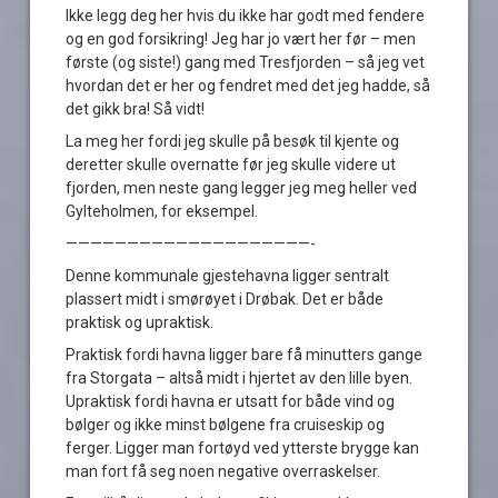
Ikke legg deg her hvis du ikke har godt med fendere
og en god forsikring! Jeg har jo vært her før – men
første (og siste!) gang med Tresfjorden – så jeg vet
hvordan det er her og fendret med det jeg hadde, så
det gikk bra! Så vidt!
La meg her fordi jeg skulle på besøk til kjente og
deretter skulle overnatte før jeg skulle videre ut
fjorden, men neste gang legger jeg meg heller ved
Gylteholmen, for eksempel.
————————————————————-
Denne kommunale gjestehavna ligger sentralt
plassert midt i smørøyet i Drøbak. Det er både
praktisk og upraktisk.
Praktisk fordi havna ligger bare få minutters gange
fra Storgata – altså midt i hjertet av den lille byen.
Upraktisk fordi havna er utsatt for både vind og
bølger og ikke minst bølgene fra cruiseskip og
ferger. Ligger man fortøyd ved ytterste brygge kan
man fort få seg noen negative overraskelser.