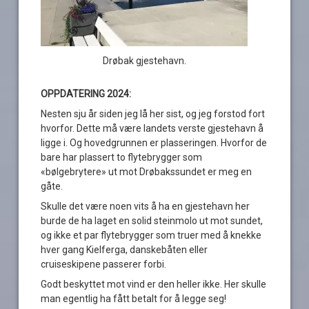
Drøbak gjestehavn.
OPPDATERING 2024:
Nesten sju år siden jeg lå her sist, og jeg forstod fort
hvorfor. Dette må være landets verste gjestehavn å
ligge i. Og hovedgrunnen er plasseringen. Hvorfor de
bare har plassert to flytebrygger som
«bølgebrytere» ut mot Drøbakssundet er meg en
gåte.
Skulle det være noen vits å ha en gjestehavn her
burde de ha laget en solid steinmolo ut mot sundet,
og ikke et par flytebrygger som truer med å knekke
hver gang Kielferga, danskebåten eller
cruiseskipene passerer forbi.
Godt beskyttet mot vind er den heller ikke. Her skulle
man egentlig ha fått betalt for å legge seg!