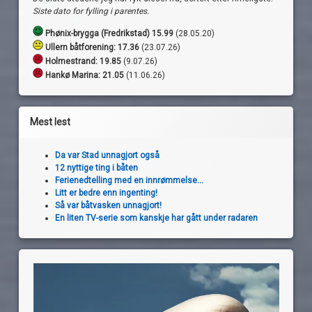
Siste dato for fylling i parentes.
Phønix-brygga (Fredrikstad) 15.99
(28.05.20)
Ullern båtforening: 17.36
(23.07.26)
Holmestrand:
19.85
(9.07.26)
Hankø Marina: 21.05
(11.06.26)
Mest lest
Da var Stad unnagjort også
12 nyttige ting i båten
Ferienedtelling med en innrømmelse...
Litt er bedre enn ingenting!
Så var båtvasken unnagjort!
En liten TV-serie som kanskje har gått under radaren