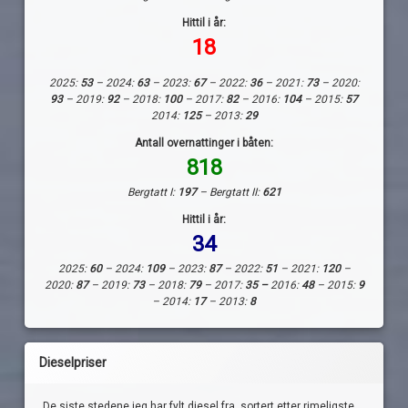
Hittil i år:
18
2025:
53
– 2024:
63
– 2023:
67
– 2022:
36
– 2021:
73
– 2020:
93
– 2019:
92
– 2018:
100
– 2017:
82
– 2016:
104
– 2015:
57
2014:
125
– 2013:
29
Antall overnattinger i båten:
818
Bergtatt I:
197
– Bergtatt II:
621
Hittil i år:
34
2025:
60
– 2024:
109
– 2023:
87
– 2022:
51
– 2021:
120
–
2020:
87
– 2019:
73
– 2018:
79
– 2017:
35 –
2016:
48
– 2015:
9
– 2014:
17
– 2013:
8
Dieselpriser
De siste stedene jeg har fylt diesel fra, sortert etter rimeligste.