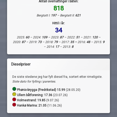
Antall overnattinger i båten:
818
Bergtatt I:
197
– Bergtatt II:
621
Hittil i år:
34
2025:
60
– 2024:
109
– 2023:
87
– 2022:
51
– 2021:
120
–
2020:
87
– 2019:
73
– 2018:
79
– 2017:
35 –
2016:
48
– 2015:
9
– 2014:
17
– 2013:
8
Dieselpriser
De siste stedene jeg har fylt diesel fra, sortert etter rimeligste.
Siste dato for fylling i parentes.
Phønix-brygga (Fredrikstad) 15.99
(28.05.20)
Ullern båtforening: 17.36
(23.07.26)
Holmestrand:
19.85
(9.07.26)
Hankø Marina: 21.05
(11.06.26)