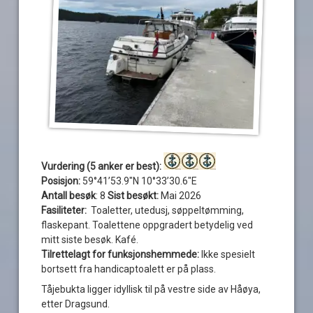
Vurdering (5 anker er best):
Posisjon:
59°41’53.9″N 10°33’30.6″E
Antall besøk
: 8
Sist besøkt:
Mai 2026
Fasiliteter:
Toaletter, utedusj, søppeltømming,
flaskepant. Toalettene oppgradert betydelig ved
mitt siste besøk. Kafé.
Tilrettelagt for funksjonshemmede:
Ikke spesielt
bortsett fra handicaptoalett er på plass.
Tåjebukta ligger idyllisk til på vestre side av Håøya,
etter Dragsund.