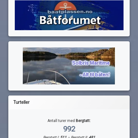
Turteller
Antall turer med
Bergtatt:
992
Bergtatt I:
511
– Bergtatt II:
481