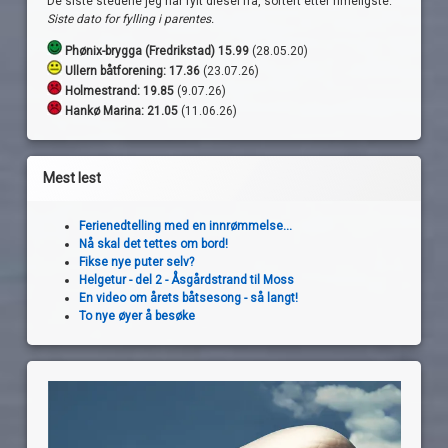
De siste stedene jeg har fylt diesel fra, sortert etter rimeligste.
Siste dato for fylling i parentes.
Phønix-brygga (Fredrikstad) 15.99
(28.05.20)
Ullern båtforening: 17.36
(23.07.26)
Holmestrand:
19.85
(9.07.26)
Hankø Marina: 21.05
(11.06.26)
Mest lest
Ferienedtelling med en innrømmelse...
Nå skal det tettes om bord!
Fikse nye puter selv?
Helgetur - del 2 - Åsgårdstrand til Moss
En video om årets båtsesong - så langt!
To nye øyer å besøke