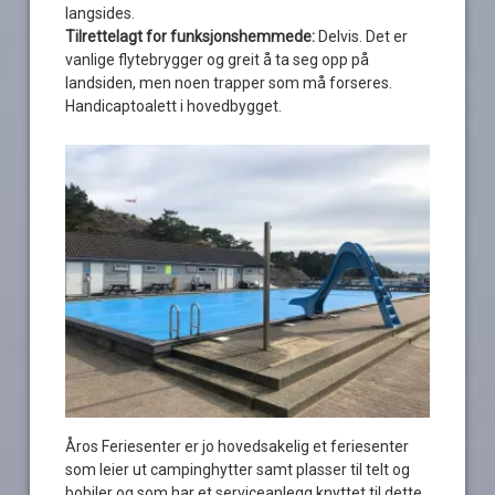
langsides.
Tilrettelagt for funksjonshemmede:
Delvis. Det er
vanlige flytebrygger og greit å ta seg opp på
landsiden, men noen trapper som må forseres.
Handicaptoalett i hovedbygget.
Åros Feriesenter er jo hovedsakelig et feriesenter
som leier ut campinghytter samt plasser til telt og
bobiler og som har et serviceanlegg knyttet til dette