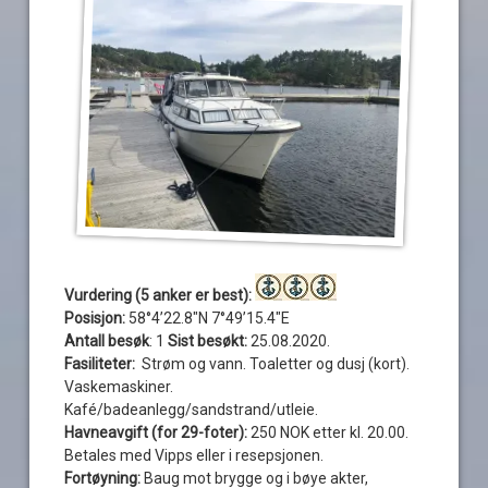
Vurdering (5 anker er best):
Posisjon:
58°4’22.8″N 7°49’15.4″E
Antall besøk
: 1
Sist besøkt:
25.08.2020.
Fasiliteter:
Strøm og vann. Toaletter og dusj (kort).
Vaskemaskiner.
Kafé/badeanlegg/sandstrand/utleie.
Havneavgift (for 29-foter):
250 NOK etter kl. 20.00.
Betales med Vipps eller i resepsjonen.
Fortøyning:
Baug mot brygge og i bøye akter,