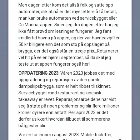
Men dagen etter kom det altså folk og satte opp
automater, slik at nå er det mye lettere å få betalt,
man kan bruke automaten ved servicebygget eller
Go Marina-appen. Siden jeg dro dagen etter har jeg
ikke fått prøvd om løsningen fungerer. Jeg fant
imidlertid havna på appen, og der var havneavgiften
50 kr billigere enn det som sto på oppslaget på
brygga, der det også står en tredje pris…Returnerer
vel hit på veien hjem i september, så da skal jeg
teste ut at appen fungerer også her!
OPPDATERING 2023:
Våren 2023 jobbes det med
oppgradering og reparasjon av den gamle
dampskipsbrygga, som er helt ribbet til skinnet.
Servicebygget med restaurant og kinesisk
takeaway er revet. Reparasjonsarbeidene har vist
seg å støte på noen problemer og blir flere millioner
kroner dyrere enn antatt. Per april 2023 er det
derfor usikkert hvordan tilbudet til sommerens
båtgjester blir.
Var en tur innom i august 2023. Mobile toaletter,