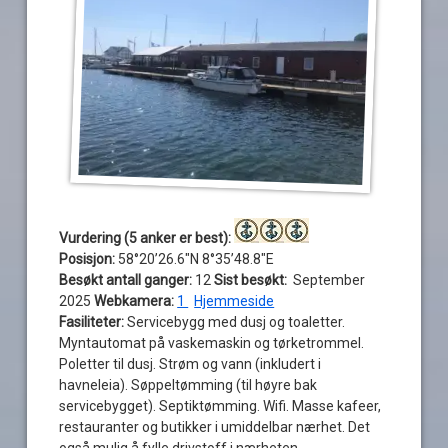
Vurdering (5 anker er best):
Posisjon:
58°20’26.6″N 8°35’48.8″E
Besøkt antall ganger:
12
Sist besøkt:
September
2025
Webkamera:
1
Hjemmeside
Fasiliteter:
Servicebygg med dusj og toaletter.
Myntautomat på vaskemaskin og tørketrommel.
Poletter til dusj. Strøm og vann (inkludert i
havneleia). Søppeltømming (til høyre bak
servicebygget). Septiktømming. Wifi. Masse kafeer,
restauranter og butikker i umiddelbar nærhet. Det
også mulig å fylle drivstoff i nærheten.