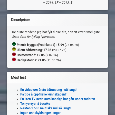
– 2014:
17
– 2013:
8
Dieselpriser
De siste stedene jeg har fylt diesel fra, sortert etter rimeligste.
Siste dato for fylling i parentes.
Phønix-brygga (Fredrikstad) 15.99
(28.05.20)
Ullern båtforening: 17.36
(23.07.26)
Holmestrand:
19.85
(9.07.26)
Hankø Marina: 21.05
(11.06.26)
Mest lest
En video om årets båtsesong - så langt!
På tide å oppfriske kunnskapen?
En liten TV-serie som kanskje har gått under radaren
To nye øyer å besøke
Nesten 1.500 nautiske mil så langt!
Ingen unnskyldninger lenger