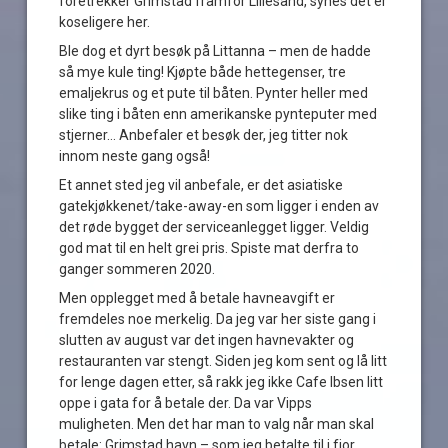
foretrekker Grimstad framfor Lillesand, synes det er
koseligere her.
Ble dog et dyrt besøk på Littanna – men de hadde
så mye kule ting! Kjøpte både hettegenser, tre
emaljekrus og et pute til båten. Pynter heller med
slike ting i båten enn amerikanske pynteputer med
stjerner… Anbefaler et besøk der, jeg titter nok
innom neste gang også!
Et annet sted jeg vil anbefale, er det asiatiske
gatekjøkkenet/take-away-en som ligger i enden av
det røde bygget der serviceanlegget ligger. Veldig
god mat til en helt grei pris. Spiste mat derfra to
ganger sommeren 2020.
Men opplegget med å betale havneavgift er
fremdeles noe merkelig. Da jeg var her siste gang i
slutten av august var det ingen havnevakter og
restauranten var stengt. Siden jeg kom sent og lå litt
for lenge dagen etter, så rakk jeg ikke Cafe Ibsen litt
oppe i gata for å betale der. Da var Vipps
muligheten. Men det har man to valg når man skal
betale: Grimstad havn – som jeg betalte til i fjor