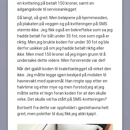
en kvittering på betalt 150 kroner, samt en
adgangskode til serviceanlegget.
Så langt, så greit. Men beløpene på hjemmesiden,
på plakaten på veggen og på kvitteringen på SMS
stemte ikke. Jeg fikk også en bekreftelse som sa jeg
hadde betalt for båt under 35 fot, noe som også er
riktig. Men jeg brukte koden for under 30 fot og ble
derfor usikker på om jeg hadde betalt riktig eller
ikke. Men med 150 kroner så jeg ingen grunn til å
undersøke dette videre. Men forvirrende var det!
Når det gjaldt koden til toalettanlegget så virket den
ikke. Jeg måtte legge igjen beskjed på mobilen til
havnevakt med spørsmål. Han ringte opp etter en
halvtime og etter mye og men forstod jeg at jeg
måtte sette et tegn foran koden for at den skulle
virke. Det skulle vel ha stått på SMS-kvitteringen?
Bortsett fra dette var oppholdet i gjestehavna helt
greit, men poletter til dusj fikk jeg aldri kjøpt…