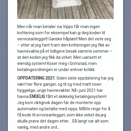
Men når man betaler via Vipps får man ingen
kvittering som for eksempel kan gi deg koden til
serviceanlegget! Ganske håpløst! Men det viste seg
– etter at jeg fant fram den kvitteringen jeg fikk av
havnevakta på et tidligere besøk samme sommer –
at den koden jeg fikk da virket. Men uansett et
elendig system! Koser meg i Grimstad, men
betalingsordningen er under enhver kritikk
OPPDATERING 2021:
Siden siste oppdatering har jeg
vært her flere ganger, og til og med møtt noen
hyggelige, unge havnevakter. Nå i juni 2021 har
havna
ENDELIG
fått et skikkelig betalingssystem!
Jeg kom riktignok dagen før de monterte opp
automaten og betalte med vipps. Måtte ringe for å
få kode til srrviceanlegget, som ikke virket da jeg
skulle prøve det dagen etter… Så langt var alt som
vanlig, med andre ord…