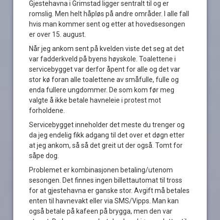
Gjestehavna i Grimstad ligger sentralt til og er
romslig. Men helt håpløs på andre områder. I alle fall
hvis man kommer sent og etter at hovedsesongen
er over 15. august.
Når jeg ankom sent på kvelden viste det seg at det
var fadderkveld på byens høyskole. Toalettene i
servicebygget var derfor åpent for alle og det var
stor kø foran alle toalettene av småfulle, fulle og
enda fullere ungdommer. De som kom før meg
valgte å ikke betale havneleie i protest mot
forholdene.
Servicebygget inneholder det meste du trenger og
da jeg endelig fikk adgang til det over et døgn etter
at jeg ankom, så så det greit ut der også. Tomt for
såpe dog.
Problemet er kombinasjonen betaling/utenom
sesongen. Det finnes ingen billettautomat til tross
for at gjestehavna er ganske stor. Avgift må betales
enten til havnevakt eller via SMS/Vipps. Man kan
også betale på kafeen på brygga, men den var