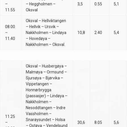
–
– Heggholmen –
3,5
0.55
5,1
11.55
Oksval
Oksval – Hellviktangen
08.00
– Hellvik – Ursvik –
–
Nakkholmen – Lindøya
10,8
2.40
5,4
11.40
– Hovedøya –
Nakkholmen – Oksval.
Oksval – Husbergøya –
Malmøya – Ormsund –
Sjursøya – Bjørvika –
Vippetangen –
Honnørbrygga
(passasjer) – Lindøya –
Nakkholmen –
Nesoddtangen – Indre
Vassholmen –
11.25
Snarøysundet – Holsa
–
30,6
8.05
5,6
– Ostøya – Vendelsund