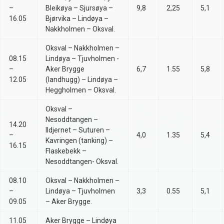
–
Bleikøya – Sjursøya –
9,8
2,25
5,1
16.05
Bjørvika – Lindøya –
Nakkholmen – Oksval.
Oksval – Nakkholmen –
08.15
Lindøya – Tjuvholmen -
–
Aker Brygge
6,7
1.55
5,8
12.05
(landhugg) – Lindøya –
Heggholmen – Oksval.
Oksval –
Nesoddtangen –
14.20
Ildjernet – Suturen –
–
4,0
1.35
5,4
Kavringen (tanking) –
16.15
Flaskebekk –
Nesoddtangen- Oksval.
08.10
Oksval – Nakkholmen –
–
Lindøya – Tjuvholmen
3,3
0.55
5,1
09.05
– Aker Brygge.
11.05
Aker Brygge – Lindøya