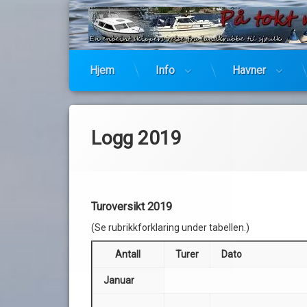
Hjem
Info
Havner
Hopp
til
innhold
Logg 2019
Turoversikt 2019
(Se rubrikkforklaring under tabellen.)
Antall
Turer
Dato
Januar