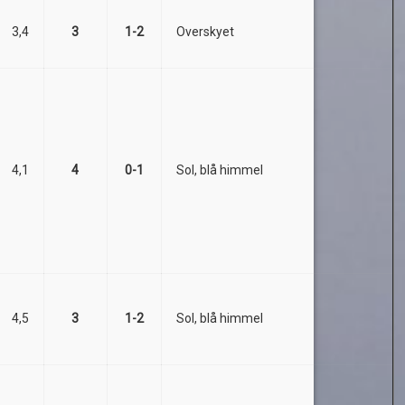
3,4
3
1-2
Overskyet
4,1
4
0-1
Sol, blå himmel
4,5
3
1-2
Sol, blå himmel