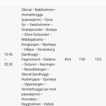
Oksval – Nakkholmen –
Honnørbrygga
(passasjerer) – Dyna
fyr – Vassholmene –
Snarøysundet – Borøya
– Store Ostsundet –
Middagsbukta –
Konglungen – Bjerkøya
– Håøya – Oscarsborg
10.45
(landhugg) –
–
Fagerstrand – Steilene
49,4
7.00
13,0
20.30
– Suturen – Kavringen
– Nesoddtangen –
Oksval (landhugg) –
Husbergøya – Sjursøya
– Vippetangen –
Honnørbrygga (av med
passasjerer) –
Hovedøya –
Heggholmen – Hellvik