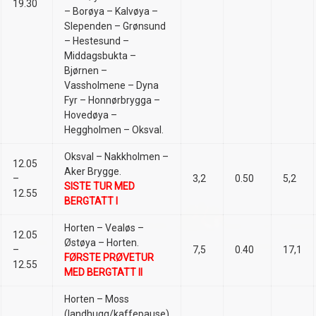
19.30
– Borøya – Kalvøya –
Slependen – Grønsund
– Hestesund –
Middagsbukta –
Bjørnen –
Vassholmene – Dyna
Fyr – Honnørbrygga –
Hovedøya –
Heggholmen – Oksval.
Oksval – Nakkholmen –
12.05
Aker Brygge.
–
3,2
0.50
5,2
SISTE TUR MED
12.55
BERGTATT I
Horten – Vealøs –
12.05
Østøya – Horten.
–
7,5
0.40
17,1
FØRSTE PRØVETUR
12.55
MED BERGTATT II
Horten – Moss
(landhugg/kaffepause)