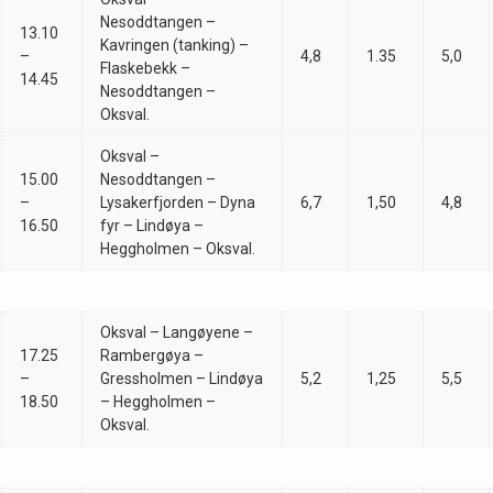
Nesoddtangen –
13.10
Kavringen (tanking) –
–
4,8
1.35
5,0
Flaskebekk –
14.45
Nesoddtangen –
Oksval.
Oksval –
15.00
Nesoddtangen –
–
Lysakerfjorden – Dyna
6,7
1,50
4,8
16.50
fyr – Lindøya –
Heggholmen – Oksval.
Oksval – Langøyene –
17.25
Rambergøya –
–
Gressholmen – Lindøya
5,2
1,25
5,5
18.50
– Heggholmen –
Oksval.