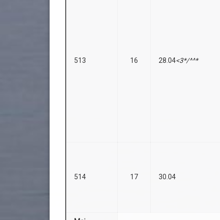
513
16
28.04
<3*/^^*
514
17
30.04