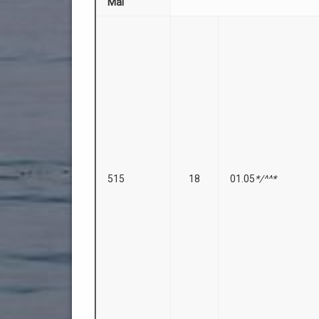
Mai
515
18
01.05
*/^^*