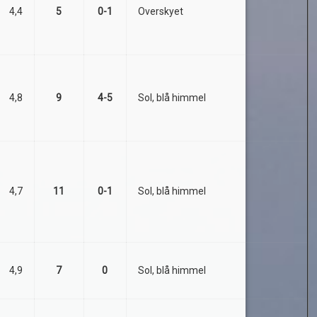
4,4
5
0-1
Overskyet
4,8
9
4-5
Sol, blå himmel
4,7
11
0-1
Sol, blå himmel
4,9
7
0
Sol, blå himmel