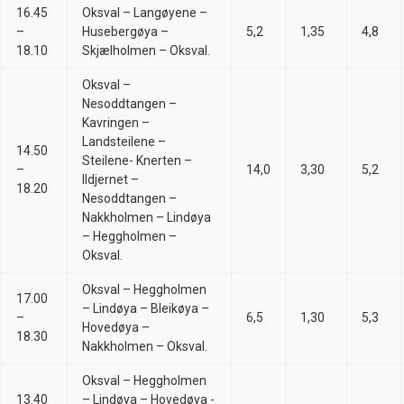
16.45
Oksval – Langøyene –
–
Husebergøya –
5,2
1,35
4,8
18.10
Skjælholmen – Oksval.
Oksval –
Nesoddtangen –
Kavringen –
Landsteilene –
14.50
Steilene- Knerten –
–
14,0
3,30
5,2
Ildjernet –
18.20
Nesoddtangen –
Nakkholmen – Lindøya
– Heggholmen –
Oksval.
Oksval – Heggholmen
17.00
– Lindøya – Bleikøya –
–
6,5
1,30
5,3
Hovedøya –
18.30
Nakkholmen – Oksval.
Oksval – Heggholmen
13.40
– Lindøya – Hovedøya -