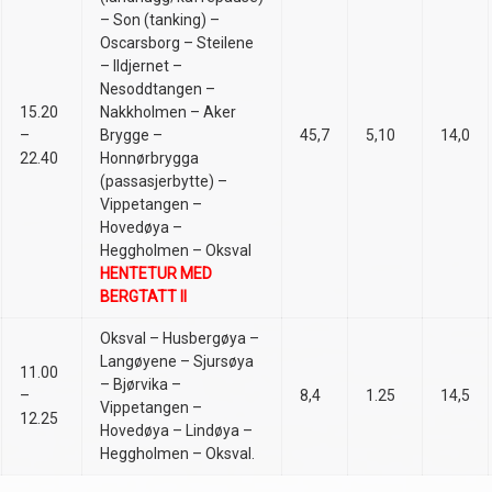
– Son (tanking) –
Oscarsborg – Steilene
– Ildjernet –
Nesoddtangen –
15.20
Nakkholmen – Aker
–
Brygge –
45,7
5,10
14,0
22.40
Honnørbrygga
(passasjerbytte) –
Vippetangen –
Hovedøya –
Heggholmen – Oksval
HENTETUR MED
BERGTATT II
Oksval – Husbergøya –
Langøyene – Sjursøya
11.00
– Bjørvika –
–
8,4
1.25
14,5
Vippetangen –
12.25
Hovedøya – Lindøya –
Heggholmen – Oksval.