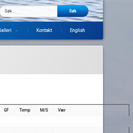
Søk etter:
m
be
post
Galleri
Kontakt
English
GF
Temp
M/S
Vær