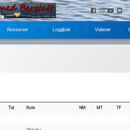
Facebook
Instagra
YouTu
E-
Ressurser
Loggbok
Videoer
Tid
Rute
NM
MT
TF
Oksval –