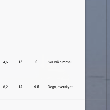
4,6
16
0
Sol, blå himmel
8,2
14
4-5
Regn, overskyet