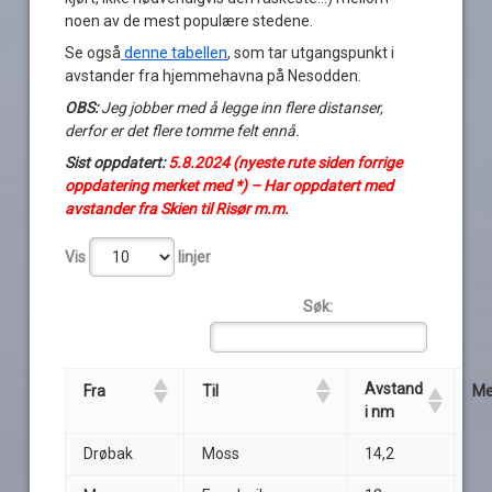
noen av de mest populære stedene.
Se også
denne tabellen
, som tar utgangspunkt i
avstander fra hjemmehavna på Nesodden.
OBS:
Jeg jobber med å legge inn flere distanser,
derfor er det flere tomme felt ennå.
Sist oppdatert:
5.8.2024 (nyeste rute siden forrige
oppdatering merket med *) – Har oppdatert med
avstander fra Skien til Risør m.m.
Vis
linjer
Søk:
Avstand
Fra
Til
Me
i nm
Drøbak
Moss
14,2