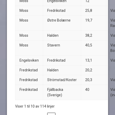
Moss
Engelsviken
12
Moss
Fredrikstad
25,8
Vi
Moss
Østre Bolærne
19,7
Vi
Ra
Moss
Halden
38,2
Vi
Moss
Stavern
40,5
Vi
Bo
Engelsviken
Fredrikstad
13,1
Vi
Fredrikstad
Halden
20,2
Fredrikstad
Strömstad/Koster
20,3
Vi
Fredrikstad
Fjällbacka
40
Vi
(Sverige)
(in
Viser 1 til 10 av 114 linjer