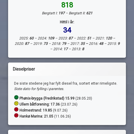
818
Bergtatt I:
197
– Bergtatt II:
621
Hittil i år:
34
2025:
60
– 2024:
109
– 2023:
87
– 2022:
51
– 2021:
120
–
2020:
87
– 2019:
73
– 2018:
79
– 2017:
35 –
2016:
48
– 2015:
9
– 2014:
17
– 2013:
8
Dieselpriser
De siste stedene jeg har fylt diesel fra, sortert etter rimeligste.
Siste dato for fylling i parentes.
Phønix-brygga (Fredrikstad) 15.99
(28.05.20)
Ullern båtforening: 17.36
(23.07.26)
Holmestrand:
19.85
(9.07.26)
Hankø Marina: 21.05
(11.06.26)