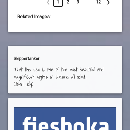
…
❮
1
2
3
12
❯
Related Images:
Skippertanker
That the sea is one of the most beautiful and
magnificent sights in Nature, all admit.
(John Joly)