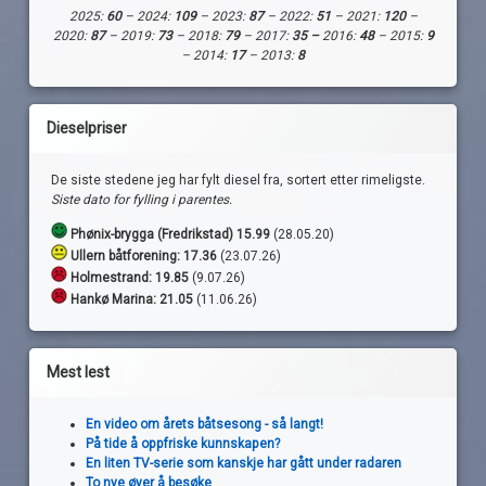
2025:
60
– 2024:
109
– 2023:
87
– 2022:
51
– 2021:
120
–
2020:
87
– 2019:
73
– 2018:
79
– 2017:
35 –
2016:
48
– 2015:
9
– 2014:
17
– 2013:
8
Dieselpriser
De siste stedene jeg har fylt diesel fra, sortert etter rimeligste.
Siste dato for fylling i parentes.
Phønix-brygga (Fredrikstad) 15.99
(28.05.20)
Ullern båtforening: 17.36
(23.07.26)
Holmestrand:
19.85
(9.07.26)
Hankø Marina: 21.05
(11.06.26)
Mest lest
En video om årets båtsesong - så langt!
På tide å oppfriske kunnskapen?
En liten TV-serie som kanskje har gått under radaren
To nye øyer å besøke