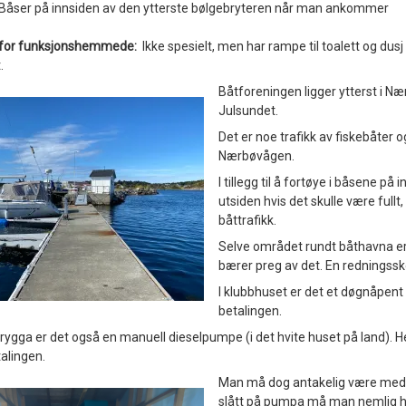
Båser på innsiden av den ytterste bølgebryteren når man ankommer
t for funksjonshemmede:
Ikke spesielt, men har rampe til toalett og dusj
.
Båtforeningen ligger ytterst i Næ
Julsundet.
Det er noe trafikk av fiskebåter o
Nærbøvågen.
I tillegg til å fortøye i båsene p
utsiden hvis det skulle være fullt
båttrafikk.
Selve området rundt båthavna er i
bærer preg av det. En redningsskøy
I klubbhuset er det et døgnåpent
betalingen.
rygga er det også en manuell dieselpumpe (i det hvite huset på land). H
alingen.
Man må dog antakelig være medle
slått på pumpa må man nemlig ha e