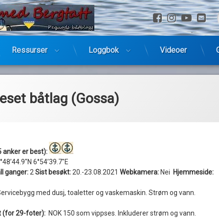
Facebook
Instagra
YouTu
E-
Ressurser
Loggbok
Videoer
eset båtlag (Gossa)
 anker er best):
°48’44.9″N 6°54’39.7″E
ll ganger:
2
Sist besøkt:
20.-23.08.2021
Webkamera:
Nei
Hjemmeside:
ervicebygg med dusj, toaletter og vaskemaskin. Strøm og vann.
 (for 29-foter):
NOK 150 som vippses. Inkluderer strøm og vann.