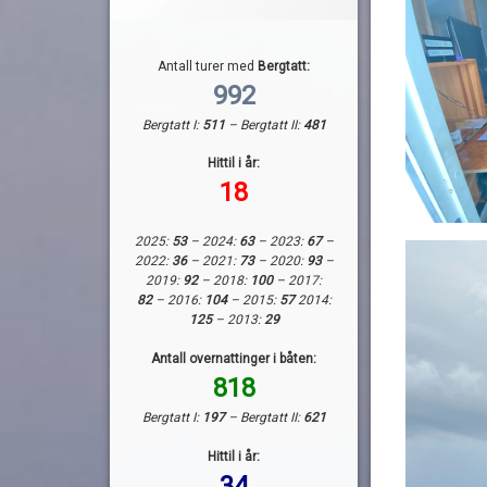
Antall turer med
Bergtatt:
992
Bergtatt I:
511
– Bergtatt II:
481
Hittil i år:
18
2025:
53
– 2024:
63
– 2023:
67
–
2022:
36
– 2021:
73
– 2020:
93
–
2019:
92
– 2018:
100
– 2017:
82
– 2016:
104
– 2015:
57
2014:
125
– 2013:
29
Antall overnattinger i båten:
818
Bergtatt I:
197
– Bergtatt II:
621
Hittil i år:
34