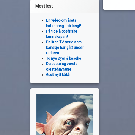
Mest lest
En video om årets
båtsesong - så langt!
På tide å oppfriske
kunnskapen?
En liten TV-serie som
kanskje har gått under
radaren
To nye øyer å besøke
De beste og verste
gjestehavnene
Godt nytt båtår!