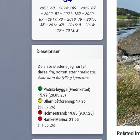
2025:
60
– 2024:
109
– 2023:
87
– 2022:
51
– 2021:
120
– 2020:
87
– 2019:
73
– 2018:
79
– 2017:
35 –
2016:
48
– 2015:
9
– 2014:
17
– 2013:
8
Dieselpriser
De siste stedene jeg har fylt
diesel fra, sortert etter rimeligste.
Siste dato for fylling i parentes.
Phønix-brygga (Fredrikstad)
15.99
(28.05.20)
Ullern båtforening: 17.36
(23.07.26)
Holmestrand:
19.85
(9.07.26)
Hankø Marina: 21.05
(11.06.26)
Related I