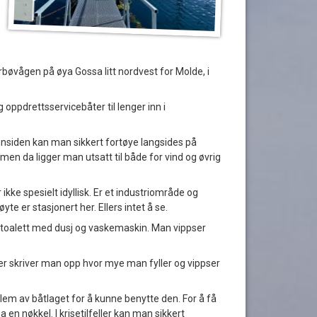
rbøvågen på øya Gossa litt nordvest for Molde, i
g oppdrettsservicebåter til lenger inn i
å innsiden kan man sikkert fortøye langsides på
, men da ligger man utsatt til både for vind og øvrig
kke spesielt idyllisk. Er et industriområde og
te er stasjonert her. Ellers intet å se.
 toalett med dusj og vaskemaskin. Man vippser
er skriver man opp hvor mye man fyller og vippser
m av båtlaget for å kunne benytte den. For å få
n nøkkel. I krisetilfeller kan man sikkert