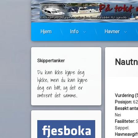
Hjem
Info
Havner
Nautn
Skippertanker
Du kan ikke kjøpe deg
lykke, men du kan kjøpe
deg en båt, og det er
omtrent det samme..
Vurdering (5
Posisjon:
62
Besøkt anta
Nei
Fasiliteter:
S
Søppel.
Havneavgift