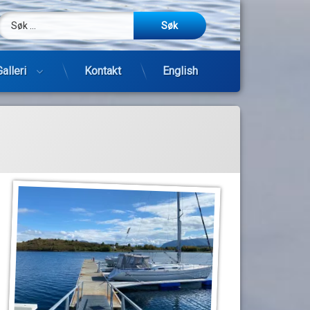
Søk etter:
m
be
post
Galleri
Kontakt
English
Hopp
til
innhold