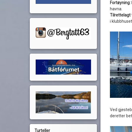
Fortøyning:
havna.
Tilrettelag
i klubbhuset
Ved gjesteb
deretter bet
Turteller