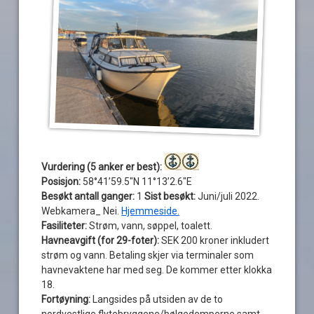
Vurdering (5 anker er best):
Posisjon:
58°41’59.5″N 11°13’2.6″E
Besøkt antall ganger:
1
Sist besøkt:
Juni/juli 2022.
Webkamera_ Nei.
Hjemmeside.
Fasiliteter:
Strøm, vann, søppel, toalett.
Havneavgift (for 29-foter):
SEK 200 kroner inkludert
strøm og vann. Betaling skjer via terminaler som
havnevaktene har med seg. De kommer etter klokka
18.
Fortøyning:
Langsides på utsiden av de to
nordvestlige flytebryggene/bølgedemperne samt