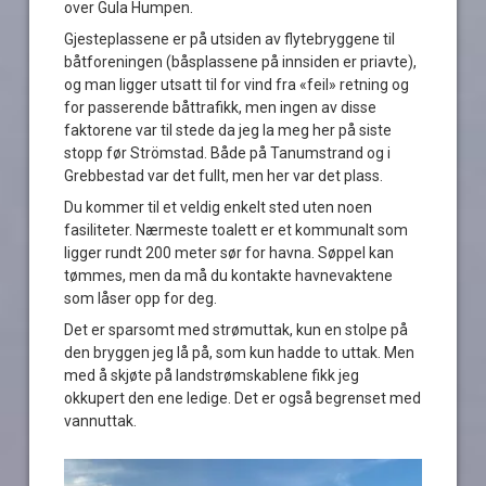
over Gula Humpen.
Gjesteplassene er på utsiden av flytebryggene til
båtforeningen (båsplassene på innsiden er priavte),
og man ligger utsatt til for vind fra «feil» retning og
for passerende båttrafikk, men ingen av disse
faktorene var til stede da jeg la meg her på siste
stopp før Strömstad. Både på Tanumstrand og i
Grebbestad var det fullt, men her var det plass.
Du kommer til et veldig enkelt sted uten noen
fasiliteter. Nærmeste toalett er et kommunalt som
ligger rundt 200 meter sør for havna. Søppel kan
tømmes, men da må du kontakte havnevaktene
som låser opp for deg.
Det er sparsomt med strømuttak, kun en stolpe på
den bryggen jeg lå på, som kun hadde to uttak. Men
med å skjøte på landstrømskablene fikk jeg
okkupert den ene ledige. Det er også begrenset med
vannuttak.