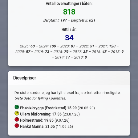
Antall overnattinger i båten:
818
Bergtatt I:
197
– Bergtatt II:
621
Hittil i år:
34
2025:
60
– 2024:
109
– 2023:
87
– 2022:
51
– 2021:
120
–
2020:
87
– 2019:
73
– 2018:
79
– 2017:
35 –
2016:
48
– 2015:
9
– 2014:
17
– 2013:
8
Dieselpriser
De siste stedene jeg har fylt diesel fra, sortert etter rimeligste.
Siste dato for fylling i parentes.
Phønix-brygga (Fredrikstad) 15.99
(28.05.20)
Ullern båtforening: 17.36
(23.07.26)
Holmestrand:
19.85
(9.07.26)
Hankø Marina: 21.05
(11.06.26)