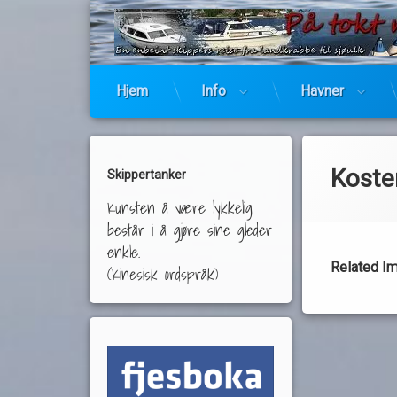
Hjem
Info
Havner
Koste
Skippertanker
Kunsten å være lykkelig
består i å gjøre sine gleder
enkle.
Related I
(Kinesisk ordspråk)