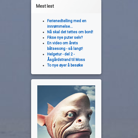
Mest lest
Ferienedtelling med en
innrømmelse...
Nå skal det tettes om bord!
Fikse nye puter selv?
En video om årets
båtsesong - så langt!
Helgetur - del 2 -
Åsgårdstrand til Moss
To nye øyer å besøke