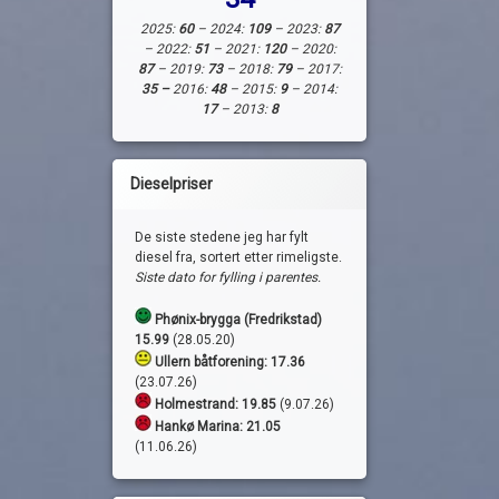
2025:
60
– 2024:
109
– 2023:
87
– 2022:
51
– 2021:
120
– 2020:
87
– 2019:
73
– 2018:
79
– 2017:
35 –
2016:
48
– 2015:
9
– 2014:
17
– 2013:
8
Dieselpriser
De siste stedene jeg har fylt
diesel fra, sortert etter rimeligste.
Siste dato for fylling i parentes.
Phønix-brygga (Fredrikstad)
15.99
(28.05.20)
Ullern båtforening: 17.36
(23.07.26)
Holmestrand:
19.85
(9.07.26)
Hankø Marina: 21.05
(11.06.26)