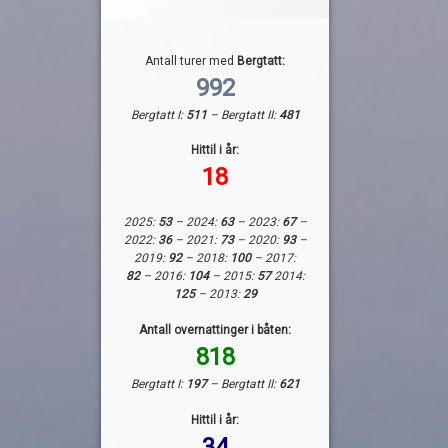
Antall turer med
Bergtatt:
992
Bergtatt I:
511
– Bergtatt II:
481
Hittil i år:
18
2025:
53
– 2024:
63
– 2023:
67
–
2022:
36
– 2021:
73
– 2020:
93
–
2019:
92
– 2018:
100
– 2017:
82
– 2016:
104
– 2015:
57
2014:
125
– 2013:
29
Antall overnattinger i båten:
818
Bergtatt I:
197
– Bergtatt II:
621
Hittil i år:
34