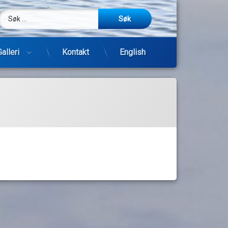
Søk etter:
m
be
post
Galleri
Kontakt
English
Hopp
til
innhold