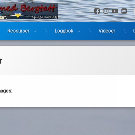
Facebook
Instagra
YouTu
E-
Ressurser
Loggbok
Videoer
r
mages: