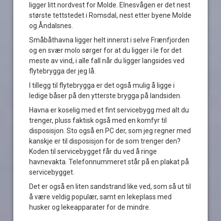
ligger litt nordvest for Molde. Elnesvågen er det nest
største tettstedet i Romsdal, nest etter byene Molde
og Åndalsnes.
Småbåthavna ligger helt innerst i selve Frænfjorden
og en svær molo sørger for at du ligger i le for det
meste av vind, i alle fall når du ligger langsides ved
flytebrygga der jeg lå.
I tillegg til flytebrygga er det også mulig å ligge i
ledige båser på den ytterste brygga på landsiden.
Havna er koselig med et fint servicebygg med alt du
trenger, pluss faktisk også med en komfyr til
disposisjon. Sto også en PC der, som jeg regner med
kanskje er til disposisjon for de som trenger den?
Koden til servicebygget får du ved å ringe
havnevakta. Telefonnummeret står på en plakat på
servicebygget.
Det er også en liten sandstrand like ved, som så ut til
å være veldig populær, samt en lekeplass med
husker og lekeapparater for de mindre.