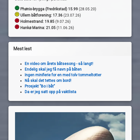
Phønix-brygga (Fredrikstad) 15.99
(28.05.20)
Ullern båtforening: 17.36
(23.07.26)
Holmestrand:
19.85
(9.07.26)
Hankø Marina: 21.05
(11.06.26)
Mest lest
En video om årets båtsesong - så langt!
Endelig skal jeg få navn på båten
Ingen miniferie for en med tolv tommeltotter
Nå skal det tettes om bord!
Prosjekt "Bo i båt"
Da er jeg satt opp på vaktlista