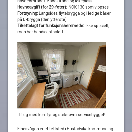
havneområdet. Badestrand og lekeplass.
Havneavgift (for 29-foter):
NOK 130 som vippses.
Fortøyning:
Langsides flytebrygga og i ledige båser
på D-brygga (den ytterste).
Tilrettelagt for funksjonshemmede:
Ikke spesielt,
men har handicaptoalett.
Til og med komfyr og stekeovn i servicebygget!
Elnesvågen er et tettsted i Hustadvika kommune og