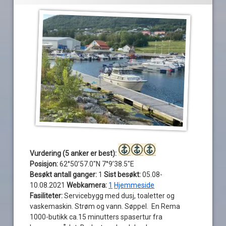
Vurdering (5 anker er best):
Posisjon:
62°50’57.0″N 7°9’38.5″E
Besøkt antall ganger:
1
Sist besøkt:
05.08-
10.08.2021
Webkamera:
1
Hjemmeside
Fasiliteter:
Servicebygg med dusj, toaletter og
vaskemaskin. Strøm og vann. Søppel. En Rema
1000-butikk ca.15 minutters spasertur fra