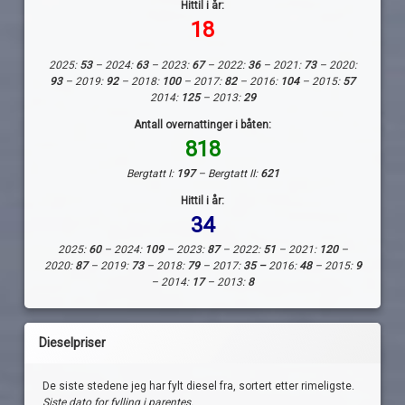
Hittil i år:
18
2025:
53
– 2024:
63
– 2023:
67
– 2022:
36
– 2021:
73
– 2020:
93
– 2019:
92
– 2018:
100
– 2017:
82
– 2016:
104
– 2015:
57
2014:
125
– 2013:
29
Antall overnattinger i båten:
818
Bergtatt I:
197
– Bergtatt II:
621
Hittil i år:
34
2025:
60
– 2024:
109
– 2023:
87
– 2022:
51
– 2021:
120
–
2020:
87
– 2019:
73
– 2018:
79
– 2017:
35 –
2016:
48
– 2015:
9
– 2014:
17
– 2013:
8
Dieselpriser
De siste stedene jeg har fylt diesel fra, sortert etter rimeligste.
Siste dato for fylling i parentes.