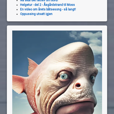
Nå skal det tettes om bord!
Helgetur - del 2 - Åsgårdstrand til Moss
En video om årets båtsesong - så langt!
Oppussing utsatt igjen