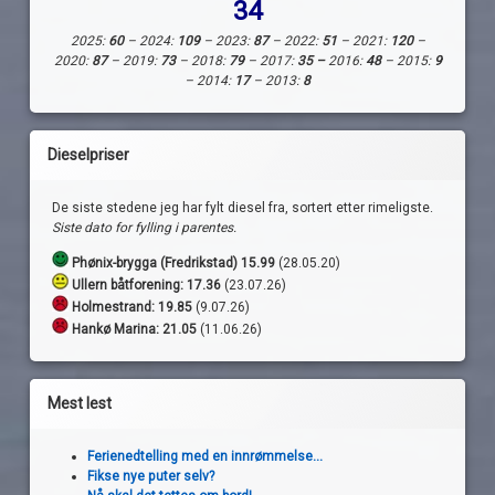
34
2025:
60
– 2024:
109
– 2023:
87
– 2022:
51
– 2021:
120
–
2020:
87
– 2019:
73
– 2018:
79
– 2017:
35 –
2016:
48
– 2015:
9
– 2014:
17
– 2013:
8
Dieselpriser
De siste stedene jeg har fylt diesel fra, sortert etter rimeligste.
Siste dato for fylling i parentes.
Phønix-brygga (Fredrikstad) 15.99
(28.05.20)
Ullern båtforening: 17.36
(23.07.26)
Holmestrand:
19.85
(9.07.26)
Hankø Marina: 21.05
(11.06.26)
Mest lest
Ferienedtelling med en innrømmelse...
Fikse nye puter selv?