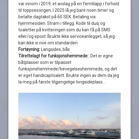
var innom i 2019, et avslag på en femtilapp i forhold
til toppsesongen, I 2025 lå jeg bare noen timer og
betalte dagtakst på 60 SEK. Betaling via
hjemmesiden. Strøm i tillegg. Kode til dusj og
toaletter på kvitteringen som du kan få på SMS
eller/og epost. Brukte ikke serviceanlegget, så jeg
kan ikke si noe om standarden.
Fortøyning:
Langsides, bås
Tilrettelagt for funksjonshemmede:
: Det er egne
båtplasser som er tilpasset
funksjonshemmede/bevegelseshemmede, og det
er eget handicaptoalett. Brukte ingen av dem da jeg
la meg på første tilgjengelige longsideplass…