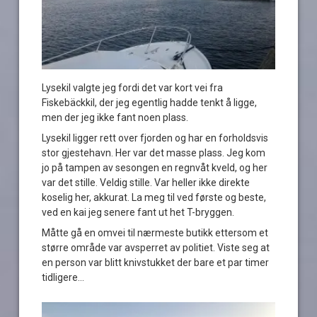
Lysekil valgte jeg fordi det var kort vei fra
Fiskebäckkil, der jeg egentlig hadde tenkt å ligge,
men der jeg ikke fant noen plass.
Lysekil ligger rett over fjorden og har en forholdsvis
stor gjestehavn. Her var det masse plass. Jeg kom
jo på tampen av sesongen en regnvåt kveld, og her
var det stille. Veldig stille. Var heller ikke direkte
koselig her, akkurat. La meg til ved første og beste,
ved en kai jeg senere fant ut het T-bryggen.
Måtte gå en omvei til nærmeste butikk ettersom et
større område var avsperret av politiet. Viste seg at
en person var blitt knivstukket der bare et par timer
tidligere…