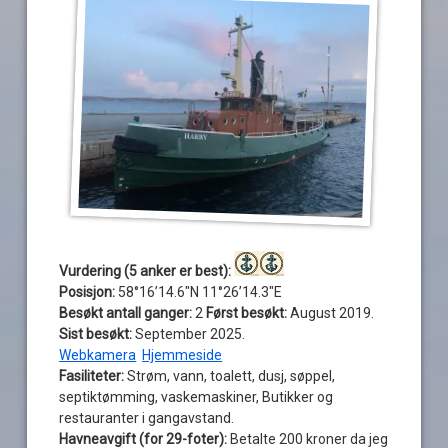
Vurdering (5 anker er best):
Posisjon:
58°16’14.6″N 11°26’14.3″E
Besøkt antall ganger:
2
Først
besøkt:
August 2019.
Sist besøkt:
September 2025.
Webkamera
Hjemmeside
Fasiliteter:
Strøm, vann, toalett, dusj, søppel,
septiktømming, vaskemaskiner, Butikker og
restauranter i gangavstand.
Havneavgift (for 29-foter):
Betalte 200 kroner da jeg