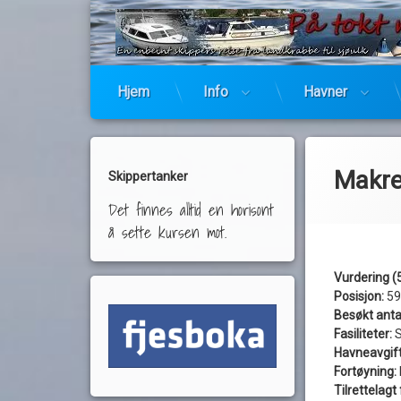
Hjem
Info
Havner
Makre
Skippertanker
Det finnes alltid en horisont
å sette kursen mot.
Vurdering (5
Posisjon:
59
Besøkt anta
Fasiliteter:
S
Havneavgift 
Fortøyning:
Tilrettelag