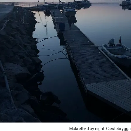
Makrellrød by night. Gjestebrygga