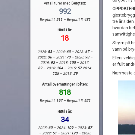
du godt i ly
Antall turer med
Bergtatt:
OPPDATERI
992
gjestebrygga
Bergtatt I:
511
– Bergtatt II:
481
tre år siden
hvordan beta
Hittil i år:
samvittighet
18
Strøm på br
vann på bry
2025:
53
– 2024:
63
– 2023:
67
–
2022:
36
– 2021:
73
– 2020:
93
–
Ellers veldi
2019:
92
– 2018:
100
– 2017:
er fullt andr
82
– 2016:
104
– 2015:
57
2014:
Nærmeste die
125
– 2013:
29
Antall overnattinger i båten:
818
Bergtatt I:
197
– Bergtatt II:
621
Hittil i år:
34
2025:
60
– 2024:
109
– 2023:
87
– 2022:
51
– 2021:
120
– 2020: