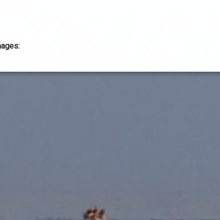
mages: