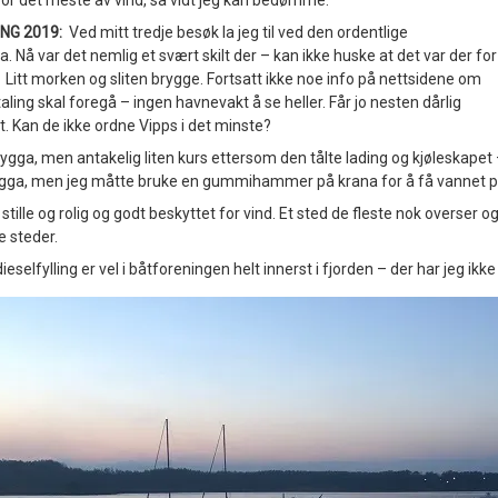
 for det meste av vind, så vidt jeg kan bedømme.
NG 2019:
Ved mitt tredje besøk la jeg til ved den ordentlige
. Nå var det nemlig et svært skilt der – kan ikke huske at det var der for
. Litt morken og sliten brygge. Fortsatt ikke noe info på nettsidene om
ling skal foregå – ingen havnevakt å se heller. Får jo nesten dårlig
. Kan de ikke ordne Vipps i det minste?
ygga, men antakelig liten kurs ettersom den tålte lading og kjøleskape
gga, men jeg måtte bruke en gummihammer på krana for å få vannet 
g stille og rolig og godt beskyttet for vind. Et sted de fleste nok overser o
e steder.
selfylling er vel i båtforeningen helt innerst i fjorden – der har jeg ikk