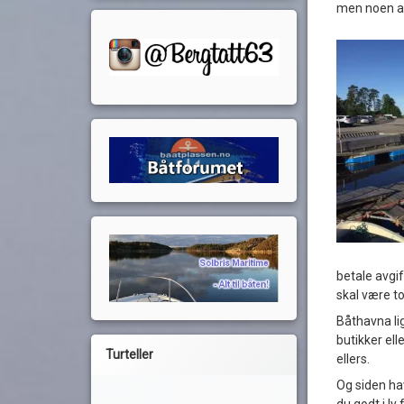
men noen av
betale avgif
skal være to
Båthavna lig
butikker ell
Turteller
ellers.
Og siden hav