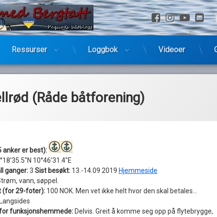
Facebook
Instagra
YouTu
E-
Ressurser
Loggbok
Videoer
llrød (Råde båtforening)
 anker er best):
°18’35.5″N 10°46’31.4″E
ll ganger:
3
Sist besøkt:
13.-14.09 2019
Hjemmeside
trøm, vann, søppel.
(for 29-foter):
100 NOK. Men vet ikke helt hvor den skal betales…
Langsides
t for funksjonshemmede:
Delvis. Greit å komme seg opp på flytebrygge,