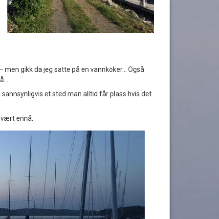
t – men gikk da jeg satte på en vannkoker… Også
på…
g sannsynligvis et sted man alltid får plass hvis det
e vært ennå.