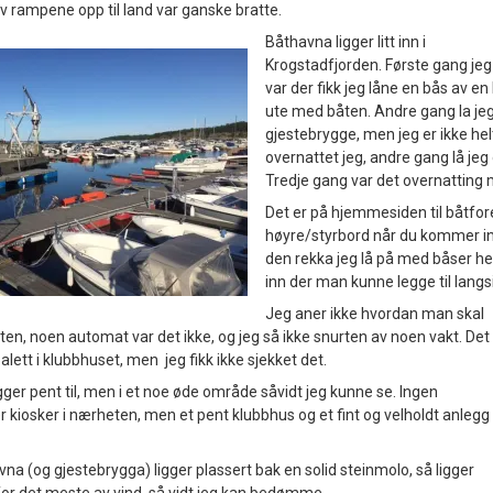
 rampene opp til land var ganske bratte.
Båthavna ligger litt inn i
Krogstadfjorden. Første gang jeg
var der fikk jeg låne en bås av e
ute med båten. Andre gang la jeg t
gjestebrygge, men jeg er ikke hel
overnattet jeg, andre gang lå jeg
Tredje gang var det overnatting
Det er på hjemmesiden til båtfore
høyre/styrbord når du kommer inn
den rekka jeg lå på med båser helt
inn der man kunne legge til langs
Jeg aner ikke hvordan man skal
ten, noen automat var det ikke, og jeg så ikke snurten av noen vakt. Det
alett i klubbhuset, men jeg fikk ikke sjekket det.
ger pent til, men i et noe øde område såvidt jeg kunne se. Ingen
er kiosker i nærheten, men et pent klubbhus og et fint og velholdt anlegg
na (og gjestebrygga) ligger plassert bak en solid steinmolo, så ligger