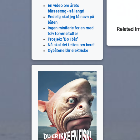
En video om årets
båtsesong - så langt!
Endelig skal jeg få navn på
båten
Ingen miniferie for en med
Related I
tolv tommeltotter
Prosjekt "Bo i båt"
Nå skal det tettes om bord!
Øybåtene blir elektriske