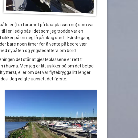
n båteier (fra forumet på baatplassen.no) som var
il i en ledig bås i det som jeg trodde var en
t sikker på om jeg lå på riktig sted… Første gang
 der bare noen timer for å vente på bedre vær.
 med nybåten og yngstedattera om bord.
ningen det står at gjesteplassene er rett til
 i havna. Men jeg er litt usikker på om det betød
 ytterst, eller om det var flytebrygga litt lenger
ides. Jeg valgte uansett det første.