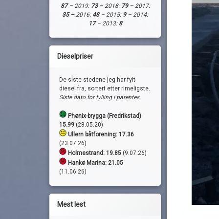
87
– 2019:
73
– 2018:
79
– 2017:
35 –
2016:
48
– 2015:
9
– 2014:
17
– 2013:
8
Dieselpriser
De siste stedene jeg har fylt
diesel fra, sortert etter rimeligste.
Siste dato for fylling i parentes.
Phønix-brygga (Fredrikstad)
15.99
(28.05.20)
Ullern båtforening: 17.36
(23.07.26)
Holmestrand:
19.85
(9.07.26)
Hankø Marina: 21.05
(11.06.26)
Mest lest