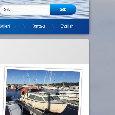
Søk etter:
m
be
post
Galleri
Kontakt
English
Hopp
til
innhold