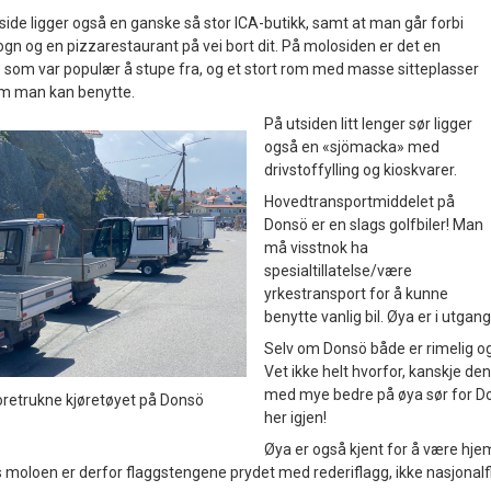
side ligger også en ganske så stor ICA-butikk, samt at man går forbi
ogn og en pizzarestaurant på vei bort dit. På molosiden er det en
som var populær å stupe fra, og et stort rom med masse sitteplasser
som man kan benytte.
På utsiden litt lenger sør ligger
også en «sjömacka» med
drivstoffylling og kioskvarer.
Hovedtransportmiddelet på
Donsö er en slags golfbiler! Man
må visstnok ha
spesialtillatelse/være
yrkestransport for å kunne
benytte vanlig bil. Øya er i utgang
Selv om Donsö både er rimelig og e
Vet ikke helt hvorfor, kanskje den 
med mye bedre på øya sør for Don
oretrukne kjøretøyet på Donsö
her igjen!
Øya er også kjent for å være hje
s moloen er derfor flaggstengene prydet med rederiflagg, ikke nasjonalf