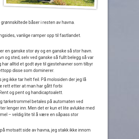
e seg i grønnskiltede båser i resten av havna.
ngsides, vanlige ramper opp til fastlandet.
 er en ganske stor øy og en ganske så stor havn.
vn og sted, selv ved ganske så fullt belegg så var
g har alltid et godt øye til gjestehavner som tilbyr
nettopp disse som dominerer.
 jeg ikke tar helt feil. På molosiden der jeg lå
 rett etter at man har gått forbi
 Rent og pent og handicaptoalett.
 og tørketrommel betales på automaten ved
er lenger inn. Men det er kun et lite avlukke med
l – veldig lite til å være en såpass stor
 på motsatt side av havna, jeg stakk ikke innom