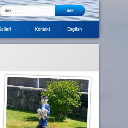
Søk etter:
m
be
post
Galleri
Kontakt
English
Hopp
til
innhold