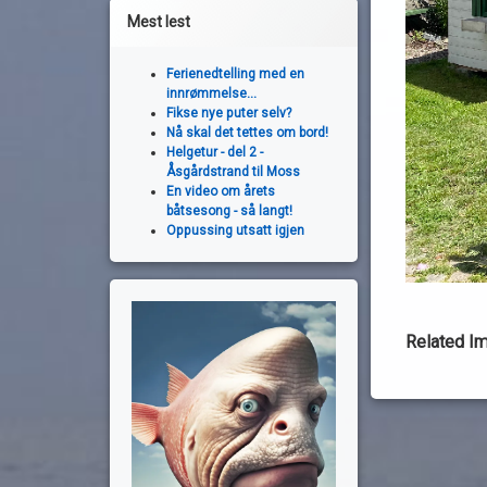
Mest lest
Ferienedtelling med en
innrømmelse...
Fikse nye puter selv?
Nå skal det tettes om bord!
Helgetur - del 2 -
Åsgårdstrand til Moss
En video om årets
båtsesong - så langt!
Oppussing utsatt igjen
Related I