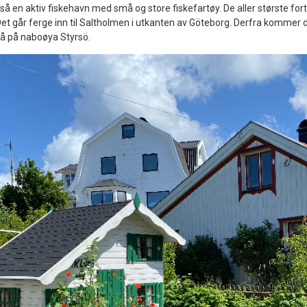
så en aktiv fiskehavn med små og store fiskefartøy. De aller største f
Det går ferge inn til Saltholmen i utkanten av Göteborg. Derfra kommer du
å på naboøya Styrsö.