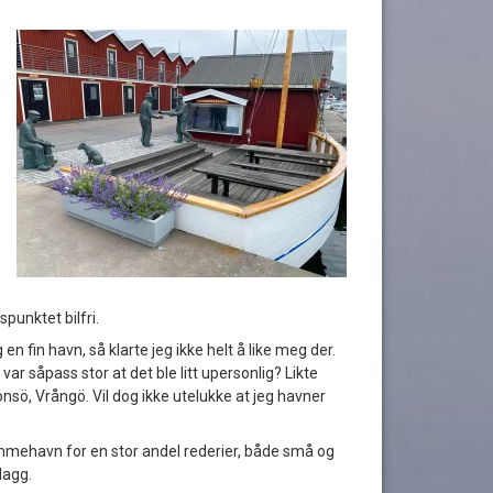
spunktet bilfri.
n fin havn, så klarte jeg ikke helt å like meg der.
var såpass stor at det ble litt upersonlig? Likte
sö, Vrångö. Vil dog ikke utelukke at jeg havner
mmehavn for en stor andel rederier, både små og
lagg.