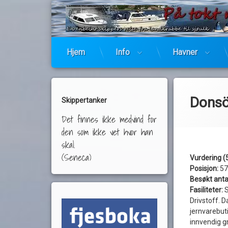
Hjem
Info
Havner
Donsö
Skippertanker
Det finnes ikke medvind for
den som ikke vet hvor han
skal.
(Seneca)
Vurdering (5
Posisjon:
57
Besøkt anta
Fasiliteter:
S
Drivstoff. D
jernvarebuti
innvendig gr