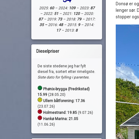
Donsø er og
2025:
60
– 2024:
109
– 2023:
87
lenger sør. 
– 2022:
51
– 2021:
120
– 2020:
stopper ogs
87
– 2019:
73
– 2018:
79
– 2017:
35 –
2016:
48
– 2015:
9
– 2014:
17
– 2013:
8
Dieselpriser
De siste stedene jeg har fylt
diesel fra, sortert etter rimeligste.
Siste dato for fylling i parentes.
Phønix-brygga (Fredrikstad)
15.99
(28.05.20)
Ullern båtforening: 17.36
(23.07.26)
Holmestrand:
19.85
(9.07.26)
Hankø Marina: 21.05
(11.06.26)