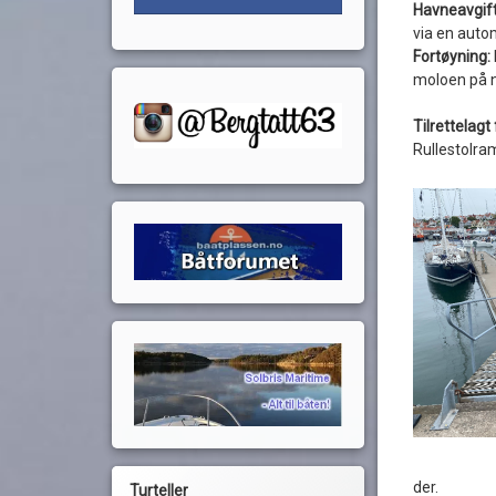
Havneavgift
via en auto
Fortøyning:
moloen på n
Tilrettelag
Rullestolra
der.
Turteller