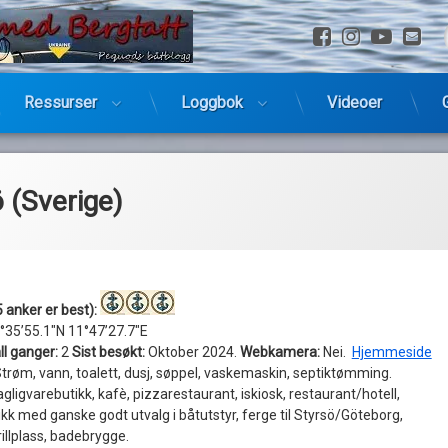
Facebook
Instagra
YouTu
E-
Ressurser
Loggbok
Videoer
 (Sverige)
 anker er best):
°35’55.1″N 11°47’27.7″E
ll ganger:
2
Sist besøkt:
Oktober 2024.
Webkamera:
Nei.
Hjemmeside
trøm, vann, toalett, dusj, søppel, vaskemaskin, septiktømming.
agligvarebutikk, kafè, pizzarestaurant, iskiosk, restaurant/hotell,
kk med ganske godt utvalg i båtutstyr, ferge til Styrsö/Göteborg,
illplass, badebrygge.