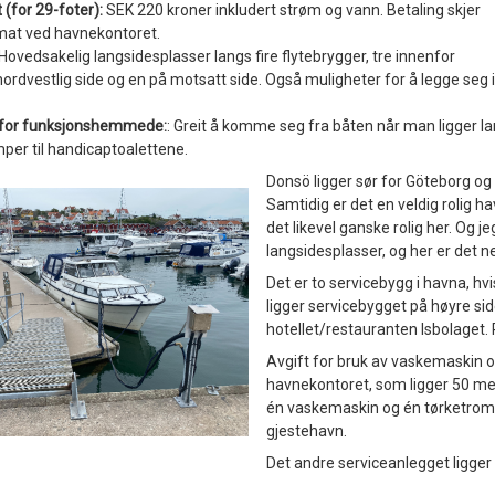
 (for 29-foter):
SEK 220 kroner inkludert strøm og vann. Betaling skjer
mat ved havnekontoret.
Hovedsakelig langsidesplasser langs fire flytebrygger, tre innenfor
ordvestlig side og en på motsatt side. Også muligheter for å legg
t for funksjonshemmede:
: Greit å komme seg fra båten når man ligger la
mper til handicaptoalettene.
Donsö ligger sør for Göteborg og
Samtidig er det en veldig rolig ha
det likevel ganske rolig her. Og je
langsidesplasser, og her er det 
Det er to servicebygg i havna, hvis
ligger servicebygget på høyre side
hotellet/restauranten Isbolaget.
Avgift for bruk av vaskemaskin
havnekontoret, som ligger 50 met
én vaskemaskin og én tørketromme
gjestehavn.
Det andre serviceanlegget ligger