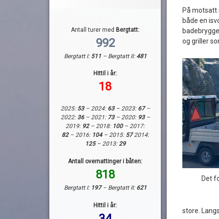
På motsatt 
både en isv
Antall turer med
Bergtatt:
badebrygge 
992
og griller 
Bergtatt I:
511
– Bergtatt II:
481
Hittil i år:
18
2025:
53
– 2024:
63
– 2023:
67
–
2022:
36
– 2021:
73
– 2020:
93
–
2019:
92
– 2018:
100
– 2017:
82
– 2016:
104
– 2015:
57
2014:
125
– 2013:
29
Antall overnattinger i båten:
818
Det f
Bergtatt I:
197
– Bergtatt II:
621
Hittil i år:
store. Lang
34