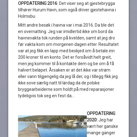
OPPDATERING 2016
: Det viser seg at gjestebrygga
tilhører Hurum Havn, som også driver gjestehavna i
Holmsbu
Mitt andre besøk i havna var i mai 2016. Da ble det
en overnatting. Jeg var imidlertid ikke om bord da
havnevakta tok runden på kvelden, samt at jeg dro
før vakta kom om morgenen dagen etter. Resultatet
var at jeg fikk en lapp med beskjed om å betale inn
200 kroner til en konto. Det er forsåvidt helt greit,
men jeg kommer til å kontakte dem og be om å få
halvert beløpet. Årsaken er at det ikke var strøm
eller vann tilgjengelig da jeg lå der, og i tillegg fikk jeg
ikke sove særlig natt til lørdag da de polske
bryggearbeiderne som holdt på med reparasjoner
tydeligvis tok seg en fest da…
OPPDATERING
2020:
Jeg har
vært her ganske
mange ganger