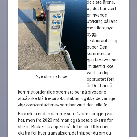
de siste årene,
og det har vært
en rivende
utvikling på land
med flere nye
bygg,
restauranter og
puber. Den
kommunale
gjestehavna har
imidlertid ikke
vært særlig
Nye strømstolper
opprustet før i
år. Det har nå
kommet ordentlige strømstolper på bryggene –
altså slike blå tre-pins-kontakter, og ikke de vanlige
«kjøkkenkontaktene» som har vært der i alle år.
Havneleia er den samme som første gang jeg var
her, men fra 2020 må man også betale ekstra for
strøm. Bruker du appen må du betale 10 kroner
ekstra for hver transaksjon. det slipper du om du