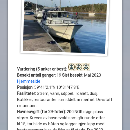
Vurdering (5 anker er best):
Besøkt antall ganger:
19
Sist besøkt:
Mai 2023
Hjemmeside
Posisjon:
59°41’2.1″N 10°31’47.8″E
Fasiliteter:
Strøm, vann, søppel. Toalett, dusj.
Butikker, restauranter i umiddelbar nærhet. Drivstoff
i marinaen.
Havneavgift (for 29-foter):
200 NOK døgn pluss
strøm. Kreves av havnevakt som går runde etter
kl.18, tar bilde av båten og legger igjen lapp med
kontonummer hvis du ikke er til stede. Fra 2020