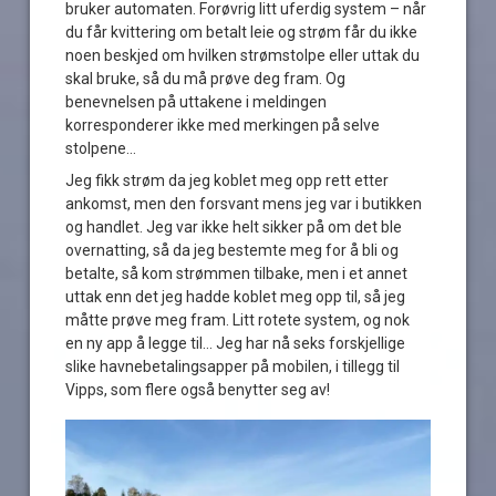
bruker automaten. Forøvrig litt uferdig system – når
du får kvittering om betalt leie og strøm får du ikke
noen beskjed om hvilken strømstolpe eller uttak du
skal bruke, så du må prøve deg fram. Og
benevnelsen på uttakene i meldingen
korresponderer ikke med merkingen på selve
stolpene…
Jeg fikk strøm da jeg koblet meg opp rett etter
ankomst, men den forsvant mens jeg var i butikken
og handlet. Jeg var ikke helt sikker på om det ble
overnatting, så da jeg bestemte meg for å bli og
betalte, så kom strømmen tilbake, men i et annet
uttak enn det jeg hadde koblet meg opp til, så jeg
måtte prøve meg fram. Litt rotete system, og nok
en ny app å legge til… Jeg har nå seks forskjellige
slike havnebetalingsapper på mobilen, i tillegg til
Vipps, som flere også benytter seg av!