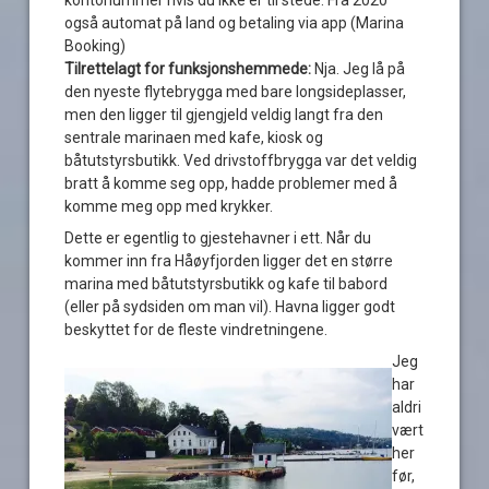
også automat på land og betaling via app (Marina
Booking)
Tilrettelagt for funksjonshemmede:
Nja. Jeg lå på
den nyeste flytebrygga med bare longsideplasser,
men den ligger til gjengjeld veldig langt fra den
sentrale marinaen med kafe, kiosk og
båtutstyrsbutikk. Ved drivstoffbrygga var det veldig
bratt å komme seg opp, hadde problemer med å
komme meg opp med krykker.
Dette er egentlig to gjestehavner i ett. Når du
kommer inn fra Håøyfjorden ligger det en større
marina med båtutstyrsbutikk og kafe til babord
(eller på sydsiden om man vil). Havna ligger godt
beskyttet for de fleste vindretningene.
Jeg
har
aldri
vært
her
før,