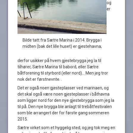
og
er
Bilde tatt fra Sætre Marina i 2014. Brygga i
midten (bak det lille huset) er gjestehavna,
derfor usikker på hvem gjestebrygga jeg la til
tilhører, Sætre Marina til babord, eller Sætre
båtforening til styrbord (eller nord)… Men jeg tror
nok det er førstnevnte. .
Det er også noen gjesteplasser ved marinaen, og
det skal også være noen gjesteplasser i båthavna
som ligger nord for den nye gjestebrygga som jeg la
til på. Den nye brygga ble anlagt til trebåtfestivalen
som ble arrangert der for første gang sommeren
2015.
Sætre virket som et hyggelig sted, og jeg tok meg en