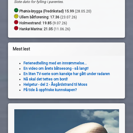
Siste dato for fylling i parentes.
Phønix-brygga (Fredrikstad) 15.99
(28.05.20)
Ullern båtforening: 17.36
(23.07.26)
Holmestrand:
19.85
(9.07.26)
Hankø Marina: 21.05
(11.06.26)
Mest lest
Ferienedtelling med en innrømmelse...
En video om årets båtsesong - så langt!
En liten TV-serie som kanskje har gått under radaren
Nå skal det tettes om bord!
Helgetur - del 2 - Åsgårdstrand til Moss
På tide å oppfriske kunnskapen?