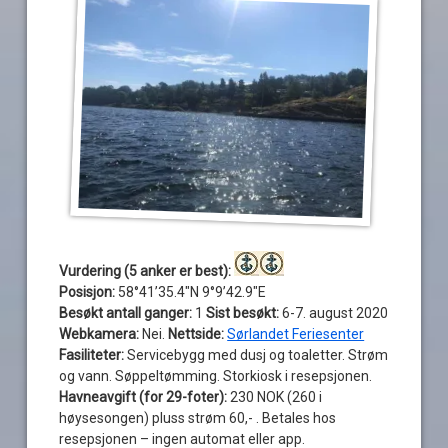
Vurdering (5 anker er best):
Posisjon:
58°41’35.4″N 9°9’42.9″E
Besøkt antall ganger:
1
Sist besøkt:
6-7. august 2020
Webkamera:
Nei.
Nettside:
Sørlandet Feriesenter
Fasiliteter:
Servicebygg med dusj og toaletter. Strøm
og vann. Søppeltømming. Storkiosk i resepsjonen.
Havneavgift (for 29-foter):
230 NOK (260 i
høysesongen) pluss strøm 60,- . Betales hos
resepsjonen – ingen automat eller app.