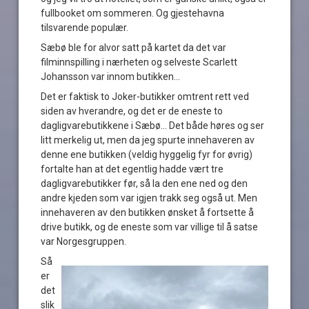
fullbooket om sommeren. Og gjestehavna
tilsvarende populær.
Sæbø ble for alvor satt på kartet da det var
filminnspilling i nærheten og selveste Scarlett
Johansson var innom butikken…
Det er faktisk to Joker-butikker omtrent rett ved
siden av hverandre, og det er de eneste to
dagligvarebutikkene i Sæbø… Det både høres og ser
litt merkelig ut, men da jeg spurte innehaveren av
denne ene butikken (veldig hyggelig fyr for øvrig)
fortalte han at det egentlig hadde vært tre
dagligvarebutikker før, så la den ene ned og den
andre kjeden som var igjen trakk seg også ut. Men
innehaveren av den butikken ønsket å fortsette å
drive butikk, og de eneste som var villige til å satse
var Norgesgruppen.
Så
er
det
slik