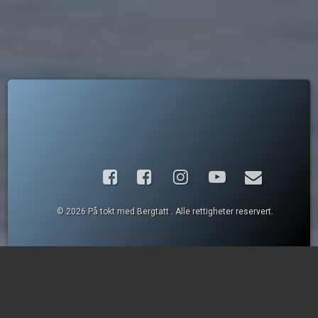
Facebook
Instagram
YouTube
E-post
© 2026 På tokt med Bergtatt . Alle rettigheter reservert.