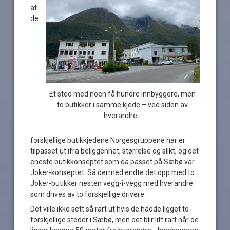
at
de
Et sted med noen få hundre innbyggere, men
to butikker i samme kjede – ved siden av
hverandre…
forskjellige butikkjedene Norgesgruppene har er
tilpasset ut ifra beliggenhet, størrelse og slikt, og det
eneste butikkonseptet som da passet på Sæbø var
Joker-konseptet. Så dermed endte det opp med to
Joker-butikker nesten vegg-i-vegg med hverandre
som drives av to forskjellige drivere.
Det ville ikke sett så rart ut hvis de hadde ligget to
forskjellige steder i Sæbø, men det blir litt rart når de