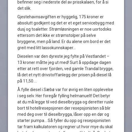
befinner seg i nederste del av prisskalaen, for å si
det slik.
Gjestehavnsavgiften er hyggelig, 175 kroner er
absolutt godkjent og det er et eget servicebygg med
dusj og toaletter. Strømløsningen er noe uortodoks
ettersom det ikke er strømstolper på selve
bryggene, men på land. Er du alene om bord er det
greit med litt lassokunnskaper…
Dieselen var den dyreste jeg fylte på Vestlandet –
13 kroner måtte jeg ut med! Surt å oppdage dagen
etter at rett over fjorden, ved gamle Trandal brygge,
lå det et nytt drivstoffanlegg der prisen på diesel lå
på 11,50….
Å fylle diesel i Sæbø var for øvrig en liten opplevelse
i seg selv. Her foregår fylling helmanuelt! Det betyr
at du må legge til ved dieselbrygga og deretter rusle
bort til hotellresepsjonen der resepsjonisten så blir
med deg over til dieselbrygga, låser opp en dør og
starter pumpa… Så fyller du opp og resepsjonisten
tar fram kalkulatoren og regner ut hvor mye du skal