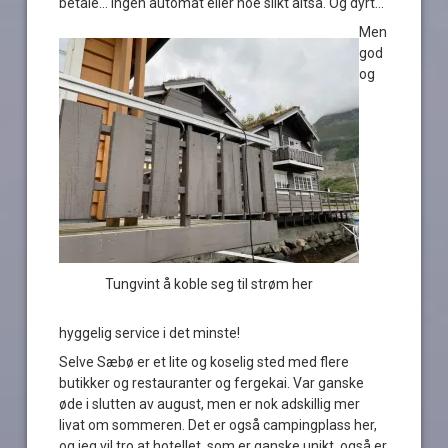
betale… Ingen automat eller noe slikt altså. Og dyrt…
Men
god
og
Tungvint å koble seg til strøm her
hyggelig service i det minste!
Selve Sæbø er et lite og koselig sted med flere
butikker og restauranter og fergekai. Var ganske
øde i slutten av august, men er nok adskillig mer
livat om sommeren. Det er også campingplass her,
og jeg vil tro at hotellet, som er ganske unikt, også er