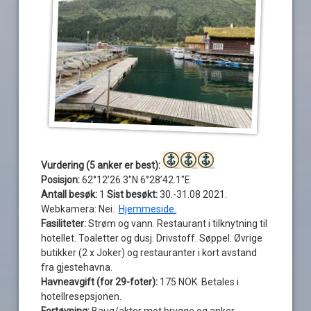
Vurdering (5 anker er best):
Posisjon:
62°12’26.3″N 6°28’42.1″E
Antall besøk:
1
Sist besøkt:
30.-31.08 2021.
Webkamera: Nei.
Hjemmeside.
Fasiliteter:
Strøm og vann. Restaurant i tilknytning til
hotellet. Toaletter og dusj. Drivstoff. Søppel. Øvrige
butikker (2 x Joker) og restauranter i kort avstand
fra gjestehavna.
Havneavgift (for 29-foter):
175 NOK. Betales i
hotellresepsjonen.
Fortøyning:
Baug/akter mot brygge og anker.