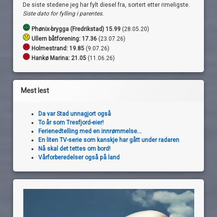
De siste stedene jeg har fylt diesel fra, sortert etter rimeligste.
Siste dato for fylling i parentes.
Phønix-brygga (Fredrikstad) 15.99
(28.05.20)
Ullern båtforening: 17.36
(23.07.26)
Holmestrand:
19.85
(9.07.26)
Hankø Marina: 21.05
(11.06.26)
Mest lest
Da var Stad unnagjort også
To år som Tresfjord-eier!
Ferienedtelling med en innrømmelse...
En liten TV-serie som kanskje har gått under radaren
Nå skal det tettes om bord!
Vårforberedelser også på land