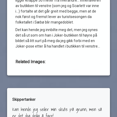
ligger knappe 50 meter fra hverandre… Innehaveren
av butikken til venstre (som jeg og Scarlett var inne
i…) fortalte at det går greit med begge, men at de
nok først og fremst lever av turistsesongen da
folketallet i Sæbø blir mangedoblet.
Det kan hende jeg innbilte meg det, men jeg synes
det så ut som om han i Joker-butikken til høyre på
bildet så litt surt på meg da jeg gikk forbi med en
Joker-pose etter å ha handlet i butikken til venstre…
Related Images:
Skippertanker
Kan hende jeg seiler min skute på grunn; men så
er det dog deilig å fare!