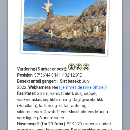
Vurdering (5 anker er best):
Posisjon:
57°56’44.8″N 11°32’12.9″E
Besøkt antall ganger:
1
Sist besøkt:
Juni
2022.
Webkamera:
Nei
Hjemmeside (ikke offisiell)
Fasiliteter:
Strøm, vann, toalett, dusj, søppel,
vaskemaskin, septiktømming. Dagligvarebutikk
(Handlar’n), kafeer og restauranter og
sildemuseum. Drivstoff ved Mossholmens Marina
som ligger på andre siden.
Havneavgift (for 29-foter):
SEK 170 kroner inkludert
strøm og vann i lavsesongen. Betaling skjer manuelt