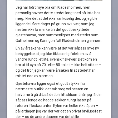
Jeg har hørt mye bra om Klädesholmen, men
personlig havner dette stedet langt ned på lista hos
meg. Ikke det at det ikke var koselig der, og jeg ble
liggende i flere dager på grunn av uvær, som jeg
nesten ikke la merke til i det godt beskyttede
gjestehavna, men sammenlignet med steder som
Gullholmen og Käringön falt Klädesholmen gjennom.
En av årsakene kan være at det var såpass mye ny
bebyggelse at jeg ikke fikk særlig følelsen av å
vandre rundt i et lite, svensk fiskevær. Det kom en
bro ut til øya på 70- eller 80-tallet – ikke helt sikker –
og det tror jeg kan være årsaken til at stedet har
mistet noe av sjarmen.
Gjestehavna ligger også et godt stykke fra
nærmeste butikk, det tok meg vel nesten en
halvtime å gå dit, så det ble litt slitsomt når jeg lå der
såpass lenge og hadde sekken tungt lastet på
returen. Restauranten Kylen var heller ikke åpen –
på lørdagen jeg var der var det en privat bryllupsfest
der – og de andre dagene var det stille.