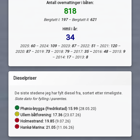
Antall overnattinger i båten:
818
Bergtatt I:
197
– Bergtatt II:
621
Hittil i år:
34
2025:
60
– 2024:
109
– 2023:
87
– 2022:
51
– 2021:
120
–
2020:
87
– 2019:
73
– 2018:
79
– 2017:
35 –
2016:
48
– 2015:
9
– 2014:
17
– 2013:
8
Dieselpriser
De siste stedene jeg har fylt diesel fra, sortert etter rimeligste.
Siste dato for fylling i parentes.
Phønix-brygga (Fredrikstad) 15.99
(28.05.20)
Ullern båtforening: 17.36
(23.07.26)
Holmestrand:
19.85
(9.07.26)
Hankø Marina: 21.05
(11.06.26)