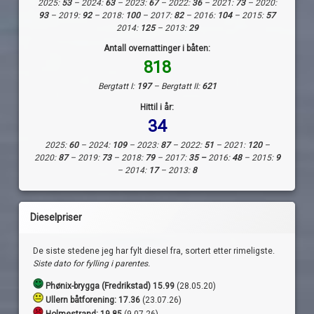
2025:
53
– 2024:
63
– 2023:
67
– 2022:
36
– 2021:
73
– 2020:
93
– 2019:
92
– 2018:
100
– 2017:
82
– 2016:
104
– 2015:
57
2014:
125
– 2013:
29
Antall overnattinger i båten:
818
Bergtatt I:
197
– Bergtatt II:
621
Hittil i år:
34
2025:
60
– 2024:
109
– 2023:
87
– 2022:
51
– 2021:
120
–
2020:
87
– 2019:
73
– 2018:
79
– 2017:
35 –
2016:
48
– 2015:
9
– 2014:
17
– 2013:
8
Dieselpriser
De siste stedene jeg har fylt diesel fra, sortert etter rimeligste.
Siste dato for fylling i parentes.
Phønix-brygga (Fredrikstad) 15.99
(28.05.20)
Ullern båtforening: 17.36
(23.07.26)