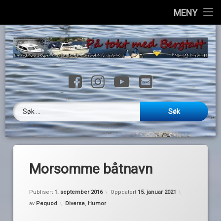
Hjem
MENY
H
Info
til
i
Havner
Facebook
Instagram
YouTube
E-post
Ressurser
Loggbok
Søk etter:
Videoer
Galleri
Morsomme båtnavn
Kontakt
Publisert
1. september 2016
Oppdatert
15. januar 2021
English
Kategorier:
av
Pequod
Diverse
,
Humor