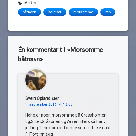
Merket
båtnavn
bergtatt
morsomme
ntb
Én kommentar til «
Morsomme
båtnavn
»
Svein Opland
sier:
1. september 2016, kl. 12:03
Hehe,er noen morsomme på Gressholmen
og,Slitet,Gråsonen og Arven.Ellers så har vi
jo Ting Tong som betyr noe som «steike gal»
:). Flott innlegg