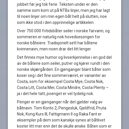
jobbet før jeg tok ferie. Teksten under er den
samme som kom ut på NTBs linjer, men jeg har lagt
til noen linjer om min egen båt helt på slutten, noe
som ikke stod i den opprinnelige artikkelen.
Over 750.000 fritidsbåter seiler i norske farvann, og
sommeren er naturlig nok hovedsesongen for
norske båteiere. Tradisjonelt sett har båtene
kvinnenavn, men noen drar det litt lenger.
Det finnes mye humor og livserkjennelse i en god del
av de båtene som seiler, putrer og kjører rundt i den
norske skjærgården. En gjenganger blant båter som
koser seg i det fine sommerværet, er varianter av
Costa, som for eksempel Costa Mye, Costa Nok,
Costa Litt, Costa Mer, Costa Mindre, Costa Plenty –
ja i det hele tatt, poenget er vel tydelig nok.
Penger er en gjenganger når det gjelder valg av
båtnavn. Tom Konto 2, Pengesluk, Gjeldfrid, Pruta
Nok, Kong Kurs III, Fattigmann II og Raka Fant er
eksempler på dem som kanskje synes at båtlivet
koster litt mer enn det de skulle ønske. Båten som er