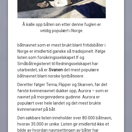
Å kalle opp båten sin etter denne fuglen er
veldig populært i Norge.
båtnavnet som er mest brukt blant fritidsbåter i
Norge er imidlertid ganske så tradisjonelt. Ifølge
listen som forsikringsselskapet If og
Småbåtregisteret til Redningsselskapet har
utarbeidet, så er
Svanen
det mest populære
båtnavnet blant norske lystbåteiere.
Deretter følger Terna, Flipper og Skarven, før det
første kvinnenavnet dukker opp, Aurora – som er
navnet på morgenrødens gudinne. Aurora er
populært over hele landet og det mest brukte
kvinnenavnet på båt.
Den søkbare listen inneholder over 80.000 båtnavn,
hvorav 35.000 er unike. Listen gir imidlertid ikke et
bilde av hvordan navnsettingen av båter har