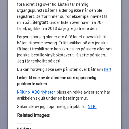
forandret seg over tid. Listen tar nemlig
utgangspunkt i båtens alder og ikke når den ble
registrert. Derfor finner du for eksempel navnet til
min båt,
Bergtatt
, under listen over navn fra 70-
tallet, og ikke fra 2013 da jeg registrerte den.
Forøvrig har jeg planer om å få laget navneskilt til
båten til neste sesong. Er litt usikker på om jeg skal
få laget treskilt som kan skrues inn på siden eller om
jeg skal bestille vinylbokstaver til å sette på siden.
Jeg får tenke litt på det!
Du kan forøvrig søke selv på listen over båtnavn
her!
Linker til noe av de stedene som opprinnelig
publiserte saken:
NRK.no
ABC Nyheter
pluss en rekke aviser som har
artikkelen skjult under en betalingsmur.
Saken skrev jeg opprinnelig på jobb for
NTB.
Related Images: