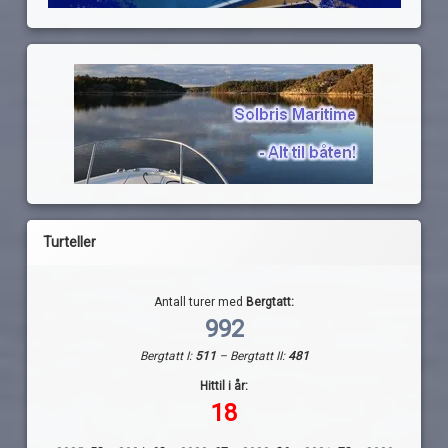
Turteller
Antall turer med
Bergtatt:
992
Bergtatt I:
511
– Bergtatt II:
481
Hittil i år:
18