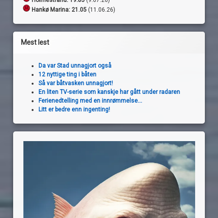
Holmestrand:
19.85
(9.07.26)
Hankø Marina: 21.05
(11.06.26)
Mest lest
Da var Stad unnagjort også
12 nyttige ting i båten
Så var båtvasken unnagjort!
En liten TV-serie som kanskje har gått under radaren
Ferienedtelling med en innrømmelse...
Litt er bedre enn ingenting!