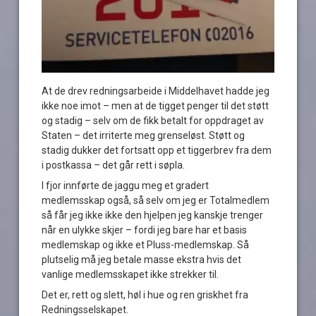
At de drev redningsarbeide i Middelhavet hadde jeg
ikke noe imot – men at de tigget penger til det støtt
og stadig – selv om de fikk betalt for oppdraget av
Staten – det irriterte meg grenseløst. Støtt og
stadig dukker det fortsatt opp et tiggerbrev fra dem
i postkassa – det går rett i søpla.
I fjor innførte de jaggu meg et gradert
medlemsskap også, så selv om jeg er Totalmedlem
så får jeg ikke ikke den hjelpen jeg kanskje trenger
når en ulykke skjer – fordi jeg bare har et basis
medlemskap og ikke et Pluss-medlemskap. Så
plutselig må jeg betale masse ekstra hvis det
vanlige medlemsskapet ikke strekker til.
Det er, rett og slett, høl i hue og ren griskhet fra
Redningsselskapet.