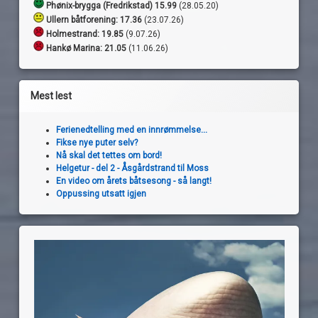
Phønix-brygga (Fredrikstad) 15.99
(28.05.20)
Ullern båtforening: 17.36
(23.07.26)
Holmestrand:
19.85
(9.07.26)
Hankø Marina: 21.05
(11.06.26)
Mest lest
Ferienedtelling med en innrømmelse...
Fikse nye puter selv?
Nå skal det tettes om bord!
Helgetur - del 2 - Åsgårdstrand til Moss
En video om årets båtsesong - så langt!
Oppussing utsatt igjen