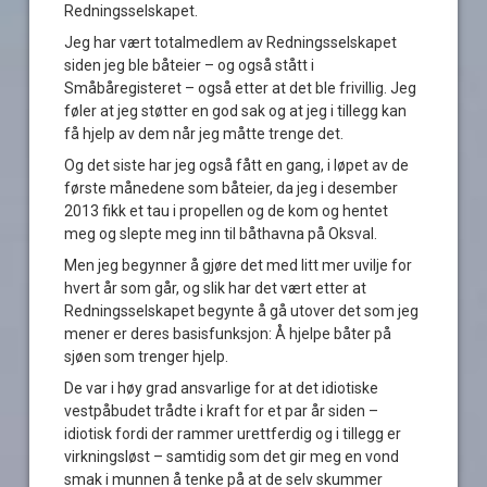
Redningsselskapet.
Jeg har vært totalmedlem av Redningsselskapet
siden jeg ble båteier – og også stått i
Småbåregisteret – også etter at det ble frivillig. Jeg
føler at jeg støtter en god sak og at jeg i tillegg kan
få hjelp av dem når jeg måtte trenge det.
Og det siste har jeg også fått en gang, i løpet av de
første månedene som båteier, da jeg i desember
2013 fikk et tau i propellen og de kom og hentet
meg og slepte meg inn til båthavna på Oksval.
Men jeg begynner å gjøre det med litt mer uvilje for
hvert år som går, og slik har det vært etter at
Redningsselskapet begynte å gå utover det som jeg
mener er deres basisfunksjon: Å hjelpe båter på
sjøen som trenger hjelp.
De var i høy grad ansvarlige for at det idiotiske
vestpåbudet trådte i kraft for et par år siden –
idiotisk fordi der rammer urettferdig og i tillegg er
virkningsløst – samtidig som det gir meg en vond
smak i munnen å tenke på at de selv skummer