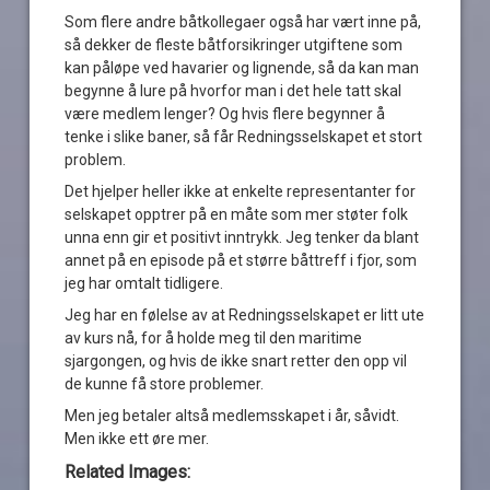
Som flere andre båtkollegaer også har vært inne på,
så dekker de fleste båtforsikringer utgiftene som
kan påløpe ved havarier og lignende, så da kan man
begynne å lure på hvorfor man i det hele tatt skal
være medlem lenger? Og hvis flere begynner å
tenke i slike baner, så får Redningsselskapet et stort
problem.
Det hjelper heller ikke at enkelte representanter for
selskapet opptrer på en måte som mer støter folk
unna enn gir et positivt inntrykk. Jeg tenker da blant
annet på en episode på et større båttreff i fjor, som
jeg har omtalt tidligere.
Jeg har en følelse av at Redningsselskapet er litt ute
av kurs nå, for å holde meg til den maritime
sjargongen, og hvis de ikke snart retter den opp vil
de kunne få store problemer.
Men jeg betaler altså medlemsskapet i år, såvidt.
Men ikke ett øre mer.
Related Images: