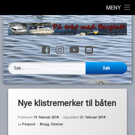
Hjem
MENY
H
Info
til
i
Havner
Facebook
Instagram
YouTube
E-post
Ressurser
Loggbok
Søk etter:
Videoer
Galleri
Nye klistremerker til båten
Kontakt
Publisert
19. februar 2018
Oppdatert
21. februar 2018
English
Kategorier:
av
Pequod
Blogg
,
Diverse