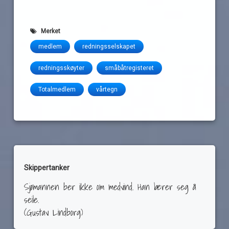
Merket
medlem
redningsselskapet
redningsskøyter
småbåtregisteret
Totalmedlem
vårtegn
Skippertanker
Sjømannen ber ikke om medvind. Han lærer seg å
seile.
(Gustav Lindborg)