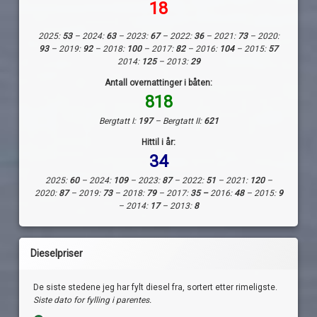
18
2025:
53
– 2024:
63
– 2023:
67
– 2022:
36
– 2021:
73
– 2020:
93
– 2019:
92
– 2018:
100
– 2017:
82
– 2016:
104
– 2015:
57
2014:
125
– 2013:
29
Antall overnattinger i båten:
818
Bergtatt I:
197
– Bergtatt II:
621
Hittil i år:
34
2025:
60
– 2024:
109
– 2023:
87
– 2022:
51
– 2021:
120
–
2020:
87
– 2019:
73
– 2018:
79
– 2017:
35 –
2016:
48
– 2015:
9
– 2014:
17
– 2013:
8
Dieselpriser
De siste stedene jeg har fylt diesel fra, sortert etter rimeligste.
Siste dato for fylling i parentes.