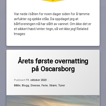
Var nede i båten for noen dager siden for å tømme
avfukter og sjekke ståa. Da oppdaget jeg at
båtforeningen nå har slått av vannet. Om ikke det er
et sikkert høst/vinter-tegn, så vet ikke jeg! Related
Images:
Merket
av
høst
Årets første overnatting
Pequod
høstferie
på Oscarsborg
oktober
oscarsborg
Oppdatert
7. oktober 2023
Publisert
11. oktober 2023
overnatting
Kategorier:
Båtliv
,
Blogg
,
Diverse
,
Ferie
,
Strøm
,
Turer
regn
sol