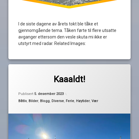
I de siste dagene av årets tokt ble tåke et
gjennomgående tema. Tåken førte til flere utsatte
avganger ettersom den vesle skuta mi ikke er
utstyrt med radar. Related Images:
Merket
av
båtferie
Kaaaldt!
Pequod
båtliv
Oppdatert
5. desember 2023
ferie
Publisert
5. desember 2023
høst
Kategorier:
Båtliv
,
Bilder
,
Blogg
,
Diverse
,
Ferie
,
Høytider
,
Vær
is
overnatting
planlegging
strömstad