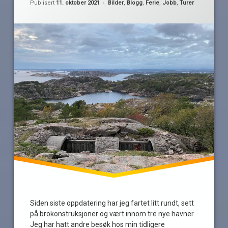
Kategorier:
Publisert
11. oktober 2021
Bilder
,
Blogg
,
Ferie
,
Jobb
,
Turer
landhugg
olavsund
strøm
Siden siste oppdatering har jeg fartet litt rundt, sett
på brokonstruksjoner og vært innom tre nye havner.
Jeg har hatt andre besøk hos min tidligere