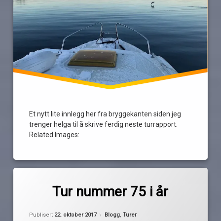
Et nytt lite innlegg her fra bryggekanten siden jeg
trenger helga til å skrive ferdig neste turrapport.
Related Images:
Merket
av
75
Tur nummer 75 i år
Pequod
turer
båtliv
Oppdatert
22. oktober 2017
Kategorier:
Publisert
22. oktober 2017
Blogg
,
Turer