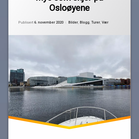
høst
Osloøyene
november
osloøyene
Oppdatert
6. november 2020
Kategorier:
Publisert
6. november 2020
Bilder
,
Blogg
,
Turer
,
Vær
tåke
turrapport