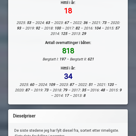
Hittil i år:
18
2025:
53
– 2024:
63
– 2023:
67
– 2022:
36
– 2021:
73
– 2020:
93
– 2019:
92
– 2018:
100
– 2017:
82
– 2016:
104
– 2015:
57
2014:
125
– 2013:
29
Antall overnattinger i båten:
818
Bergtatt I:
197
– Bergtatt II:
621
Hittil i år:
34
2025:
60
– 2024:
109
– 2023:
87
– 2022:
51
– 2021:
120
–
2020:
87
– 2019:
73
– 2018:
79
– 2017:
35 –
2016:
48
– 2015:
9
– 2014:
17
– 2013:
8
Dieselpriser
De siste stedene jeg har fylt diesel fra, sortert etter rimeligste.
Siste dato for fylling i parentes.