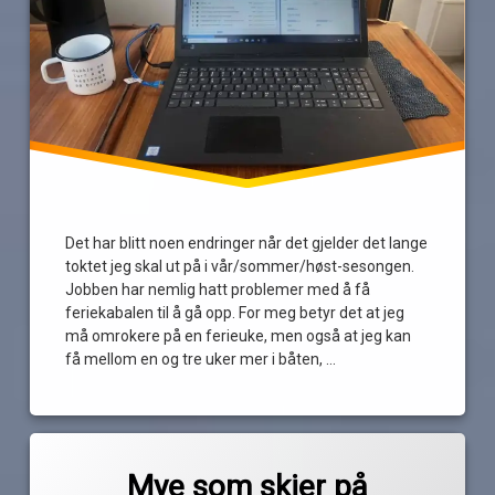
Det har blitt noen endringer når det gjelder det lange
toktet jeg skal ut på i vår/sommer/høst-sesongen.
Jobben har nemlig hatt problemer med å få
feriekabalen til å gå opp. For meg betyr det at jeg
må omrokere på en ferieuke, men også at jeg kan
få mellom en og tre uker mer i båten, …
Les
Merket
av
grått
Mye som skjer på
Pequod