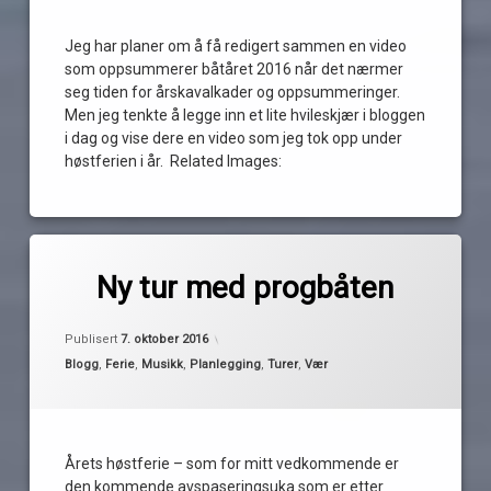
oktober
Jeg har planer om å få redigert sammen en video
som oppsummerer båtåret 2016 når det nærmer
seg tiden for årskavalkader og oppsummeringer.
Men jeg tenkte å legge inn et lite hvileskjær i bloggen
i dag og vise dere en video som jeg tok opp under
høstferien i år. Related Images:
Merket
av
Alchemy
Ny tur med progbåten
Pequod
arena
Oppdatert
9. oktober 2016
buckleys
Publisert
7. oktober 2016
caamora
Kategorier:
Blogg
,
Ferie
,
Musikk
,
Planlegging
,
Turer
,
Vær
caamora
norway
Clive
Nolan
Årets høstferie – som for mitt vedkommende er
den kommende avspaseringsuka som er etter
ferie