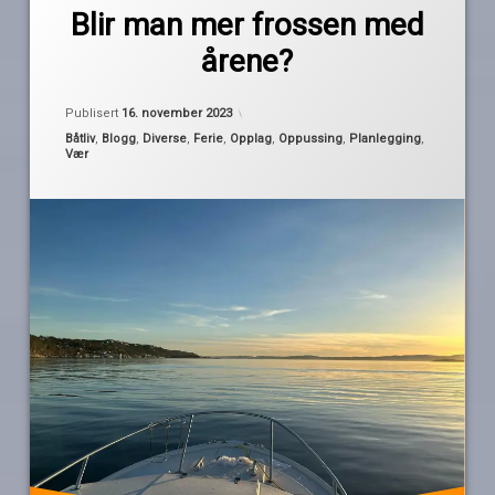
båtbruk
Blir man mer frossen med
Pequod
dødtid
årene?
frossen
gubbe
Oppdatert
16. november 2023
Publisert
16. november 2023
høst
Kategorier:
Båtliv
,
Blogg
,
Diverse
,
Ferie
,
Opplag
,
Oppussing
,
Planlegging
,
Vær
kalesjebåt
kuldegrader
lukket
båt