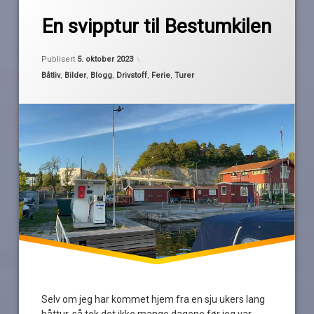
av
Bestumkilen
En svipptur til Bestumkilen
Pequod
dieselpris
Oppdatert
5. oktober 2023
drivstoff
Publisert
5. oktober 2023
høst
Kategorier:
Båtliv
,
Bilder
,
Blogg
,
Drivstoff
,
Ferie
,
Turer
hummerfiske
Oppegård
svipptur
ullern
båtforening
Selv om jeg har kommet hjem fra en sju ukers lang