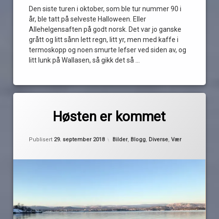
Den siste turen i oktober, som ble tur nummer 90 i
år, ble tatt på selveste Halloween. Eller
Allehelgensaften på godt norsk. Det var jo ganske
grått og litt sånn lett regn, litt yr, men med kaffe i
termoskopp og noen smurte lefser ved siden av, og
litt lunk på Wallasen, så gikk det så …
Les
Merket
av
båtliv
Høsten er kommet
Pequod
høst
Oppdatert
29. september 2018
opptak
Kategorier:
Publisert
29. september 2018
Bilder
,
Blogg
,
Diverse
,
Vær
temperatur
vinter