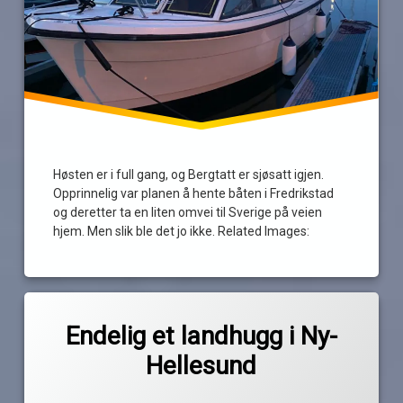
Høsten er i full gang, og Bergtatt er sjøsatt igjen.
Opprinnelig var planen å hente båten i Fredrikstad
og deretter ta en liten omvei til Sverige på veien
hjem. Men slik ble det jo ikke. Related Images:
Merket
av
båthygge
Endelig et landhugg i Ny-
Pequod
drivstoff
Hellesund
eigebrekk
høst
Oppdatert
11. oktober 2021