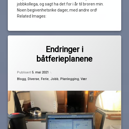
jobbkollega, og sagt ha det for i år til broren min.
Noen begivenhetsrike dager, med andre ord!
Related Images:
Merket
av
båtkontor
Endringer i
Pequod
endringer
båtferieplanene
ferie
feriekabal
Oppdatert
5. mai 2021
Publisert
5. mai 2021
ferieplanlegging
Kategorier:
Blogg
,
Diverse
,
Ferie
,
Jobb
,
Planlegging
,
Vær
gjemmekontor
hjemmekontor
høst