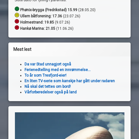
Phønix-brygga (Fredrikstad) 15.99
(28.05.20)
Ullern båtforening: 17.36
(23.07.26)
Holmestrand:
19.85
(9.07.26)
Hankø Marina: 21.05
(11.06.26)
Mest lest
Da var Stad unnagjort også
Ferienedtelling med en innrømmelse...
To år som Tresfjord-eier!
En liten TV-serie som kanskje har gått under radaren
Nå skal det tettes om bord!
Vårforberedelser også på land