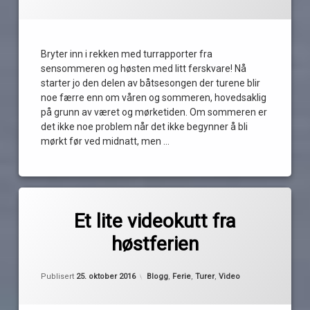
hele
året
høst
i
Bryter inn i rekken med turrapporter fra
år
sensommeren og høsten med litt ferskvare! Nå
tur
starter jo den delen av båtsesongen der turene blir
75
noe færre enn om våren og sommeren, hovedsaklig
i
på grunn av været og mørketiden. Om sommeren er
år
det ikke noe problem når det ikke begynner å bli
vinter
mørkt før ved midnatt, men …
Les
Merket
av
GoPro
Et lite videokutt fra
Pequod
Hamburgsund
høstferien
høst
høstferien
Oppdatert
24. oktober 2016
Kategorier:
Publisert
25. oktober 2016
Blogg
,
Ferie
,
Turer
,
Video
nidelv
24