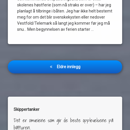
skolenes høstferie (som nå straks er over) – har jeg
horten
planlagt å tilbringe i båten. Jeg har ikke helt bestemt
høst
meg for om det blir svenskekysten eller nedover
konsert
Vestfold/Telemark så langt jeg kommer før jeg må
snu… Men begynnelsen av ferien starter …
langtur
Les
live
morten
clason
musikk
Innleggnavigasjon
mysen
Eldre innlegg
pendragon
planlegging
prog
Sætre
shadowland
Skippertanker
sverige
telemark
Det er omveiene som gir de beste opplevelsene på
The
båtturen.