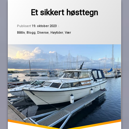
Merket
av
desember
Et sikkert høsttegn
Pequod
forberedelser
høst
Publisert
19. oktober 2023
jul
Kategorier:
Båtliv
,
Blogg
,
Diverse
,
Høytider
,
Vær
måkedritt
måker
stille
sesong
vann
vinter