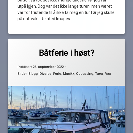
båttur, så tok det ikke mange dagene før jeg var
utpå igjen. Dog var det ikke lange turen, men været
var for fristende til å ikke ta meg en tur før jeg skulle
på nattvakt. Related Images:
Merket
av
avspasering
Båtferie i høst?
Pequod
Holmsbu
Oppdatert
25. september 2022
høst
Publisert
26. september 2022
høstferie
Kategorier:
Bilder
,
Blogg
,
Diverse
,
Ferie
,
Musikk
,
Oppussing
,
Turer
,
Vær
konsert
Monument
Alley