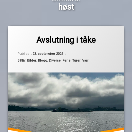
høst
Merket
av
ferieslutt
Avslutning i tåke
Pequod
høst
Oppdatert
23. september 2024
tåke
Publisert
23. september 2024
uthavn
Kategorier:
Båtliv
,
Bilder
,
Blogg
,
Diverse
,
Ferie
,
Turer
,
Vær
utsettelser