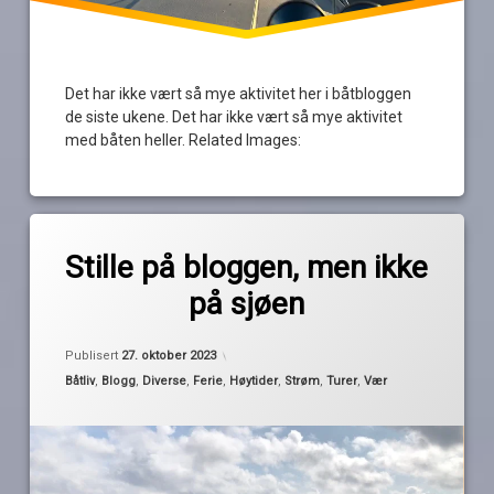
Det har ikke vært så mye aktivitet her i båtbloggen
de siste ukene. Det har ikke vært så mye aktivitet
med båten heller. Related Images:
Merket
av
Frankrike
Stille på bloggen, men ikke
Pequod
høst
på sjøen
juletur
nedbør
Publisert
27. oktober 2023
Nice
Kategorier:
Båtliv
,
Blogg
,
Diverse
,
Ferie
,
Høytider
,
Strøm
,
Turer
,
Vær
strömstad
sverige
turer
vind