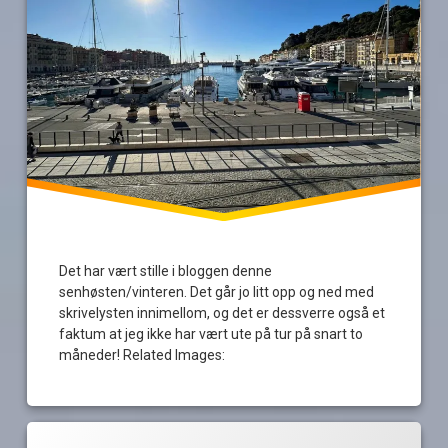
sverige
vær
vinter
Det har vært stille i bloggen denne
senhøsten/vinteren. Det går jo litt opp og ned med
skrivelysten innimellom, og det er dessverre også et
faktum at jeg ikke har vært ute på tur på snart to
måneder! Related Images:
Merket
av