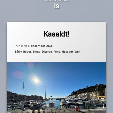
is
Merket
av
båtferie
Kaaaldt!
Pequod
båtliv
Oppdatert
5. desember 2023
ferie
Publisert
5. desember 2023
høst
Kategorier:
Båtliv
,
Bilder
,
Blogg
,
Diverse
,
Ferie
,
Høytider
,
Vær
is
overnatting
planlegging
strömstad
sverige
vær
vinter