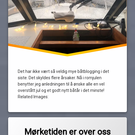
Det har ikke vært så veldig mye båtblogging i det
siste. Det skyldes flere årsaker. Nå i romjulen
benytter jeg anledningen til å ønske alle en vel
overstått jul og et godt nytt båtår i det minste!
Related Images:
Merket
3
frostvakt
kommentarer
Mørketiden er over oss
til