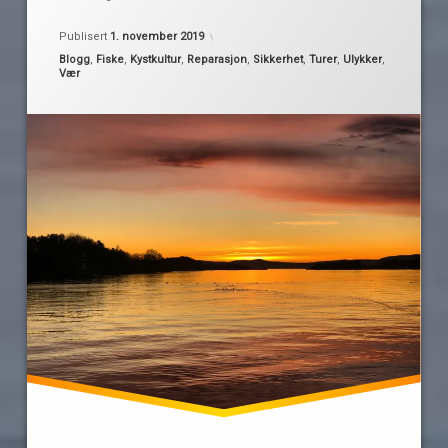
Mørketiden
frostvæske
av
Oppdatert
31. oktober 2019
er
Publisert
1. november 2019
Pequod
over
Kategorier:
Blogg
,
Fiske
,
Kystkultur
,
Reparasjon
,
Sikkerhet
,
Turer
,
Ulykker
,
hummersesongen
oss
Vær
is
mørkekjøring
snø
sommertid
varme
varmekolber
vintertid