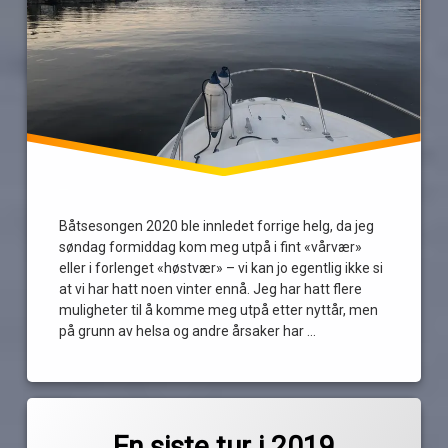
sykmelding
Båtsesongen 2020 ble innledet forrige helg, da jeg
søndag formiddag kom meg utpå i fint «vårvær»
eller i forlenget «høstvær» – vi kan jo egentlig ikke si
at vi har hatt noen vinter ennå. Jeg har hatt flere
muligheter til å komme meg utpå etter nyttår, men
på grunn av helsa og andre årsaker har …
Les
Merket
av
årets
En siste tur i 2019
Pequod