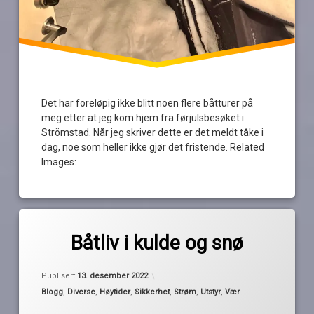
Det har foreløpig ikke blitt noen flere båtturer på
meg etter at jeg kom hjem fra førjulsbesøket i
Strömstad. Når jeg skriver dette er det meldt tåke i
dag, noe som heller ikke gjør det fristende. Related
Images:
Merket
2
avfukter
kommentarer
Båtliv i kulde og snø
til
Båtliv
frostvakter
av
i
Publisert
13. desember 2022
Pequod
kulde
Kategorier:
Blogg
,
Diverse
,
Høytider
,
Sikkerhet
,
Strøm
,
Utstyr
,
Vær
is
og
snø