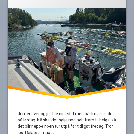
statistikk
Juni er over og juli ble innledet med båttur allerede
på lørdag. Nå skal det hølje ned helt fram til helga, så
det blir neppe noen tur utpå før tidligst fredag. Tror
jeg. Related Images: