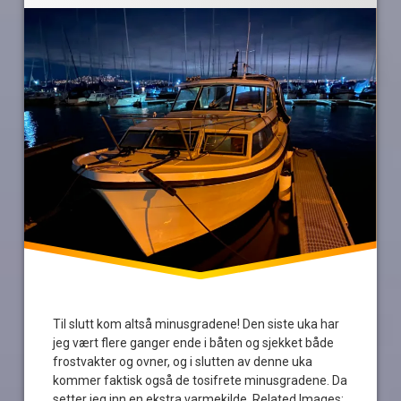
kulde
minisgradder
ovn
snø
varme
Til slutt kom altså minusgradene! Den siste uka har
jeg vært flere ganger ende i båten og sjekket både
frostvakter og ovner, og i slutten av denne uka
kommer faktisk også de tosifrete minusgradene. Da
setter jeg inn en ekstra varmekilde. Related Images: