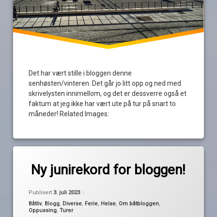
Det har vært stille i bloggen denne
senhøsten/vinteren. Det går jo litt opp og ned med
skrivelysten innimellom, og det er dessverre også et
faktum at jeg ikke har vært ute på tur på snart to
måneder! Related Images:
Merket
av
båttur
Ny junirekord for bloggen!
Pequod
is
Oppdatert
2. juli 2023
juni
Publisert
3. juli 2023
leserrekord
Kategorier:
Båtliv
,
Blogg
,
Diverse
,
Ferie
,
Helse
,
Om båtbloggen
,
Oppussing
,
Turer
rekord