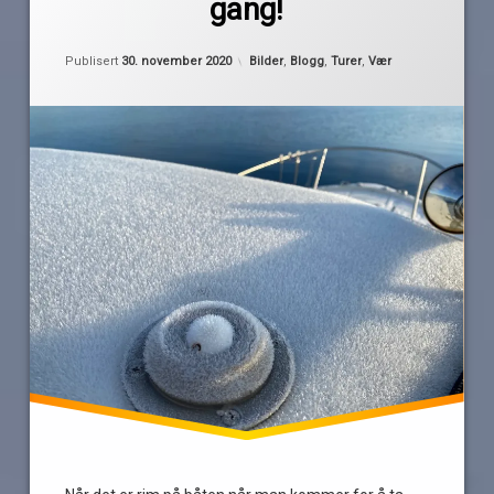
gang!
is
korona
Oppdatert
29. november 2020
Kategorier:
Publisert
30. november 2020
Bilder
,
Blogg
,
Turer
,
Vær
rim
vinter
We
Låve
Rock