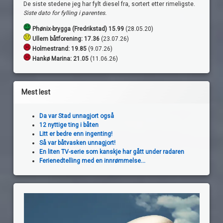
De siste stedene jeg har fylt diesel fra, sortert etter rimeligste.
Siste dato for fylling i parentes.
Phønix-brygga (Fredrikstad) 15.99
(28.05.20)
Ullern båtforening: 17.36
(23.07.26)
Holmestrand:
19.85
(9.07.26)
Hankø Marina: 21.05
(11.06.26)
Mest lest
Da var Stad unnagjort også
12 nyttige ting i båten
Litt er bedre enn ingenting!
Så var båtvasken unnagjort!
En liten TV-serie som kanskje har gått under radaren
Ferienedtelling med en innrømmelse...