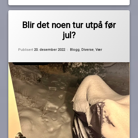
Merket
av
is
Blir det noen tur utpå før
Pequod
måking
jul?
snø
spade
Oppdatert
20. desember 2022
Kategorier:
Publisert
20. desember 2022
Blogg
,
Diverse
,
Vær
vinterbåtliv