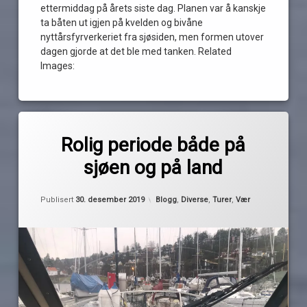
ettermiddag på årets siste dag. Planen var å kanskje
ta båten ut igjen på kvelden og bivåne
nyttårsfyrverkeriet fra sjøsiden, men formen utover
dagen gjorde at det ble med tanken. Related
Images:
Merket
av
båtår
Rolig periode både på
Pequod
godt
sjøen og på land
nytt
år
Oppdatert
30. desember 2019
is
Kategorier:
Publisert
30. desember 2019
Blogg
,
Diverse
,
Turer
,
Vær
nyttår
oppsummering
overnatting
romjul
Tur
vær