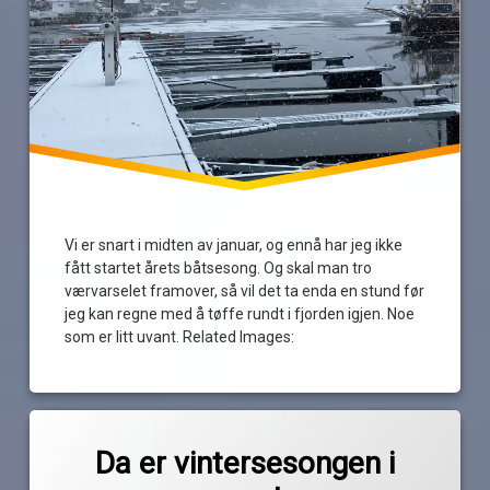
Vi er snart i midten av januar, og ennå har jeg ikke
fått startet årets båtsesong. Og skal man tro
værvarselet framover, så vil det ta enda en stund før
jeg kan regne med å tøffe rundt i fjorden igjen. Noe
som er litt uvant. Related Images:
Merket
av
diesel
Da er vintersesongen i
Pequod
frost