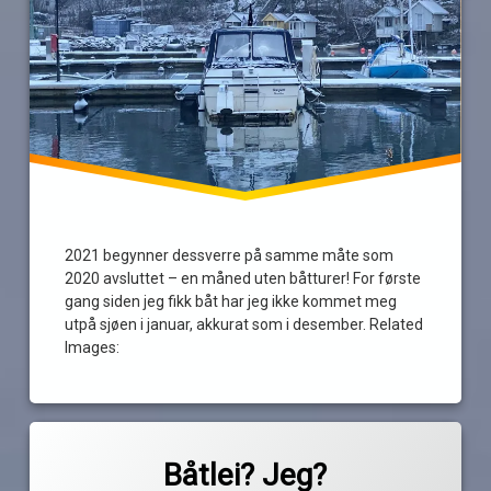
2021 begynner dessverre på samme måte som
2020 avsluttet – en måned uten båtturer! For første
gang siden jeg fikk båt har jeg ikke kommet meg
utpå sjøen i januar, akkurat som i desember. Related
Images:
Merket
av
båtlei
Båtlei? Jeg?
Pequod