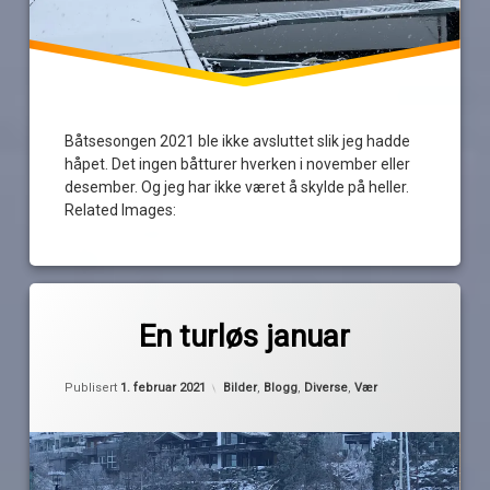
Båtsesongen 2021 ble ikke avsluttet slik jeg hadde
håpet. Det ingen båtturer hverken i november eller
desember. Og jeg har ikke været å skylde på heller.
Related Images:
Merket
av
båtsesongen
En turløs januar
Pequod
is
Oppdatert
1. februar 2021
januar
Kategorier:
Publisert
1. februar 2021
Bilder
,
Blogg
,
Diverse
,
Vær
kaldt
kuldegrader
vinter