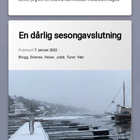
Merket
av
2021
En dårlig sesongavslutning
Pequod
avslutning
båtår
Publisert
7. januar 2022
is
Kategorier:
Blogg
,
Diverse
,
Helse
,
Jobb
,
Turer
,
Vær
jobb
mørketid
sykdom
turer
vær