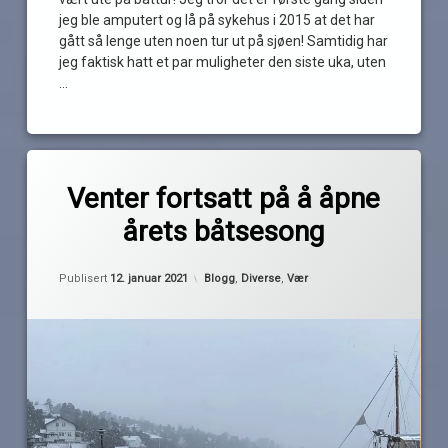
jeg ble amputert og lå på sykehus i 2015 at det har
gått så lenge uten noen tur ut på sjøen! Samtidig har
jeg faktisk hatt et par muligheter den siste uka, uten
…
Les
Merket
av
is
Venter fortsatt på å åpne
Pequod
kaldt
årets båtsesong
kulde
kuldegrader
Oppdatert
12. januar 2021
Kategorier:
Publisert
12. januar 2021
Blogg
,
Diverse
,
Vær
minusgrader
snø
vinter