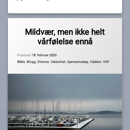
Merket
av
is
Mildvær, men ikke helt
Pequod
klistremerker
vårfølelse ennå
redningsselskapet
Telenor
Oppdatert
18. februar 2023
Publisert
18. februar 2023
Kystradio
Kategorier:
Båtliv
,
Blogg
,
Diverse
,
Sikkerhet
,
Sjømannskap
,
Ulykker
,
VHF
temperatur