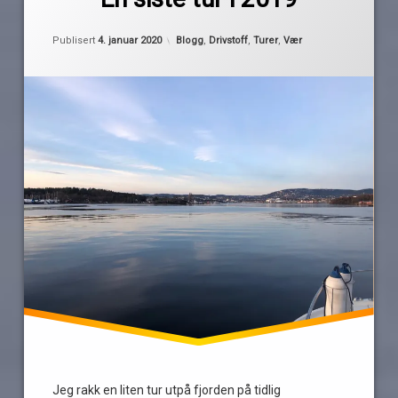
siste
tur
Kategorier:
Publisert
4. januar 2020
Blogg
,
Drivstoff
,
Turer
,
Vær
fyrverkeri
is
nyttårsaften
Jeg rakk en liten tur utpå fjorden på tidlig