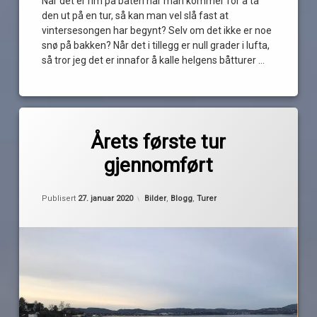
Når det er rim på båten når man kommer for å ta
den ut på en tur, så kan man vel slå fast at
vintersesongen har begynt? Selv om det ikke er noe
snø på bakken? Når det i tillegg er null grader i lufta,
så tror jeg det er innafor å kalle helgens båtturer …
Les
Merket
av
årets
Årets første tur
Pequod
første
gjennomført
tur
båtliv
Oppdatert
27. januar 2020
båtsesongen
Kategorier:
Publisert
27. januar 2020
Bilder
,
Blogg
,
Turer
2020
båttur
blå
resept
i
gang
is