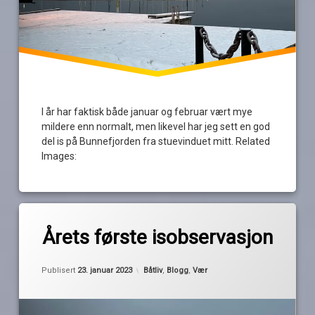
I år har faktisk både januar og februar vært mye
mildere enn normalt, men likevel har jeg sett en god
del is på Bunnefjorden fra stuevinduet mitt. Related
Images:
Merket
av
is
Årets første isobservasjon
Pequod
isflak
Oppdatert
23. januar 2023
klima
Kategorier:
Publisert
23. januar 2023
Båtliv
,
Blogg
,
Vær
snø
vinter