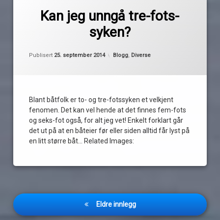
2
større
kommentarer
Kan jeg unngå tre-fots-
til
båt
syken?
Kan
av
jeg
sykdom
Pequod
unngå
Oppdatert
25. september 2014
tre-
Kategorier:
Publisert
25. september 2014
Blogg
,
Diverse
to-
fots-
fot
syken?
tre-
Blant båtfolk er to- og tre-fotssyken et velkjent
fot
fenomen. Det kan vel hende at det finnes fem-fots
og seks-fot også, for alt jeg vet! Enkelt forklart går
tre-
fots-
det ut på at en båteier før eller siden alltid får lyst på
syken
en litt større båt… Related Images:
virus
Innleggnavigasjon
Eldre innlegg