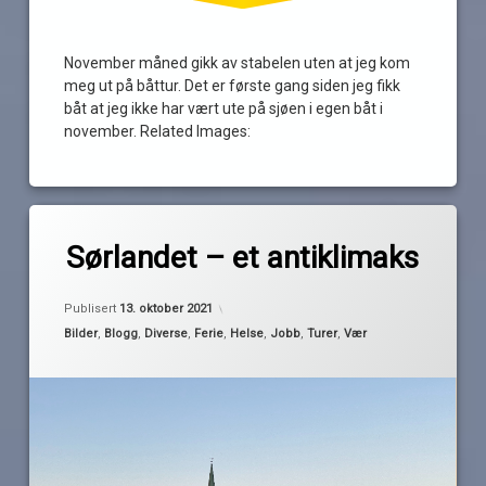
November måned gikk av stabelen uten at jeg kom
meg ut på båttur. Det er første gang siden jeg fikk
båt at jeg ikke har vært ute på sjøen i egen båt i
november. Related Images:
Merket
av
AFP
Sørlandet – et antiklimaks
Pequod
antibiotika
Oppdatert
13. oktober 2021
antiklimaks
Publisert
13. oktober 2021
bo
Kategorier:
Bilder
,
Blogg
,
Diverse
,
Ferie
,
Helse
,
Jobb
,
Turer
,
Vær
i
båt
jobb
korona
kulde
pensjonist