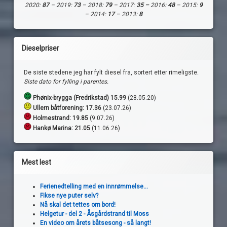
2020:
87
– 2019:
73
– 2018:
79
– 2017:
35 –
2016:
48
– 2015:
9
– 2014:
17
– 2013:
8
Dieselpriser
De siste stedene jeg har fylt diesel fra, sortert etter rimeligste.
Siste dato for fylling i parentes.
Phønix-brygga (Fredrikstad) 15.99
(28.05.20)
Ullern båtforening: 17.36
(23.07.26)
Holmestrand:
19.85
(9.07.26)
Hankø Marina: 21.05
(11.06.26)
Mest lest
Ferienedtelling med en innrømmelse...
Fikse nye puter selv?
Nå skal det tettes om bord!
Helgetur - del 2 - Åsgårdstrand til Moss
En video om årets båtsesong - så langt!