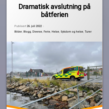
av
Ahus
Dramatisk avslutning på
Pequod
amputasjon
båtferien
båtferie
båtferien
Oppdatert
25. juli 2022
Publisert
26. juli 2022
2022
Kategorier:
Bilder
,
Blogg
,
Diverse
,
Ferie
,
Helse
,
Sykdom og helse
,
Turer
operasjon
syk
sykdom
sykehusmat
Trollhättan