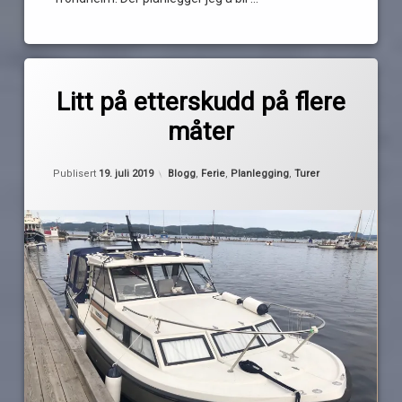
Les
Merket
av
antall
Litt på etterskudd på flere
Pequod
ferie
måter
logg
planer
Oppdatert
18. juli 2019
Kategorier:
Publisert
19. juli 2019
Blogg
,
Ferie
,
Planlegging
,
Turer
statistikk
sykdom
turer
vær