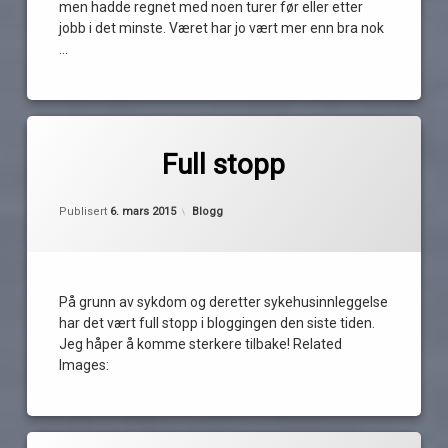
men hadde regnet med noen turer før eller etter
jobb i det minste. Været har jo vært mer enn bra nok
…
Les
Merket
2
blogging
kommentarer
Full stopp
til
Full
stopp
av
Oppdatert
6. mars 2015
stopp
Kategorier:
Publisert
6. mars 2015
Blogg
Pequod
sykdom
På grunn av sykdom og deretter sykehusinnleggelse
har det vært full stopp i bloggingen den siste tiden.
Jeg håper å komme sterkere tilbake! Related
Images:
Merket