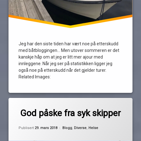
Jeg har den siste tiden har vært noe på etterskudd
med båtbloggingen… Men utover sommeren er det
kanskje håp om at jeg er litt mer ajour med
innleggene. Når jeg ser på statistikken ligger jeg
også noe på etterskudd når det gjelder turer.
Related Images:
Merket
av
båtpåske
God påske fra syk skipper
Pequod
påske
syk
Kategorier:
Publisert
29. mars 2018
Blogg
,
Diverse
,
Helse
skipper
sykdom