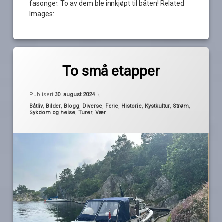
fasonger. To av dem ble innkjøpt til båten! Related
Images:
Merket
av
bredalsholmen
To små etapper
Pequod
fartøyvern
Oppdatert
30. august 2024
hamen
Publisert
30. august 2024
Hestmanden
Kategorier:
Båtliv
,
Bilder
,
Blogg
,
Diverse
,
Ferie
,
Historie
,
Kystkultur
,
Strøm
,
Sykdom og helse
,
Turer
,
Vær
lånt
plass
stokken
sykdom
uthavn
vind