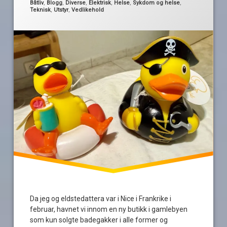
sikring
Kategorier:
Båtliv
,
Blogg
,
Diverse
,
Elektrisk
,
Helse
,
Sykdom og helse
,
Teknisk
,
Utstyr
,
Vedlikehold
sykdom
Da jeg og eldstedattera var i Nice i Frankrike i
februar, havnet vi innom en ny butikk i gamlebyen
som kun solgte badegakker i alle former og