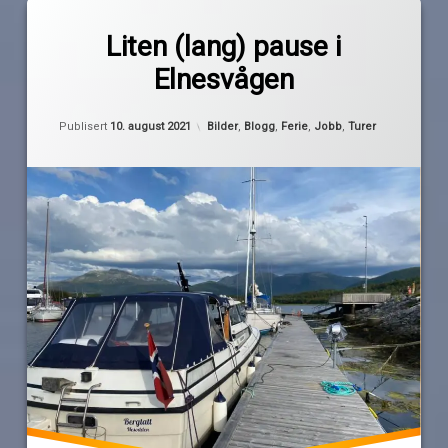
Merket
1
besøk
kommentar
Liten (lang) pause i
til
Elnesvågen
Liten
Elnesvågen
av
(lang)
Pequod
pause
Oppdatert
10. august 2021
Frænfjorden
i
Kategorier:
Publisert
10. august 2021
Bilder
,
Blogg
,
Ferie
,
Jobb
,
Turer
Elnesvågen
gjestehavner
Hustadvika
molde
pause
sår
sykdom
tankespinn