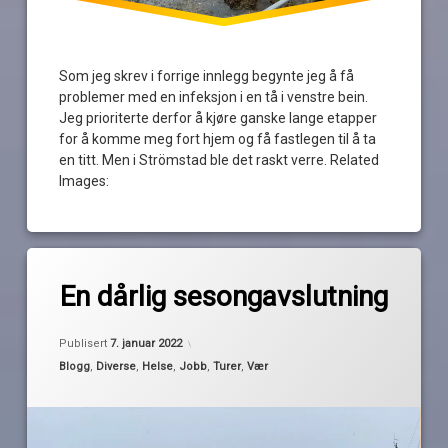
Som jeg skrev i forrige innlegg begynte jeg å få
problemer med en infeksjon i en tå i venstre bein.
Jeg prioriterte derfor å kjøre ganske lange etapper
for å komme meg fort hjem og få fastlegen til å ta
en titt. Men i Strömstad ble det raskt verre. Related
Images:
Merket
av
2021
En dårlig sesongavslutning
Pequod
avslutning
båtår
Publisert
7. januar 2022
is
Kategorier:
Blogg
,
Diverse
,
Helse
,
Jobb
,
Turer
,
Vær
jobb
mørketid
sykdom