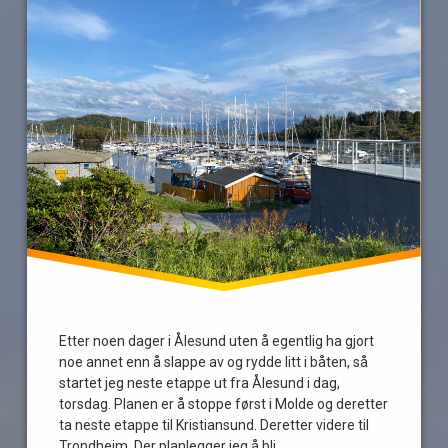
sykdom
tå
trondheim
Warholm
Etter noen dager i Ålesund uten å egentlig ha gjort
noe annet enn å slappe av og rydde litt i båten, så
startet jeg neste etappe ut fra Ålesund i dag,
torsdag. Planen er å stoppe først i Molde og deretter
ta neste etappe til Kristiansund. Deretter videre til
Trondheim. Der planlegger jeg å bli …