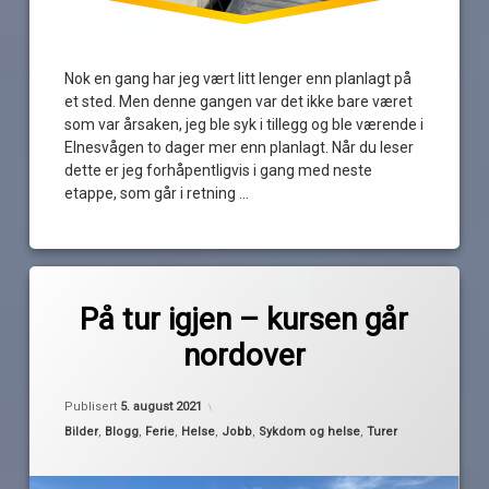
vær
Nok en gang har jeg vært litt lenger enn planlagt på
et sted. Men denne gangen var det ikke bare været
som var årsaken, jeg ble syk i tillegg og ble værende i
Elnesvågen to dager mer enn planlagt. Når du leser
dette er jeg forhåpentligvis i gang med neste
etappe, som går i retning …
Les
Merket
av
ålesund
På tur igjen – kursen går
Pequod
ferie
nordover
kristiansund
molde
Oppdatert
5. august 2021
Publisert
5. august 2021
neste
Kategorier:
Bilder
,
Blogg
,
Ferie
,
Helse
,
Jobb
,
Sykdom og helse
,
Turer
etappe
OL