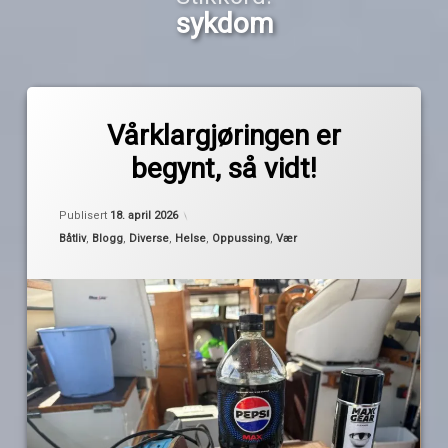
sykdom
Merket
av
båtprat
Vårklargjøringen er
Pequod
oppussing
begynt, så vidt!
rydding
sesongstart
Publisert
18. april 2026
sykdom
Kategorier:
Båtliv
,
Blogg
,
Diverse
,
Helse
,
Oppussing
,
Vær
vår