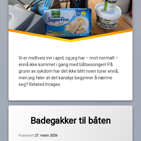
Vi er midtveis inn i april, og jeg har – mot normalt –
ennå ikke kommet i gang med båtsesongen! På
grunn av sykdom har det ikke blitt noen turer ennå,
men jeg føler at det kanskje begynner å nærme
seg? Related Images:
Merket
av
båtsesongen
Badegakker til båten
Pequod
pærer
Oppdatert
26. mars 2026
reservedeler
Publisert
27. mars 2026