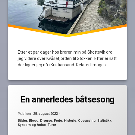
Etter et par dager hos broren min på Skottevik dro
jeg videre over Kvåsefjorden til Stokken. Etter ei natt
der ligger jeg nå i Kristiansand. Related Images:
Merket
av
amputasjon
En annerledes båtsesong
Pequod
annerledes
Oppdatert
25. august 2022
båtsesong
Publisert
25. august 2022
dugnad
Kategorier:
Bilder
,
Blogg
,
Diverse
,
Ferie
,
Historie
,
Oppussing
,
Statistikk
,
Sykdom og helse
,
Turer
statistikk