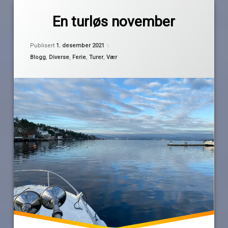
Merket
av
antall
En turløs november
Pequod
turer
jobb
Oppdatert
1. desember 2021
Publisert
1. desember 2021
november
Kategorier:
Blogg
,
Diverse
,
Ferie
,
Turer
,
Vær
sykdom
turløs
vær