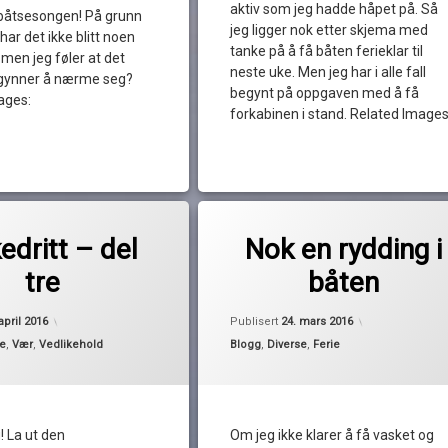
aktiv som jeg hadde håpet på. Så
båtsesongen! På grunn
jeg ligger nok etter skjema med
ar det ikke blitt noen
tanke på å få båten ferieklar til
 men jeg føler at det
neste uke. Men jeg har i alle fall
gynner å nærme seg?
begynt på oppgaven med å få
ages:
forkabinen i stand. Related Images
Merket
til Måkedritt – del tre
entarer
av
hyller
dritt – del
Nok en rydding i
Pequod
kabin
tre
båten
rot
rydding
Oppdatert
18. april 2016
Oppdatert
23. 
april 2016
Publisert
24. mars 2016
Kategorier:
se
,
Vær
,
Vedlikehold
Blogg
,
Diverse
,
Ferie
 La ut den
Om jeg ikke klarer å få vasket og