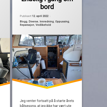
påske
bord
rydding
sjøklar
Publisert
12. april 2022
vår
Kategorier:
Blogg
,
Diverse
,
Innredning
,
Oppussing
,
Reparasjon
,
Vedlikehold
vårrengjøring
vask
Jeg venter fortsatt på å starte årets
båtsesong, at jeg ikke har vært ute