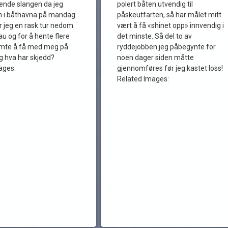
tende slangen da jeg
polert båten utvendig til
en i båthavna på mandag.
påskeutfarten, så har målet mitt
r jeg en rask tur nedom
vært å få «shinet opp» innvendig i
au og for å hente flere
det minste. Så del to av
lemte å få med meg på
ryddejobben jeg påbegynte for
 hva har skjedd?
noen dager siden måtte
ages:
gjennomføres før jeg kastet loss!
Related Images: