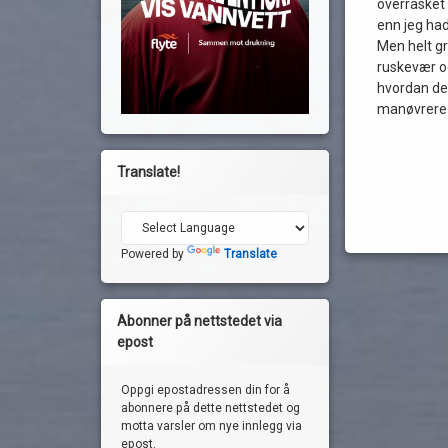
overrasket 
enn jeg ha
Men helt gre
ruskevær og
hvordan det
manøvrere i
Les
Translate!
Powered by
Translate
Abonner på nettstedet via
epost
Oppgi epostadressen din for å
abonnere på dette nettstedet og
motta varsler om nye innlegg via
epost.