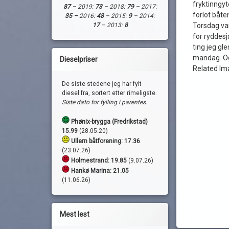
fryktinngy
87
– 2019:
73
– 2018:
79
– 2017:
forlot båt
35 –
2016:
48
– 2015:
9
– 2014:
slange
17
– 2013:
8
Torsdag va
for ryddesj
støvsuger
ting jeg g
mandag. Og
Dieselpriser
Related Im
De siste stedene jeg har fylt
diesel fra, sortert etter rimeligste.
Siste dato for fylling i parentes.
Phønix-brygga (Fredrikstad)
15.99
(28.05.20)
Ullern båtforening: 17.36
(23.07.26)
Holmestrand:
19.85
(9.07.26)
Hankø Marina: 21.05
(11.06.26)
Mest lest