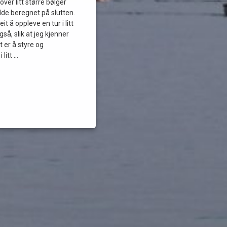
over litt større bølger
dde beregnet på slutten.
it å oppleve en tur i litt
så, slik at jeg kjenner
 er å styre og
 litt …