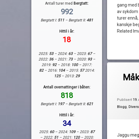
Antall turer med
Bergtatt:
gang med 
992
av sykdom h
turer ennå,
Bergtatt I:
511
– Bergtatt II:
481
kanskje be
Related Im
Hittil i år:
18
2025:
53
– 2024:
63
– 2023:
67
–
2022:
36
– 2021:
73
– 2020:
93
–
2019:
92
– 2018:
100
– 2017:
Merket
2 komm
82
– 2016:
104
– 2015:
57
2014:
balanse
Måke
125
– 2013:
29
av
måkedritt
Antall overnattinger i båten:
Pequod
818
måker
Publisert
19. 
Bergtatt I:
197
– Bergtatt II:
621
Kategorier:
Blogg
,
Diver
regnbue
Hittil i år:
34
rydding
2025:
60
– 2024:
109
– 2023:
87
Jaggu meg!
skremme
– 2022:
51
– 2021:
120
– 2020: