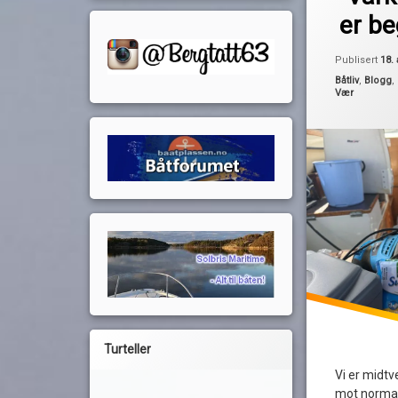
oppussing
er be
rydding
sesongstart
Publisert
18. 
sykdom
Kategorier:
Båtliv
,
Blogg
,
Vær
vår
Turteller
Vi er midtve
mot normal