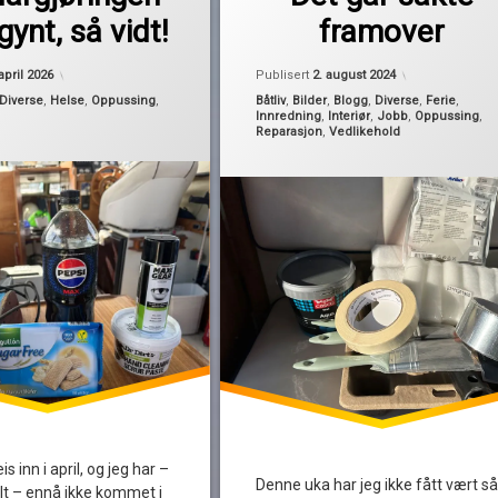
isolasjon
gynt, så vidt!
framover
liming
oppussing
april 2026
Publisert
2. august 2024
rydding
Kategorier:
Diverse
,
Helse
,
Oppussing
,
Båtliv
,
Bilder
,
Blogg
,
Diverse
,
Ferie
,
Innredning
,
Interiør
,
Jobb
,
Oppussing
,
skrogtrekk
Reparasjon
,
Vedlikehold
treverk
vasking
is inn i april, og jeg har –
Denne uka har jeg ikke fått vært så
t – ennå ikke kommet i