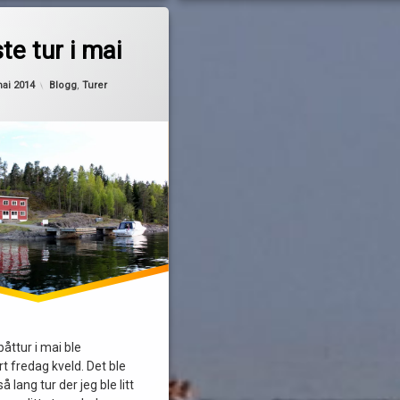
te tur i mai
Oppdatert
20. mai 2014
Kategorier:
mai 2014
Blogg
,
Turer
båttur i mai ble
 fredag kveld. Det ble
 lang tur der jeg ble litt