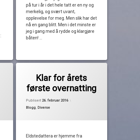
på tur i år i det hele tatt er en ny og
merkelig, og svært uvant,
opplevelse for meg. Men slik har det
nå en gang blitt. Men i det minste er
jeg i gang med å rydde og klargjøre
:
båten! …
Les
Merket
av
jentefest
Klar for årets
Pequod
overnatting
første overnatting
rydding
mars 2016
Oppdatert
26. februar 2016
Publisert
26. februar 2016
Kategorier:
Blogg
,
Diverse
Eldstedattera er hjemme fra