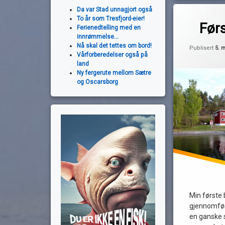
Merket
Da var Stad unnagjort også
av
To år som Tresfjord-eier!
bølger
Førs
Ferienedtelling med en
Pequod
nordre langøra
innrømmelse...
Nå skal det tettes om bord!
rydding
Publisert
5. 
Vårforberedelser også på
land
Ny fergerute mellom Sætre
og Oscarsborg
Min første 
gjennomført
en ganske så