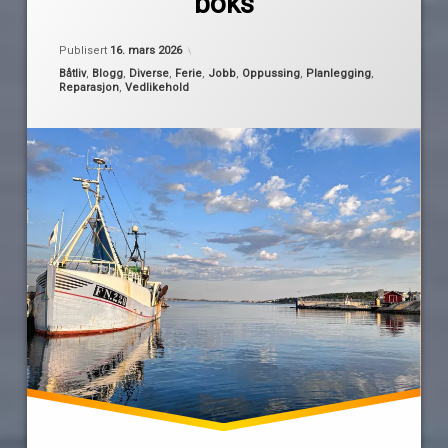
boks
hovedbåtferie
Oppdatert
15. mars 2026
Publisert
16. mars 2026
Kategorier:
Båtliv
,
Blogg
,
Diverse
,
Ferie
,
Jobb
,
Oppussing
,
Planlegging
,
Reparasjon
,
Vedlikehold