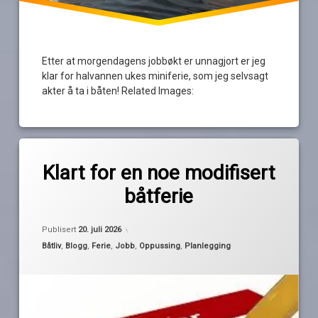
Etter at morgendagens jobbøkt er unnagjort er jeg
klar for halvannen ukes miniferie, som jeg selvsagt
akter å ta i båten! Related Images:
Merket
av
fint
Klart for en noe modifisert
Pequod
vær
båtferie
håpefull
hovedbåtferie
Oppdatert
18. juli 2026
Publisert
20. juli 2026
Rogaland
Kategorier:
Båtliv
,
Blogg
,
Ferie
,
Jobb
,
Oppussing
,
Planlegging
Sørlandet
vær