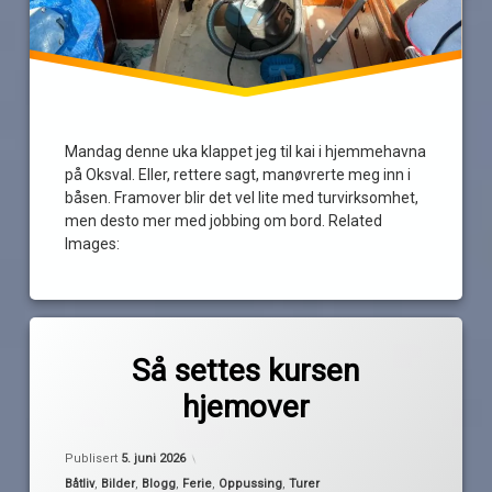
Mandag denne uka klappet jeg til kai i hjemmehavna
på Oksval. Eller, rettere sagt, manøvrerte meg inn i
båsen. Framover blir det vel lite med turvirksomhet,
men desto mer med jobbing om bord. Related
Images:
Merket
av
fredrikstad
Så settes kursen
Pequod
koster
hjemover
Kyrkosund
strömstad
Oppdatert
5. juni 2026
Publisert
5. juni 2026
sverige
Kategorier:
Båtliv
,
Bilder
,
Blogg
,
Ferie
,
Oppussing
,
Turer