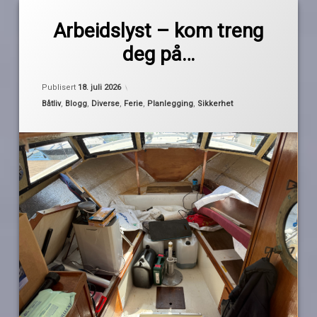
Merket
av
ferieplanlegging
Arbeidslyst – kom treng
Pequod
havnevakt
deg på…
patroner
redningsvester
Oppdatert
18. juli 2026
Publisert
18. juli 2026
utløsere
Kategorier:
Båtliv
,
Blogg
,
Diverse
,
Ferie
,
Planlegging
,
Sikkerhet