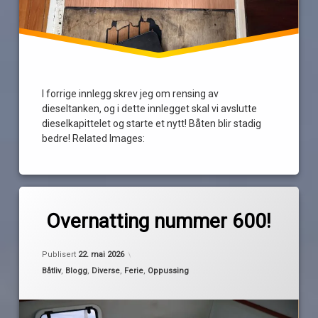
reodor
felgen
tankrens
I forrige innlegg skrev jeg om rensing av
underspylingsrør
dieseltanken, og i dette innlegget skal vi avslutte
dieselkapittelet og starte et nytt! Båten blir stadig
bedre! Related Images:
Merket
av
600
Overnatting nummer 600!
Pequod
overnttinger
rundt
Publisert
22. mai 2026
tall
Kategorier:
Båtliv
,
Blogg
,
Diverse
,
Ferie
,
Oppussing