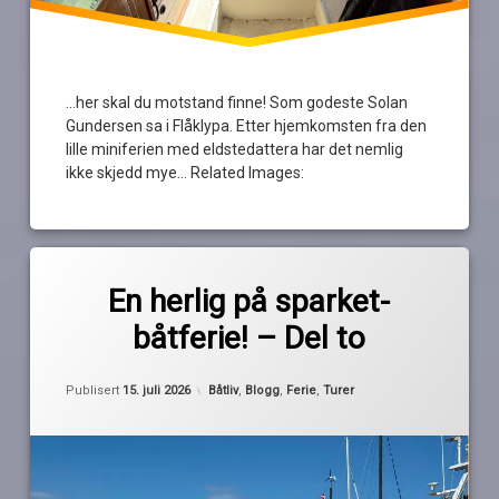
…her skal du motstand finne! Som godeste Solan
Gundersen sa i Flåklypa. Etter hjemkomsten fra den
lille miniferien med eldstedattera har det nemlig
ikke skjedd mye… Related Images:
Merket
av
båttur
En herlig på sparket-
Pequod
ferietur
båtferie! – Del to
gylteholmen
holmestrand
Oppdatert
12. juli 2026
Kategorier:
Publisert
15. juli 2026
Båtliv
,
Blogg
,
Ferie
,
Turer
tofte