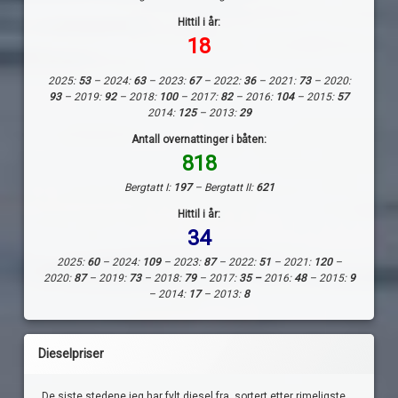
Hittil i år:
18
2025:
53
– 2024:
63
– 2023:
67
– 2022:
36
– 2021:
73
– 2020:
93
– 2019:
92
– 2018:
100
– 2017:
82
– 2016:
104
– 2015:
57
2014:
125
– 2013:
29
Antall overnattinger i båten:
818
Bergtatt I:
197
– Bergtatt II:
621
Hittil i år:
34
2025:
60
– 2024:
109
– 2023:
87
– 2022:
51
– 2021:
120
–
2020:
87
– 2019:
73
– 2018:
79
– 2017:
35 –
2016:
48
– 2015:
9
– 2014:
17
– 2013:
8
Dieselpriser
De siste stedene jeg har fylt diesel fra, sortert etter rimeligste.