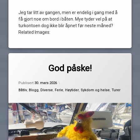
Jeg tar litt av gangen, men er endelig i gang med å
få gjort noe om bord i båten. Mye tyder vel på at
turkontoen dog ikke blir åpnet før neste måned?
Related Images:
Merket
1
båtpåske
kommentar
God påske!
til
God
god
av
Oppdatert
30. mars 2026
påske!
Publisert
30. mars 2026
påske
Pequod
Kategorier:
Båtliv
,
Blogg
,
Diverse
,
Ferie
,
Høytider
,
Sykdom og helse
,
Turer
påske
påsketur