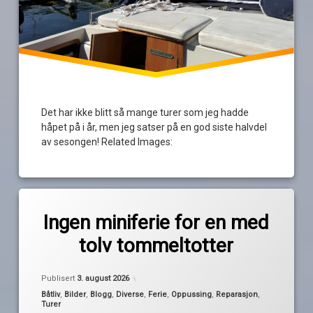
Det har ikke blitt så mange turer som jeg hadde
håpet på i år, men jeg satser på en god siste halvdel
av sesongen! Related Images:
Merket
Legg
oppussing
igjen
Ingen miniferie for en med
en
tolv tommeltotter
kommentar
praktisk
til
anlagt
Ingen
Oppdatert
3. august 2026
av
miniferie
Publisert
3. august 2026
Pequod
reparasjon
for
Kategorier:
Båtliv
,
Bilder
,
Blogg
,
Diverse
,
Ferie
,
Oppussing
,
Reparasjon
,
en
Turer