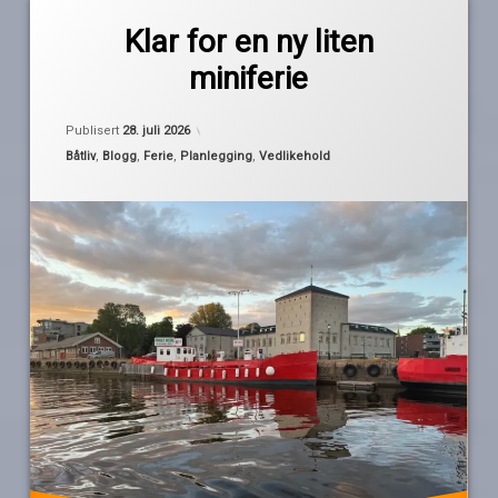
Legg
bunnsmøring
igjen
Klar for en ny liten
en
miniferie
kommentar
ferieklar
til
Klar
Oppdatert
28. juli 2026
av
fridager
for
Publisert
28. juli 2026
Pequod
en
Kategorier:
Båtliv
,
Blogg
,
Ferie
,
Planlegging
,
Vedlikehold
ny
oppussing
liten
miniferie