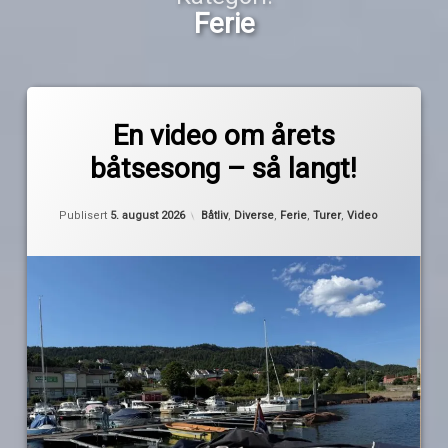
Ferie
Merket
Legg
2026
igjen
En video om årets
en
båtsesong – så langt!
kommentar
ferie
til
En
Oppdatert
4. august 2026
av
oppsummering
video
Kategorier:
Publisert
5. august 2026
Båtliv
,
Diverse
,
Ferie
,
Turer
,
Video
Pequod
om
årets
sålangt
båtsesong
–
sesongen
så
langt!
video