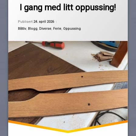
av
båtvår
I gang med litt oppussing!
Pequod
lakking
Oppdatert
23. april 2026
oljing
Publisert
24. april 2026
oppussing
Kategorier:
Båtliv
,
Blogg
,
Diverse
,
Ferie
,
Oppussing
pussing
sliping
trearbeid
vår