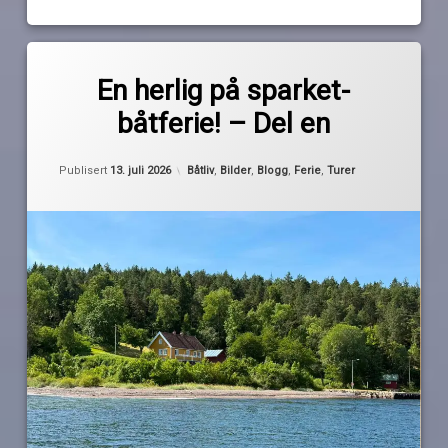
Merket
av
båttur
En herlig på sparket-
Pequod
Bergholmen
båtferie! – Del en
ferietur
horten
Oppdatert
12. juli 2026
Kategorier:
Publisert
13. juli 2026
Båtliv
,
Bilder
,
Blogg
,
Ferie
,
Turer
Oslofjorden