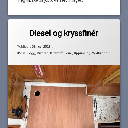
meg tilbake på jobb. Related Images:
Merket
1
dieseltank
kommentar
Diesel og kryssfinér
til
Diesel
dørk
av
Oppdatert
23. mai 2026
og
Publisert
25. mai 2026
Pequod
kryssfinér
Kategorier:
Båtliv
,
Blogg
,
Diverse
,
Drivstoff
,
Ferie
,
Oppussing
,
Vedlikehold
dørkluker
dørkplatetr
høytrykksspyler
kryssfiner
Maxbo
ny
rens