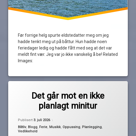
Før forrige helg spurte eldstedatter meg om jeg
hadde tenkt meg ut på båttur. Hun hadde noen
feriedager ledig og hadde fått med seg at det var
meldt fint vær. Jeg var jo ikke vanskelig å be! Related
Images:
Merket
av
båttur
Det går mot en ikke
Pequod
fellesferie
planlagt minitur
København
musikk
Oppdatert
2. juli 2026
Publisert
3. juli 2026
Oslofjorden
Kategorier:
Båtliv
,
Blogg
,
Ferie
,
Musikk
,
Oppussing
,
Planlegging
,
Vedlikehold
overnatting