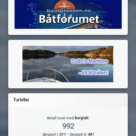
Turteller
Antall turer med
Bergtatt:
992
Bergtatt I:
511
– Bergtatt II:
481