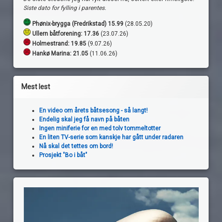
Siste dato for fylling i parentes.
Phønix-brygga (Fredrikstad) 15.99
(28.05.20)
Ullern båtforening: 17.36
(23.07.26)
Holmestrand:
19.85
(9.07.26)
Hankø Marina: 21.05
(11.06.26)
Mest lest
En video om årets båtsesong - så langt!
Endelig skal jeg få navn på båten
Ingen miniferie for en med tolv tommeltotter
En liten TV-serie som kanskje har gått under radaren
Nå skal det tettes om bord!
Prosjekt "Bo i båt"