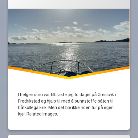
med
tolv
tolv
tommeltotter
tommeltotter
vedlikehold
I helgen som var tilbrakte jeg to dager på Gressvik i
Fredrikstad og hjalp til med å bunnstoffe båten til
båtkollega Erik. Men det ble ikke noen tur på egen
kjøl. Related Images:
Merket