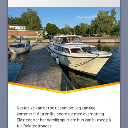
rock
sunniva
TheWarning
tog
togtur
Vy
Neste uke kan det se ut som om jeg kanskje
kommer til å ta en litt lengre tur med overnatting.
Eldstedatter har nemlig spurt om hun kan bli med på
tur. Related Images: