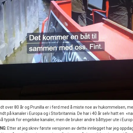
dt over 80 år og Prunilla er i ferd med å miste noe av hukommelsen, men
t på kanaler i Europa og i Storbritannia. De har i 40 år selv hatt en «nar
å typisk for engelske kanaler, men de bruker andre båttyper ute i Europ
NG:
Etter at jeg skrev første versjonen av dette innlegget har jeg oppdag