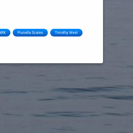
NRK
Prunella Scales
Timothy West