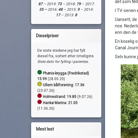
det som NRK 
87
– 2019:
73
– 2018:
79
– 2017:
35 –
2016:
48
– 2015:
9
– 2014:
I TV-serien 
17
– 2013:
8
Uansett, de 
noe. Nederla
enn den de 
Dieselpriser
En koselig 
Canal Journ
De siste stedene jeg har fylt
diesel fra, sortert etter rimeligste.
Selv kunne j
Siste dato for fylling i parentes.
Phønix-brygga (Fredrikstad)
15.99
(28.05.20)
Ullern båtforening: 17.36
(23.07.26)
Holmestrand:
19.85
(9.07.26)
Hankø Marina: 21.05
(11.06.26)
Mest lest