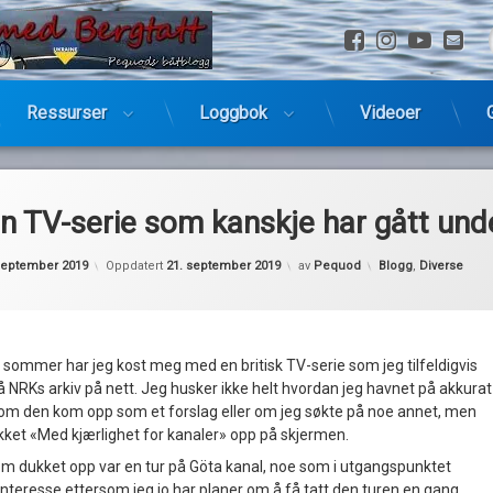
Facebook
Instagra
YouTu
E-
Ressurser
Loggbok
Videoer
en TV-serie som kanskje har gått und
Kategorier:
september 2019
Oppdatert
21. september 2019
av
Pequod
Blogg
,
Diverse
 i sommer har jeg kost meg med en britisk TV-serie som jeg tilfeldigvis
 NRKs arkiv på nett. Jeg husker ikke helt hvordan jeg havnet på akkurat
 om den kom opp som et forslag eller om jeg søkte på noe annet, men
ukket «Med kjærlighet for kanaler» opp på skjermen.
m dukket opp var en tur på Göta kanal, noe som i utgangspunktet
nteresse ettersom jeg jo har planer om å få tatt den turen en gang.