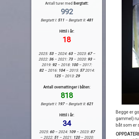
Antall turer med
Bergtatt:
992
Bergtatt I:
511
– Bergtatt II:
481
Hittil i år:
18
2025:
53
– 2024:
63
– 2023:
67
–
2022:
36
– 2021:
73
– 2020:
93
–
2019:
92
– 2018:
100
– 2017:
82
– 2016:
104
– 2015:
57
2014:
125
– 2013:
29
Antall overnattinger i båten:
818
Bergtatt I:
197
– Bergtatt II:
621
Begge er go
Hittil i år:
gammel) rund
34
båt som er s
2025:
60
– 2024:
109
– 2023:
87
OPPDATERI
– 2022:
51
– 2021:
120
– 2020: