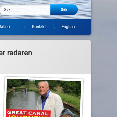
Søk etter:
m
be
post
Galleri
Kontakt
English
Hopp
til
innhold
er radaren