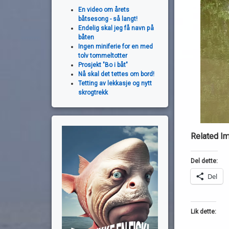
En video om årets
båtsesong - så langt!
Endelig skal jeg få navn på
båten
Ingen miniferie for en med
tolv tommeltotter
Prosjekt "Bo i båt"
Nå skal det tettes om bord!
Tetting av lekkasje og nytt
skrogtrekk
Related I
Del dette:
Del
Lik dette: