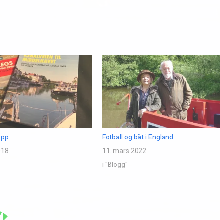
opp
Fotball og båt i England
018
11. mars 2022
i "Blogg"