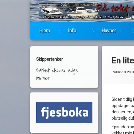
Hjem
Info
Havner
En lit
Skippertanker
Båtlivet skaper evige
Publisert
20. 
minner
Siden tidlig
oppdaget på
den serien,
plutselig d
Episoden so
vekket min i