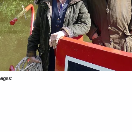
mages: