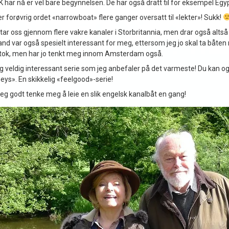
har nå er vel bare begynnelsen. De har også dratt til for eksempel Egypt 
er forøvrig ordet «narrowboat» flere ganger oversatt til «lekter»! Sukk!
tar oss gjennom flere vakre kanaler i Storbritannia, men drar også altså 
nd var også spesielt interessant for meg, ettersom jeg jo skal ta båten m
tok, men har jo tenkt meg innom Amsterdam også.
og veldig interessant serie som jeg anbefaler på det varmeste! Du kan o
eys». En skikkelig «feelgood»-serie!
eg godt tenke meg å leie en slik engelsk kanalbåt en gang!