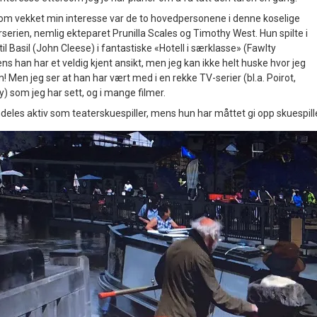
om vekket min interesse var de to hovedpersonene i denne koselige
erien, nemlig ekteparet Prunilla Scales og Timothy West. Hun spilte i
 til Basil (John Cleese) i fantastiske «Hotell i særklasse» (Fawlty
s han har et veldig kjent ansikt, men jeg kan ikke helt huske hvor jeg
! Men jeg ser at han har vært med i en rekke TV-serier (bl.a. Poirot,
y) som jeg har sett, og i mange filmer.
deles aktiv som teaterskuespiller, mens hun har måttet gi opp skuespill