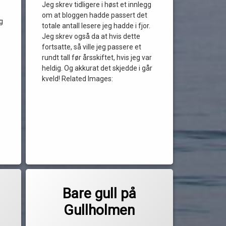
Jeg skrev tidligere i høst et innlegg
om at bloggen hadde passert det
g
totale antall lesere jeg hadde i fjor.
Jeg skrev også da at hvis dette
fortsatte, så ville jeg passere et
rundt tall før årsskiftet, hvis jeg var
heldig. Og akkurat det skjedde i går
kveld! Related Images:
Merket
til Bare gull på Gullholmen
2 kommentarer
båtferie
Bare gull på
av
Gullholmen
båtferien 2022
Pequod
Oppdatert
12. juni 2022