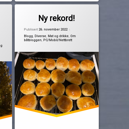
Merket
til Ny rekord!
2 kommentarer
2022
Ny rekord!
av
korona
Publisert
26. november 2022
Pequod
Kategorier:
Blogg
,
Diverse
,
Mat og drikke
,
Om
3. desember 2022
leserrekord
båtbloggen
,
PC/Mobil/Nettbrett
og
månedsrekord