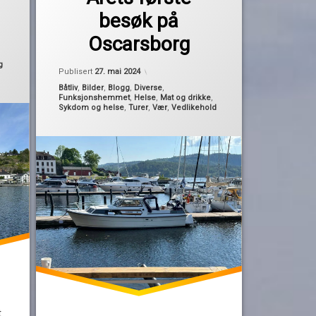
Pequod
dagstur
besøk på
gjestehavn
Oscarsborg
infeksjon
kalesjevask
g
Oppdatert
26. mai 2024
Publisert
27. mai 2024
operasjon
Kategorier:
Båtliv
,
Bilder
,
Blogg
,
Diverse
,
oscarsborg
Funksjonshemmet
,
Helse
,
Mat og drikke
,
Sykdom og helse
,
Turer
,
Vær
,
Vedlikehold
regn
reservert
test
t