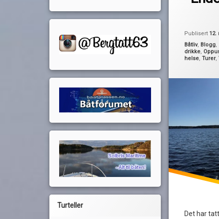
Pequod
oppussing
sesongstart
Tur
Publisert
12.
Kategorier:
Båtliv
,
Blogg
,
drikke
,
Oppu
helse
,
Turer
,
Turteller
Det har tatt