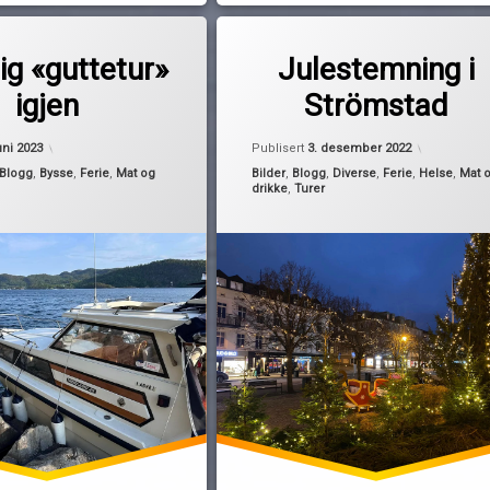
Merket
av
desember
ig «guttetur»
Julestemning i
Pequod
handlerunde
igjen
Strömstad
Harrytur
julestemning
Oppdatert
7. juni 2023
Oppdatert
uni 2023
Publisert
3. desember 2022
strömstad
Kategorier:
Blogg
,
Bysse
,
Ferie
,
Mat og
Bilder
,
Blogg
,
Diverse
,
Ferie
,
Helse
,
Mat 
drikke
,
Turer
Systembolaget