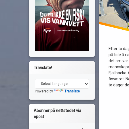
Etter to da
på tide å rø
det om var
mannskape
Translate!
Fjällbacka.
finværet. N
to dager d
Powered by
Translate
Abonner på nettstedet via
epost