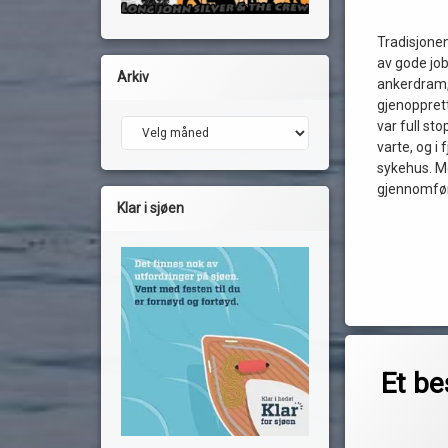
Tradisjonen
av gode job
Arkiv
ankerdram,
gjenopprett
var full st
Arkiv
varte, og i 
sykehus. Men
gjennomfør
Klar i sjøen
Merket
2 komm
2022
Et be
av
aker brygge
Pequod