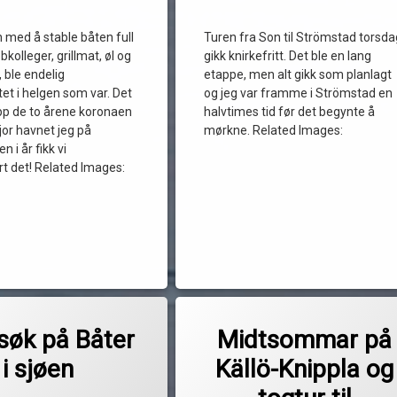
 med å stable båten full
Turen fra Son til Strömstad torsda
bkolleger, grillmat, øl og
gikk knirkefritt. Det ble en lang
 ble endelig
etappe, men alt gikk som planlagt
et i helgen som var. Det
og jeg var framme i Strömstad en
opp de to årene koronaen
halvtimes tid før det begynte å
fjor havnet jeg på
mørkne. Related Images:
 i år fikk vi
t det! Related Images:
Merket
til Et besøk på Båter i sjøen
entarer
av
båtferie
søk på Båter
Midtsommar på
Pequod
båtferien 2022
i sjøen
Källö-Knippla og
fredrikstad
Göteborg
Oppdatert
2. september 2022