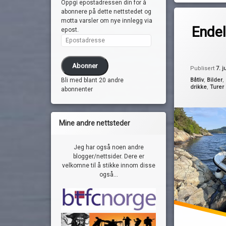
Oppgi epostadressen din for å
abonnere på dette nettstedet og
Merket
motta varsler om nye innlegg via
av
gubbetur
Endel
epost.
Pequod
guttetur
Epostadresse
guttetur 2023
haøya
Abonner
Publisert
7. j
jobbkolleger
Kategorier:
Båtliv
,
Bilder
,
Bli med blant 20 andre
drikke
,
Turer
oscarsborg
abonnenter
tradisjon
Mine andre nettsteder
Jeg har også noen andre
blogger/nettsider. Dere er
velkomne til å stikke innom disse
også...