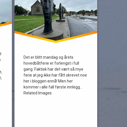
t
Det er blitt mandag og årets
e
hovedbåtferie er forlengst i full
gang. Faktisk har det vært så mye
e,
ferie at jeg ikke har fått skrevet noe
r,
her i bloggen ennå! Men her
kommer i alle fall første innlegg…
Related Images: