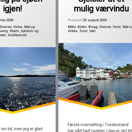
Pequod
priser
igjen!
mulig værvindu
stengt
værvindu
 mai 2026
Publisert
20. august 2024
Kategorier:
Diverse
,
Helse
,
Mat og
Båtliv
,
Bilder
,
Blogg
,
Diverse
,
Ferie
,
Mat o
ssing
,
Strøm
,
Sykdom og
drikke
,
Turer
,
Vær
Vær
,
Vedlikehold
Første overnatting i Tvedestrand
 sin tid, men jeg er glad
har gått helt nydelig. I dag er det lit