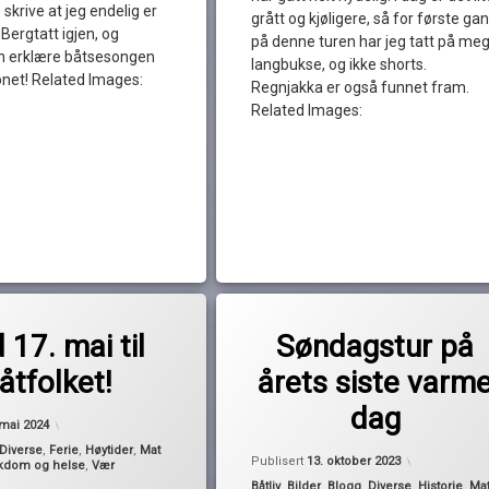
 skrive at jeg endelig er
grått og kjøligere, så for første ga
Bergtatt igjen, og
på denne turen har jeg tatt på me
n erklære båtsesongen
langbukse, og ikke shorts.
pnet! Related Images:
Regnjakka er også funnet fram.
Related Images:
Merket
av
båttur
 17. mai til
Søndagstur på
Pequod
feiring
åtfolket!
årets siste varm
høst. høstvær
dag
kake
Oppdatert
17. mai 2024
 mai 2024
nise
Diverse
,
Ferie
,
Høytider
,
Mat
Oppdatert
1
Publisert
13. oktober 2023
kdom og helse
,
Vær
sel
Kategorier:
Båtliv
,
Bilder
,
Blogg
,
Diverse
,
Historie
,
Ma