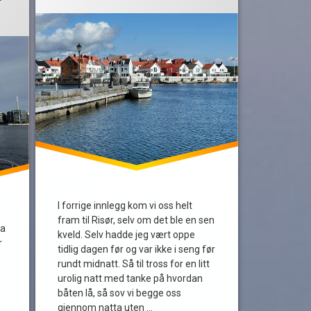
turrapport
Tvedestrand
I forrige innlegg kom vi oss helt
fram til Risør, selv om det ble en sen
ra
kveld. Selv hadde jeg vært oppe
r
tidlig dagen før og var ikke i seng før
rundt midnatt. Så til tross for en litt
urolig natt med tanke på hvordan
båten lå, så sov vi begge oss
gjennom natta uten …