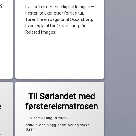
ng
Lørdag ble det endelig båttur igjen –
g
nesten to uker etter forrige tur.
Turen ble en dagstur til Oscarsborg,
hvor jeg la til for første gang i år.
Related Images:
Merket
av
date
Til Sørlandet med
Pequod
førstereismatros
e
førstereismatrosen
Grimstad
Risør
Oppdatert
30. august 2023
Publisert
30. august 2023
soppsuppe
Kategorier:
Båtliv
,
Bilder
,
Blogg
,
Ferie
,
Mat og drikke
,
3. oktober 2023
Turer
Sørlandet
t