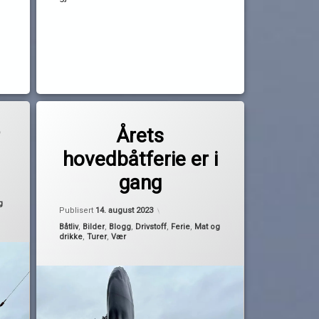
Les
Merket
av
båtferie
r
Årets
Pequod
ferie
hovedbåtferie er i
fredrikstad
gang
hovedferie
. august 2023
moss
g
Oppdatert
14. august 2023
Publisert
14. august 2023
strömstad
Kategorier:
Båtliv
,
Bilder
,
Blogg
,
Drivstoff
,
Ferie
,
Mat og
turrapport
drikke
,
Turer
,
Vær