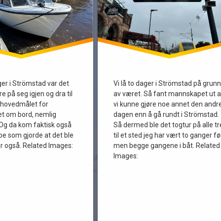
ger i Strömstad var det
Vi lå to dager i Strömstad på grunn
re på seg igjen og dra til
av været. Så fant mannskapet ut a
 hovedmålet for
vi kunne gjøre noe annet den andr
t om bord, nemlig
dagen enn å gå rundt i Strömstad.
 Og da kom faktisk også
Så dermed ble det togtur på alle tr
oe som gjorde at det ble
til et sted jeg har vært to ganger fø
er også. Related Images:
men begge gangene i båt. Related
Images: