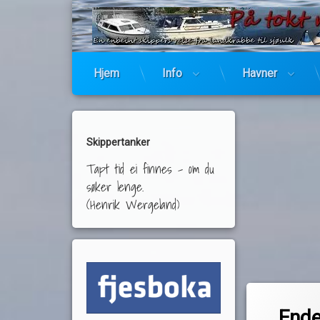
Hjem
Info
Havner
Skippertanker
Tapt tid ei finnes – om du
søker lenge.
(Henrik Wergeland)
Merket
av
båtsesongen 2
Ende