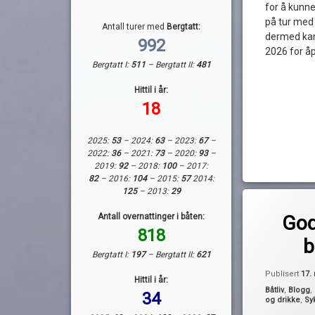
for å kunne
på tur med 
Antall turer med
Bergtatt:
dermed ka
992
2026 for å
Bergtatt I:
511
– Bergtatt II:
481
Hittil i år:
18
2025:
53
– 2024:
63
– 2023:
67
–
2022:
36
– 2021:
73
– 2020:
93
–
2019:
92
– 2018:
100
– 2017:
82
– 2016:
104
– 2015:
57
2014:
125
– 2013:
29
Merket
av
17. mai i båt
Antall overnattinger i båten:
God
Pequod
17.mai
818
b
båtparader
Bergtatt I:
197
– Bergtatt II:
621
kaffe
Publisert
17.
Hittil i år:
kake
Kategorier:
Båtliv
,
Blogg
,
34
og drikke
,
Sy
nasjonaldagen