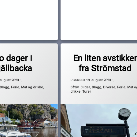
Merket
av
g
båtferie
o dager i
En liten avstikke
Pequod
Göteborg
jällbacka
fra Strömstad
Slottsskogen
strömstad
Oppdatert
19
 august 2023
Publisert
19. august 2023
sverige
Kategorier:
Blogg
,
Ferie
,
Mat og drikke
,
Båtliv
,
Bilder
,
Blogg
,
Diverse
,
Ferie
,
Mat o
drikke
,
Turer
tog
ter