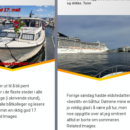
skoleboller
og drikke
,
Turer
r ut til å bli pent
 de fleste steder i alle
Forrige søndag hadde eldstedatte
rge (i skrivende stund),
«bestilt» en båttur. Døtrene mine e
alle båtkolleger og lesere
jo veldig glad i å være på tur, men
min en riktig god 17.
noe oppgitte over at jeg omtrent
ed Images:
alltid er borte om sommeren.
Related Images: