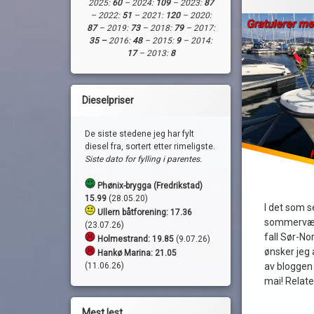
2025:
60
– 2024:
109
– 2023:
87
operasjon
– 2022:
51
– 2021:
120
– 2020:
87
– 2019:
73
– 2018:
79
– 2017:
35 –
2016:
48
– 2015:
9
– 2014:
17
– 2013:
8
Dieselpriser
De siste stedene jeg har fylt
diesel fra, sortert etter rimeligste.
Siste dato for fylling i parentes.
Phønix-brygga (Fredrikstad)
15.99
(28.05.20)
I det som se
Ullern båtforening: 17.36
sommervær i
(23.07.26)
fall Sør-No
Holmestrand:
19.85
(9.07.26)
ønsker jeg 
Hankø Marina: 21.05
(11.06.26)
av bloggen 
mai! Relat
Mest lest