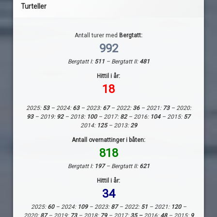
Turteller
Antall turer med
Bergtatt:
992
Bergtatt I:
511
– Bergtatt II:
481
Hittil i år:
18
2025:
53
– 2024:
63
– 2023:
67
– 2022:
36
– 2021:
73
– 2020:
93
– 2019:
92
– 2018:
100
– 2017:
82
– 2016:
104
– 2015:
57
2014:
125
– 2013:
29
Antall overnattinger i båten:
818
Bergtatt I:
197
– Bergtatt II:
621
Hittil i år:
34
2025:
60
– 2024:
109
– 2023:
87
– 2022:
51
– 2021:
120
–
2020:
87
– 2019:
73
– 2018:
79
– 2017:
35 –
2016:
48
– 2015:
9