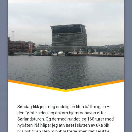
Tur
Søndag fikk jeg meg endelig en liten båttur igjen –
den første siden jeg ankom hjemmehavna etter
Sørlandsturen. Og dermed rundet jeg 160 turer med
nybåten. Nå håper jeg at været i slutten av uka blir
bra nok til en liten mini-høstferie, men det ser ikke