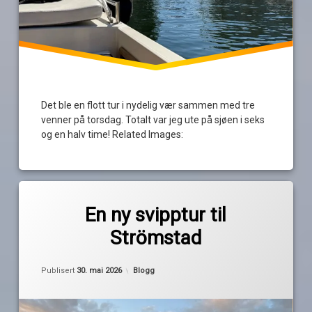
Det ble en flott tur i nydelig vær sammen med tre
venner på torsdag. Totalt var jeg ute på sjøen i seks
og en halv time! Related Images:
Merket
4
Biltema
kommentarer
En ny svipptur til
til
Strömstad
En
limfjerning
av
ny
Pequod
svipptur
Oppdatert
30. mai 2026
lydisolasjon
til
Kategorier:
Publisert
30. mai 2026
Blogg
Strömstad
oppussing