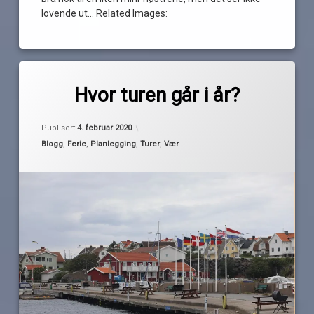
lovende ut… Related Images:
Merket
av
båtferie
Hvor turen går i år?
Pequod
danmark
Oppdatert
4. februar 2020
ferie
Publisert
4. februar 2020
planlegging
Kategorier:
Blogg
,
Ferie
,
Planlegging
,
Turer
,
Vær
Sørlandet
sverige
Tur
turer
vær
We Låve
Rock.
Holmsbu