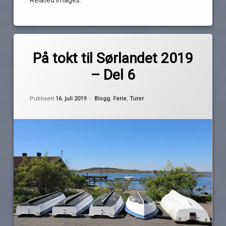
Related Images:
Merket
av
båttur
På tokt til Sørlandet 2019
Pequod
ferie
– Del 6
oscarsborg
Østre
Oppdatert
16. juli 2019
Kategorier:
Publisert
16. juli 2019
Blogg
,
Ferie
,
Turer
Bolærne
Sørlandet
2019
Tur