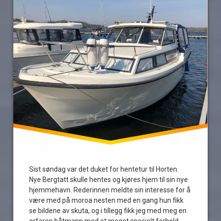
Honnørbrygga
horten
moss
rederinnen
son
Tresfjord
29
Tur
Sist søndag var det duket for hentetur til Horten.
Nye Bergtatt skulle hentes og kjøres hjem til sin nye
hjemmehavn. Rederinnen meldte sin interesse for å
være med på moroa nesten med en gang hun fikk
se bildene av skuta, og i tillegg fikk jeg med meg en
erfaren båtmann med et meget spesielt forhold …