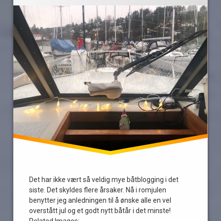
oppsummering
overnatting
romjul
Tur
vær
Det har ikke vært så veldig mye båtblogging i det
siste. Det skyldes flere årsaker. Nå i romjulen
benytter jeg anledningen til å ønske alle en vel
overstått jul og et godt nytt båtår i det minste!