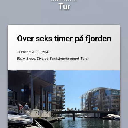
Tur
Merket
Legg
asker
igjen
Over seks timer på fjorden
en
kommentar
bærum
Oppdatert
24. juli 2026
til
Publisert
25. juli 2026
Over
Kategorier:
Båtliv
,
Blogg
,
Diverse
,
Funksjonshemmet
,
Turer
av
kamerater
seks
Pequod
timer
på
Oslo
fjorden
Tur