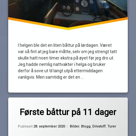
I helgen ble det en liten båttur på lørdagen. Været
var så fint at jeg bare måtte, selv om jeg strengt tatt
skulle hatt noen timer ekstra på øyet før jeg dro ut.
Jeg hadde nemlig nattvakter i helga og bruker
derfor å sove ut til langt utpå ettermiddagen
vanligvis. Men samtidig er det en …
Les
Merket
av
båttur
Første båttur på 11 dager
Pequod
kongeskipet
Oppdatert
28. september 2020
Oslofjorden
Kategorier:
Publisert
28. september 2020
Bilder
,
Blogg
,
Drivstoff
,
Turer
svipptur