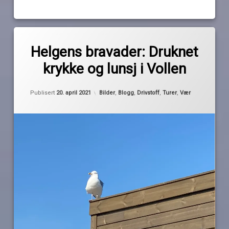
Les
Merket
av
asker
Helgens bravader: Druknet
Pequod
bærum
krykke og lunsj i Vollen
dieselfylling
høy
Oppdatert
30. april 2021
Kategorier:
Publisert
20. april 2021
Bilder
,
Blogg
,
Drivstoff
,
Turer
,
Vær
brygge
krykke
ny
gjestebrygge
Tur
vollen