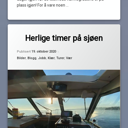
plass igjen! For å vare noen …
Les
Merket
av
høst.
Herlige timer på sjøen
Pequod
høstvær
kaldt
Oppdatert
19. oktober 2020
Publisert
19. oktober 2020
klær
Kategorier:
Bilder
,
Blogg
,
Jobb
,
Klær
,
Turer
,
Vær
tåke
Tur
varme