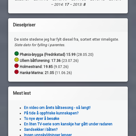
– 2014:
17
– 2013:
8
Dieselpriser
De siste stedene jeg har fylt diesel fra, sortert etter rimeligste.
Siste dato for fylling i parentes.
Phønix-brygga (Fredrikstad) 15.99
(28.05.20)
Ullern båtforening: 17.36
(23.07.26)
Holmestrand:
19.85
(9.07.26)
Hankø Marina: 21.05
(11.06.26)
Mest lest
En video om årets båtsesong - så langt!
På tide å oppfriske kunnskapen?
To nye øyer å besøke
En liten TV-serie som kanskje har gått under radaren
Sandsekker i båten?
Ingen unnskyldninger lenger