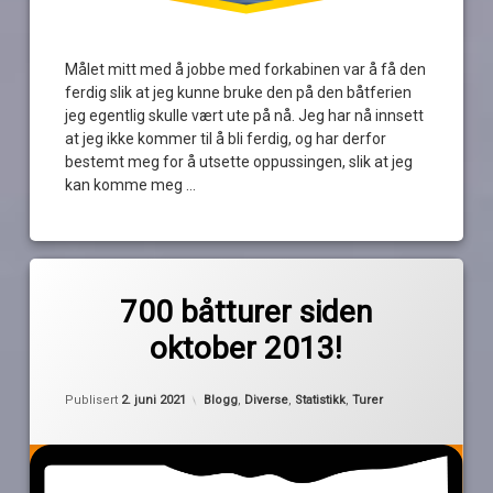
Målet mitt med å jobbe med forkabinen var å få den
ferdig slik at jeg kunne bruke den på den båtferien
jeg egentlig skulle vært ute på nå. Jeg har nå innsett
at jeg ikke kommer til å bli ferdig, og har derfor
bestemt meg for å utsette oppussingen, slik at jeg
kan komme meg …
Les
Merket
av
700
700 båtturer siden
Pequod
700
oktober 2013!
båttuer
båtbruk
Kategorier:
Publisert
2. juni 2021
Blogg
,
Diverse
,
Statistikk
,
Turer
båttur
statistikk
Tur