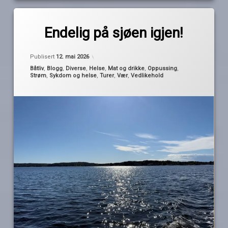
Merket
av
båtsesongen
Endelig på sjøen igjen!
Pequod
2026
oppussing
Publisert
12. mai 2026
sesongstart
Kategorier:
Båtliv
,
Blogg
,
Diverse
,
Helse
,
Mat og drikke
,
Oppussing
,
Strøm
,
Sykdom og helse
,
Turer
,
Vær
,
Vedlikehold
Tur