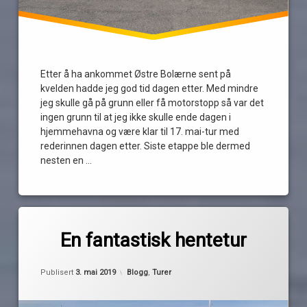
Etter å ha ankommet Østre Bolærne sent på
kvelden hadde jeg god tid dagen etter. Med mindre
jeg skulle gå på grunn eller få motorstopp så var det
ingen grunn til at jeg ikke skulle ende dagen i
hjemmehavna og være klar til 17. mai-tur med
rederinnen dagen etter. Siste etappe ble dermed
nesten en …
Les
Merket
1
1981
kommentar
En fantastisk hentetur
til
En
Drøbakssundet
av
Oppdatert
2. mai 2019
fantastisk
Kategorier:
Publisert
3. mai 2019
Blogg
,
Turer
Pequod
hentetur
henetur