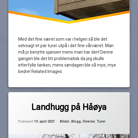
Med det fine været som var i helgen så ble det
selvsagt et par turer utpå i det fine vårværet. Man
må jo benytte sjansen mens man har den! Denne
gangen ble det litt problematisk da jeg skulle
etterfylle tanken, mens søndagen ble så mye, mye
bedre! Related Images:
Merket
av
båttur
Landhugg på Håøya
Pequod
drivstoff
Oppdatert
13. april 2021
haøya
Kategorier:
Publisert
13. april 2021
Bilder
,
Blogg
,
Diverse
,
Turer
landhugg
tåjebukta