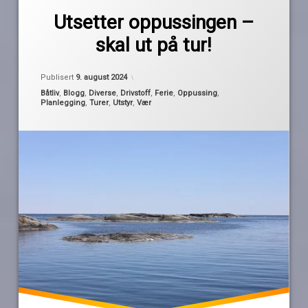
av
båtferie
Utsetter oppussingen –
Pequod
ferie
skal ut på tur!
feriedager
forkabin
Oppdatert
8. august 2024
Publisert
9. august 2024
oppussing
Kategorier:
Båtliv
,
Blogg
,
Diverse
,
Drivstoff
,
Ferie
,
Oppussing
,
Planlegging
,
Turer
,
Utstyr
,
Vær
skrogtrekk
Tur
utsettelse