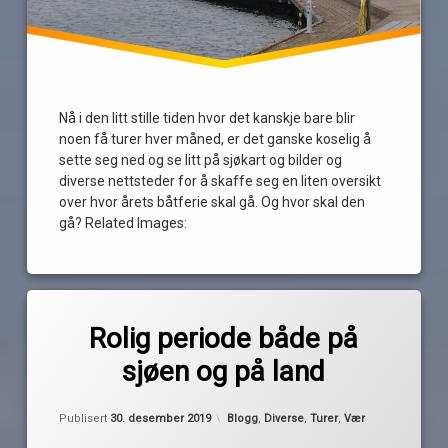
Nå i den litt stille tiden hvor det kanskje bare blir
noen få turer hver måned, er det ganske koselig å
sette seg ned og se litt på sjøkart og bilder og
diverse nettsteder for å skaffe seg en liten oversikt
over hvor årets båtferie skal gå. Og hvor skal den
gå? Related Images:
Merket
av
båtår
Rolig periode både på
Pequod
godt
sjøen og på land
nytt
år
Oppdatert
30. desember 2019
is
Kategorier:
Publisert
30. desember 2019
Blogg
,
Diverse
,
Turer
,
Vær
nyttår