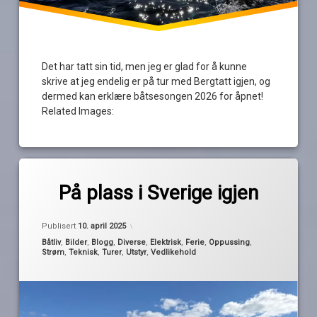
Det har tatt sin tid, men jeg er glad for å kunne
skrive at jeg endelig er på tur med Bergtatt igjen, og
dermed kan erklære båtsesongen 2026 for åpnet!
Related Images:
Merket
av
fredrikstad
På plass i Sverige igjen
Pequod
gjesteflagg
koster
Publisert
10. april 2025
oscarsborg
Kategorier:
Båtliv
,
Bilder
,
Blogg
,
Diverse
,
Elektrisk
,
Ferie
,
Oppussing
,
Strøm
,
Teknisk
,
Turer
,
Utstyr
,
Vedlikehold
pumpe
septik
strömstad
sverige