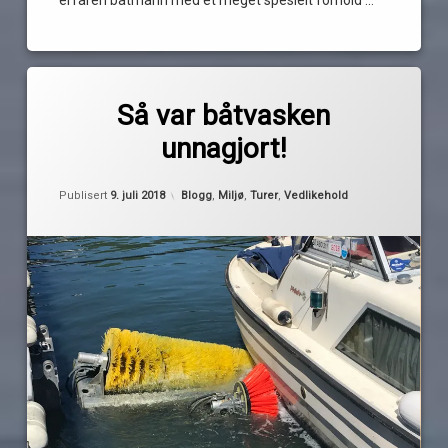
Les
Merket
av
asker
Så var båtvasken
Pequod
båtvask
unnagjort!
bunnstoff
gratis
Oppdatert
9. juli 2018
Kategorier:
Publisert
9. juli 2018
Blogg
,
Miljø
,
Turer
,
Vedlikehold
miljødirektoratet
miljøvennlig
Oslofjordsmuseet
Tur
Vollen
marina