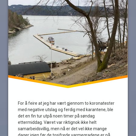
Tur
For å feire at jeg har vært gjennom to koronatester
med negative utslag og ferdig med karantene, ble
det en fin tur utpå noen timer på søndag
ettermiddag. Været var riktignok ikke helt
samarbeidsvillig, men nå er det vel ikke mange
dager igjen før de tosifrede varmegradene er på