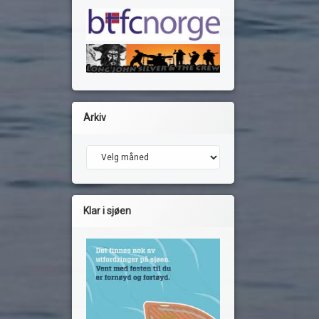
Arkiv
Arkiv
Klar i sjøen