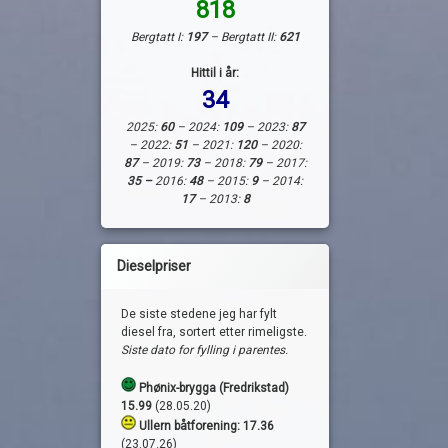
818
Bergtatt I:
197
– Bergtatt II:
621
Hittil i år:
34
2025:
60
– 2024:
109
– 2023:
87
– 2022:
51
– 2021:
120
– 2020:
87
– 2019:
73
– 2018:
79
– 2017:
35 –
2016:
48
– 2015:
9
– 2014:
17
– 2013:
8
Dieselpriser
De siste stedene jeg har fylt
diesel fra, sortert etter rimeligste.
Siste dato for fylling i parentes.
Phønix-brygga (Fredrikstad)
15.99
(28.05.20)
Ullern båtforening: 17.36
(23.07.26)