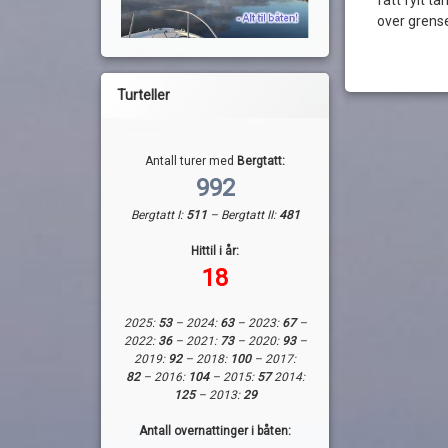
over grens
Turteller
Antall turer med
Bergtatt:
992
Bergtatt I:
511
– Bergtatt II:
481
Hittil i år:
18
2025:
53
– 2024:
63
– 2023:
67
–
2022:
36
– 2021:
73
– 2020:
93
–
2019:
92
– 2018:
100
– 2017:
82
– 2016:
104
– 2015:
57
2014:
125
– 2013:
29
Antall overnattinger i båten: