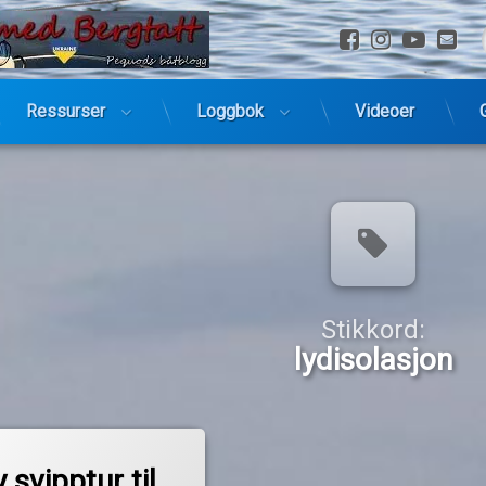
Facebook
Instagra
YouTu
E-
Ressurser
Loggbok
Videoer
Stikkord:
lydisolasjon
til En ny svipptur til Strömstad
entarer
 svipptur til