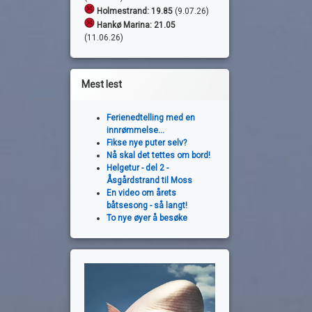
Holmestrand:
19.85
(9.07.26)
Hankø Marina: 21.05
(11.06.26)
Mest lest
Ferienedtelling med en
innrømmelse...
Fikse nye puter selv?
Nå skal det tettes om bord!
Helgetur - del 2 -
Åsgårdstrand til Moss
En video om årets
båtsesong - så langt!
To nye øyer å besøke