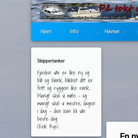
Hjem
Info
Havner
Skippertanker
Fjorden vår er like ny og
blå og blank, blikket ditt er
fritt og ryggen like rank,
Mangt skal vi møte – og
mangt skal vi mestre, dagen
i dag – den kan bli vår
beste dag.
(Erik Bye).
Merket
4 komm
Biltema
En ny