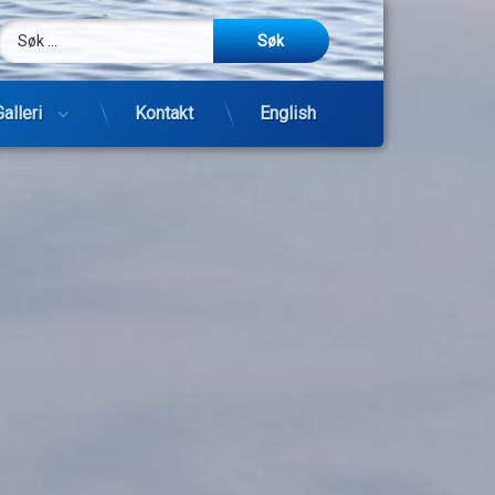
Søk etter:
m
be
post
Galleri
Kontakt
English
Hopp
til
innhold