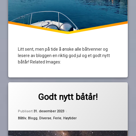
Litt sent, men på tide å ønske alle båtvenner og
lesere av bloggen en riktig god jul og et godt nytt
båtår! Related Images:
Merket
av
godt
Godt nytt båtår!
Pequod
nytt
år
Oppdatert
31. desember 2023
Publisert
31. desember 2023
godt
Kategorier:
nytt
Båtliv
,
Blogg
,
Diverse
,
Ferie
,
Høytider
båtår