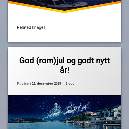
Related Images:
Merket
av
god
God (rom)jul og godt nytt
Pequod
jul
år!
godt
nytt
år
Oppdatert
26. desember 2025
Kategorier:
Publisert
26. desember 2025
Blogg