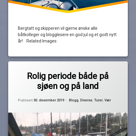
Bergtatt og skipperen vil gjerne ønske alle
båtkolleger og blogglesere en god jul og et godt nytt
år! Related Images:
Merket
av
båtår
Rolig periode både på
Pequod
godt
sjøen og på land
nytt
år
Oppdatert
30. desember 2019
is
Kategorier:
Publisert
30. desember 2019
Blogg
,
Diverse
,
Turer
,
Vær
nyttår
oppsummering
overnatting
romjul