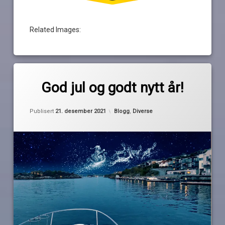
Related Images:
Merket
av
god
God jul og godt nytt år!
Pequod
jul
godt
Oppdatert
4. januar 2022
Kategorier:
Publisert
21. desember 2021
Blogg
,
Diverse
nytt
år