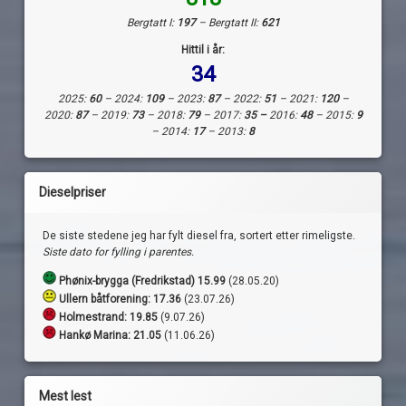
Bergtatt I:
197
– Bergtatt II:
621
Hittil i år:
34
2025:
60
– 2024:
109
– 2023:
87
– 2022:
51
– 2021:
120
–
2020:
87
– 2019:
73
– 2018:
79
– 2017:
35 –
2016:
48
– 2015:
9
– 2014:
17
– 2013:
8
Dieselpriser
De siste stedene jeg har fylt diesel fra, sortert etter rimeligste.
Siste dato for fylling i parentes.
Phønix-brygga (Fredrikstad) 15.99
(28.05.20)
Ullern båtforening: 17.36
(23.07.26)
Holmestrand:
19.85
(9.07.26)
Hankø Marina: 21.05
(11.06.26)
Mest lest