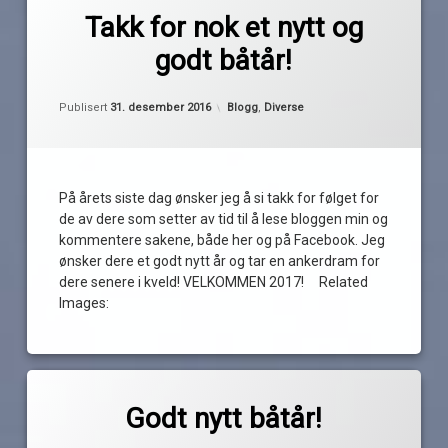
av
båtår
Takk for nok et nytt og
Pequod
godt
godt båtår!
nytt
år
Oppdatert
29. desember 2016
takk
Kategorier:
Publisert
31. desember 2016
Blogg
,
Diverse
for
2016
velkommen
2017
På årets siste dag ønsker jeg å si takk for følget for
de av dere som setter av tid til å lese bloggen min og
kommentere sakene, både her og på Facebook. Jeg
ønsker dere et godt nytt år og tar en ankerdram for
dere senere i kveld! VELKOMMEN 2017! Related
Images:
Merket
av
godt
Godt nytt båtår!
Pequod
nytt
år