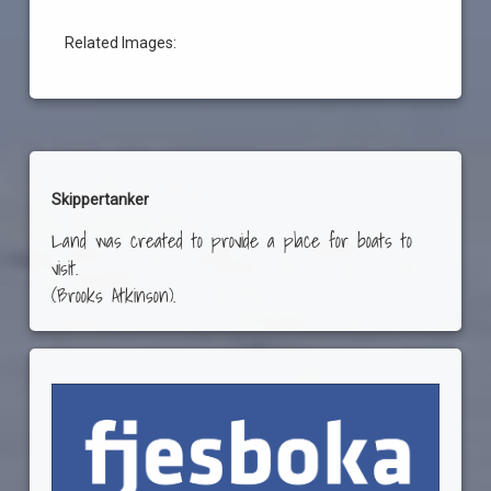
år
opplevelser
Related Images:
Skippertanker
Land was created to provide a place for boats to
visit.
(Brooks Atkinson).