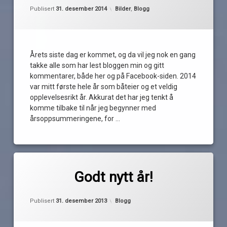
Oppdatert
5. januar 2015
Kategorier:
Publisert
31. desember 2014
Bilder
,
Blogg
godt
nytt
båtår
takk
for
Årets siste dag er kommet, og da vil jeg nok en gang
2014
takke alle som har lest bloggen min og gitt
velkommen
kommentarer, både her og på Facebook-siden. 2014
2015
var mitt første hele år som båteier og et veldig
opplevelsesrikt år. Akkurat det har jeg tenkt å
komme tilbake til når jeg begynner med
årsoppsummeringene, for …
Les
Merket
av
2014
Godt nytt år!
Pequod
båtliv
Oppdatert
31. desember 2013
forventninger
Kategorier:
Publisert
31. desember 2013
Blogg
godt
nytt