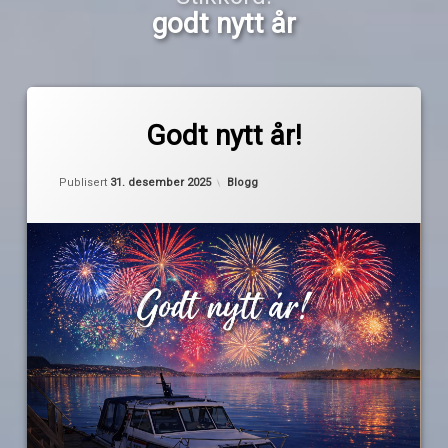
godt nytt år
Merket
2
godt
kommentarer
Godt nytt år!
til
nytt
Godt
år
av
Oppdatert
31. desember 2025
nytt
Kategorier:
Publisert
31. desember 2025
Blogg
Pequod
år!