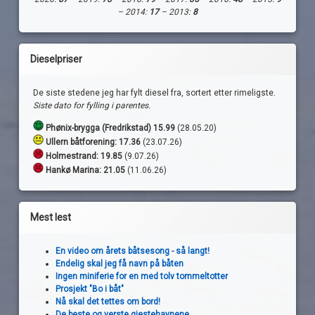
– 2014:
17
– 2013:
8
Dieselpriser
De siste stedene jeg har fylt diesel fra, sortert etter rimeligste.
Siste dato for fylling i parentes.
Phønix-brygga (Fredrikstad) 15.99
(28.05.20)
Ullern båtforening: 17.36
(23.07.26)
Holmestrand:
19.85
(9.07.26)
Hankø Marina: 21.05
(11.06.26)
Mest lest
En video om årets båtsesong - så langt!
Endelig skal jeg få navn på båten
Ingen miniferie for en med tolv tommeltotter
Prosjekt "Bo i båt"
Nå skal det tettes om bord!
De beste og verste gjestehavnene