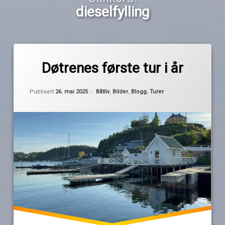
dieselfylling
Merket
av
dieselfylling
Døtrenes første tur i år
Pequod
døtre
Oppdatert
26. mai 2025
dubai
Kategorier:
Publisert
26. mai 2025
Båtliv
,
Bilder
,
Blogg
,
Turer
lekkasje
sjokolade