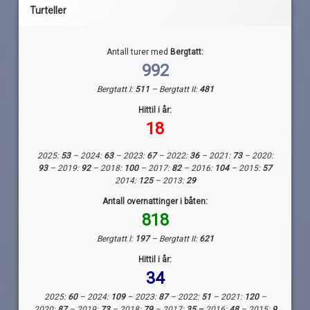
Turteller
Antall turer med
Bergtatt:
992
Bergtatt I:
511
– Bergtatt II:
481
Hittil i år:
18
2025:
53
– 2024:
63
– 2023:
67
– 2022:
36
– 2021:
73
– 2020:
93
– 2019:
92
– 2018:
100
– 2017:
82
– 2016:
104
– 2015:
57
2014:
125
– 2013:
29
Antall overnattinger i båten:
818
Bergtatt I:
197
– Bergtatt II:
621
Hittil i år:
34
2025:
60
– 2024:
109
– 2023:
87
– 2022:
51
– 2021:
120
–
2020:
87
– 2019:
73
– 2018:
79
– 2017:
35 –
2016:
48
– 2015:
9