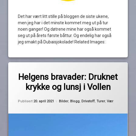
Det har vært litt stille på bloggen de siste ukene,
men jeg har i det minste kommet meg ut på tur
noen ganger! Og døtrene mine har også kommet
seg ut på årets første båttur. Og endelig har også
jeg smakt på Dubaisjokolade! Related Images:
Merket
av
asker
Helgens bravader: Druknet
Pequod
bærum
krykke og lunsj i Vollen
dieselfylling
høy
Oppdatert
30. april 2021
Kategorier:
Publisert
20. april 2021
Bilder
,
Blogg
,
Drivstoff
,
Turer
,
Vær
brygge
krykke
ny
gjestebrygge
Tur