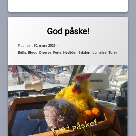
Merket
1
båtpåske
kommentar
God påske!
til
God
god
av
Oppdatert
30. mars 2026
påske!
Publisert
30. mars 2026
påske
Pequod
Kategorier:
Båtliv
,
Blogg
,
Diverse
,
Ferie
,
Høytider
,
Sykdom og helse
,
Turer
påske
påsketur