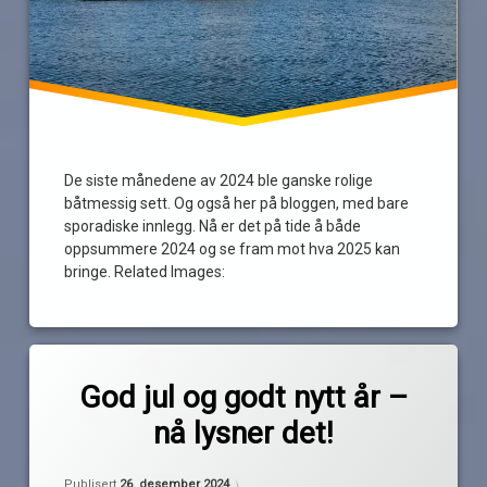
De siste månedene av 2024 ble ganske rolige
båtmessig sett. Og også her på bloggen, med bare
sporadiske innlegg. Nå er det på tide å både
oppsummere 2024 og se fram mot hva 2025 kan
bringe. Related Images:
Merket
1
god
kommentar
God jul og godt nytt år –
til
jul
nå lysner det!
God
av
jul
godt
Pequod
og
nyttår
Oppdatert
26. desember 2024
godt
Publisert
26. desember 2024