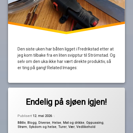
Den siste uken har båten ligget i Fredrikstad etter at
jeg kom tilbake fra en liten svipptur til Strömstad. Og
selv om den uka ikke har vært direkte produktiv, så
er ting på gang! Related Images:
Merket
av
båtsesongen
Endelig på sjøen igjen!
Pequod
2026
oppussing
Publisert
12. mai 2026
sesongstart
Kategorier:
Båtliv
,
Blogg
,
Diverse
,
Helse
,
Mat og drikke
,
Oppussing
,
Strøm
,
Sykdom og helse
,
Turer
,
Vær
,
Vedlikehold
Tur