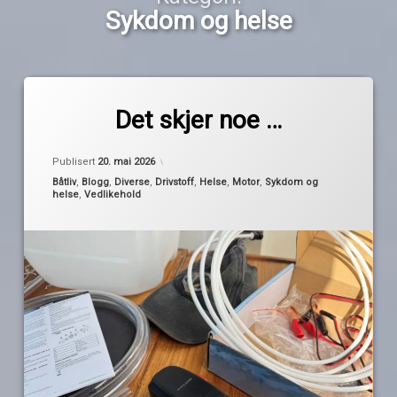
Sykdom og helse
Merket
av
diesel
Det skjer noe …
Pequod
dieseltank
Oppdatert
19. mai 2026
mannlokk
Publisert
20. mai 2026
rens av
Kategorier:
Båtliv
,
Blogg
,
Diverse
,
Drivstoff
,
Helse
,
Motor
,
Sykdom og
helse
,
Vedlikehold
dieseltank