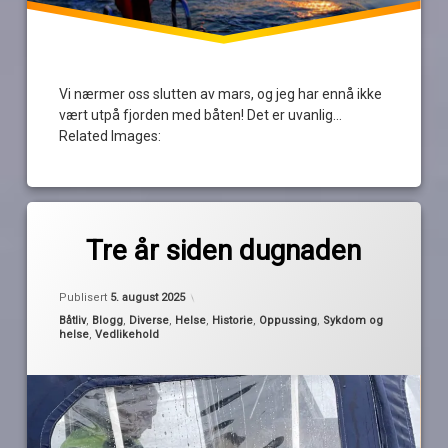
Vi nærmer oss slutten av mars, og jeg har ennå ikke
vært utpå fjorden med båten! Det er uvanlig…
Related Images:
Merket
1
båtglede
kommentar
Tre år siden dugnaden
til
Tre
depresjon
av
Oppdatert
5. august 2025
år
Publisert
5. august 2025
Pequod
siden
Kategorier:
Båtliv
,
Blogg
,
Diverse
,
Helse
,
Historie
,
Oppussing
,
Sykdom og
dugnaden
dugnaden
helse
,
Vedlikehold
selvtillit
sosial
angst