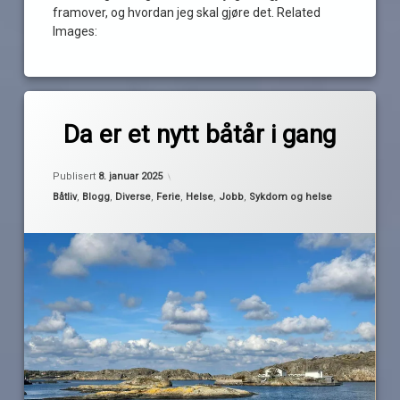
framover, og hvordan jeg skal gjøre det. Related
Images:
Merket
av
båtsesongen
Da er et nytt båtår i gang
Pequod
2025
danmark
Oppdatert
12. januar 2025
Publisert
8. januar 2025
jobb
Kategorier:
Båtliv
,
Blogg
,
Diverse
,
Ferie
,
Helse
,
Jobb
,
Sykdom og helse
planlegging
sverige
turnus
vinter