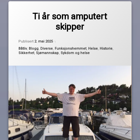
Merket
av
6
Ti år som amputert
Pequod
års
skipper
amputert
Bakke
Oppdatert
1. mai 2025
rehabilitering
Publisert
2. mai 2025
Kategorier:
Båtliv
,
Blogg
,
Diverse
,
Funksjonshemmet
,
Helse
,
Historie
,
båtkjøp
Sikkerhet
,
Sjømannskap
,
Sykdom og helse
enbeint
jubileum
skipper
utfordringer