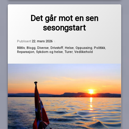
Merket
av
båtsesong
Det går mot en sen
Pequod
dieselpris
sesongstart
krig
midt-
Oppdatert
22. mars 2026
Publisert
22. mars 2026
østen
Kategorier:
Båtliv
,
Blogg
,
Diverse
,
Drivstoff
,
Helse
,
Oppussing
,
Politikk
,
sesongstart
Reparasjon
,
Sykdom og helse
,
Turer
,
Vedlikehold