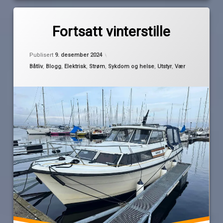
Merket
av
avfukter
Fortsatt vinterstille
Pequod
lading
Oppdatert
8. desember 2024
lensepumpe
Publisert
9. desember 2024
vinterstille
Kategorier:
Båtliv
,
Blogg
,
Elektrisk
,
Strøm
,
Sykdom og helse
,
Utstyr
,
Vær