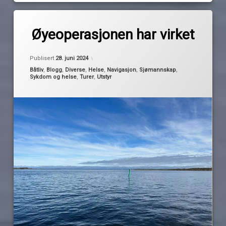
Merket
av
bedre
Øyeoperasjonen har virket
Pequod
syn
diabetes
Publisert
28. juni 2024
kart
Kategorier:
Båtliv
,
Blogg
,
Diverse
,
Helse
,
Navigasjon
,
Sjømannskap
,
Sykdom og helse
,
Turer
,
Utstyr
kartapper
kartplotter
operasjon
øye
sjømerker
staker
syn