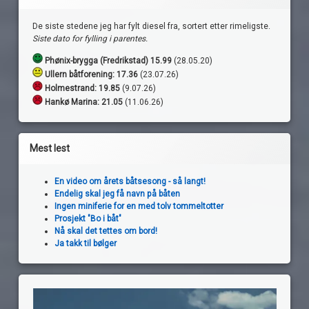
De siste stedene jeg har fylt diesel fra, sortert etter rimeligste.
Siste dato for fylling i parentes.
Phønix-brygga (Fredrikstad) 15.99
(28.05.20)
Ullern båtforening: 17.36
(23.07.26)
Holmestrand:
19.85
(9.07.26)
Hankø Marina: 21.05
(11.06.26)
Mest lest
En video om årets båtsesong - så langt!
Endelig skal jeg få navn på båten
Ingen miniferie for en med tolv tommeltotter
Prosjekt "Bo i båt"
Nå skal det tettes om bord!
Ja takk til bølger