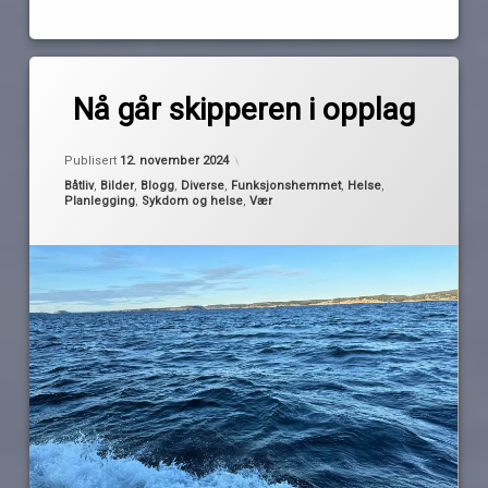
Merket
av
Ahus
Nå går skipperen i opplag
Pequod
amputasjon
Oppdatert
12. november 2024
frostvakt
Publisert
12. november 2024
november
Kategorier:
Båtliv
,
Bilder
,
Blogg
,
Diverse
,
Funksjonshemmet
,
Helse
,
Planlegging
,
Sykdom og helse
,
Vær
sykehus
tå
varme