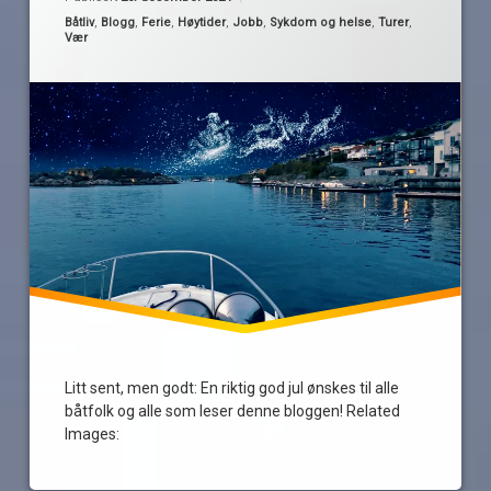
nytt
Kategorier:
Båtliv
,
Blogg
,
Ferie
,
Høytider
,
Jobb
,
Sykdom og helse
,
Turer
,
jul
år
Vær
–
nå
nyttår
lysner
det!
solsnu
vintersolverv
Litt sent, men godt: En riktig god jul ønskes til alle
båtfolk og alle som leser denne bloggen! Related
Images: