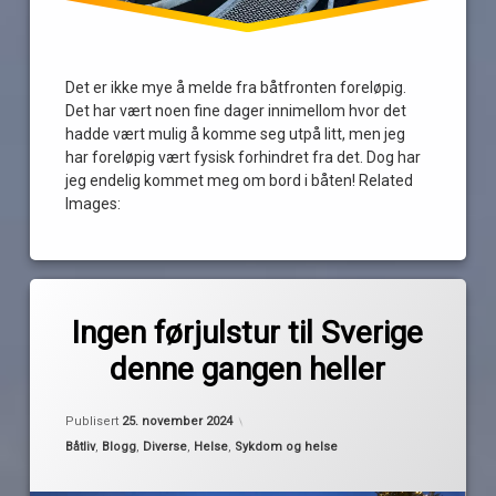
Det er ikke mye å melde fra båtfronten foreløpig.
Det har vært noen fine dager innimellom hvor det
hadde vært mulig å komme seg utpå litt, men jeg
har foreløpig vært fysisk forhindret fra det. Dog har
jeg endelig kommet meg om bord i båten! Related
Images:
Merket
av
amputasjon.
Ingen førjulstur til Sverige
Pequod
landligge
denne gangen heller
båttur
juletur
Oppdatert
23. november 2024
Publisert
25. november 2024
operasjon
Kategorier:
Båtliv
,
Blogg
,
Diverse
,
Helse
,
Sykdom og helse
planer