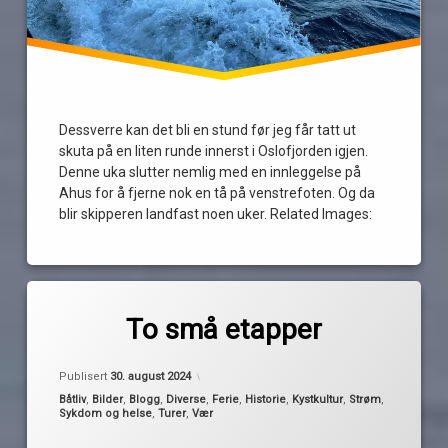
Dessverre kan det bli en stund før jeg får tatt ut
skuta på en liten runde innerst i Oslofjorden igjen.
Denne uka slutter nemlig med en innleggelse på
Ahus for å fjerne nok en tå på venstrefoten. Og da
blir skipperen landfast noen uker. Related Images:
Merket
av
bredalsholmen
To små etapper
Pequod
fartøyvern
Oppdatert
30. august 2024
hamen
Publisert
30. august 2024
Hestmanden
Kategorier:
Båtliv
,
Bilder
,
Blogg
,
Diverse
,
Ferie
,
Historie
,
Kystkultur
,
Strøm
,
Sykdom og helse
,
Turer
,
Vær
lånt
plass