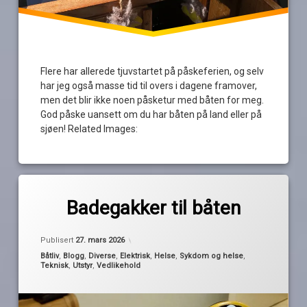
Flere har allerede tjuvstartet på påskeferien, og selv
har jeg også masse tid til overs i dagene framover,
men det blir ikke noen påsketur med båten for meg.
God påske uansett om du har båten på land eller på
sjøen! Related Images:
Merket
av
båtsesongen
Badegakker til båten
Pequod
pærer
Oppdatert
26. mars 2026
reservedeler
Publisert
27. mars 2026
sikring
Kategorier:
Båtliv
,
Blogg
,
Diverse
,
Elektrisk
,
Helse
,
Sykdom og helse
,
Teknisk
,
Utstyr
,
Vedlikehold
sykdom