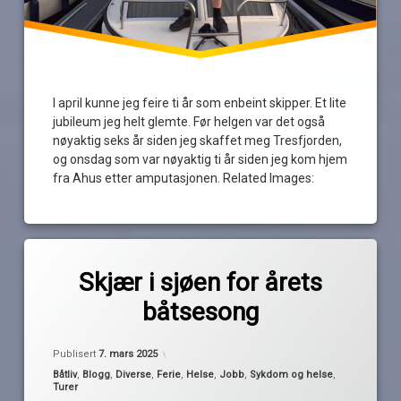
I april kunne jeg feire ti år som enbeint skipper. Et lite
jubileum jeg helt glemte. Før helgen var det også
nøyaktig seks år siden jeg skaffet meg Tresfjorden,
og onsdag som var nøyaktig ti år siden jeg kom hjem
fra Ahus etter amputasjonen. Related Images:
Merket
1
AFP
kommentar
Skjær i sjøen for årets
til
båtsesong
Skjær
ferieplaner
av
i
Pequod
sjøen
Oppdatert
6. mars 2025
konsert
for
Publisert
7. mars 2025
årets
Kategorier:
Båtliv
,
Blogg
,
Diverse
,
Ferie
,
Helse
,
Jobb
,
Sykdom og helse
,
båtsesong
london
Turer