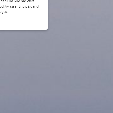
 den uka ikke har vært
duktiv, så er ting på gang!
ages: