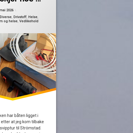
Oppdatert
19. mai 2026
 mai 2026
ank
Diverse
,
Drivstoff
,
Helse
,
m og helse
,
Vedlikehold
ken har båten ligget i
 etter at jeg kom tilbake
 svipptur til Strömstad.