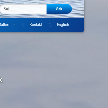
Søk etter:
m
be
post
Galleri
Kontakt
English
Hopp
til
innhold
k