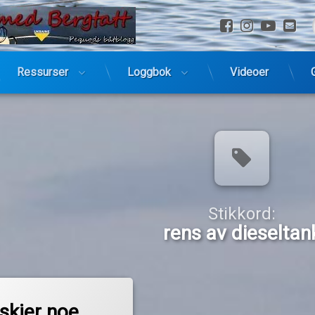
Facebook
Instagra
YouTu
E-
Ressurser
Loggbok
Videoer
Stikkord:
rens av dieseltan
skjer noe …