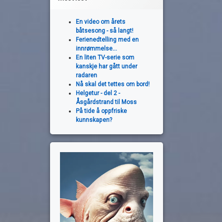
En video om årets
båtsesong - så langt!
Ferienedtelling med en
innrømmelse...
En liten TV-serie som
kanskje har gått under
radaren
Nå skal det tettes om bord!
Helgetur - del 2 -
Åsgårdstrand til Moss
På tide å oppfriske
kunnskapen?