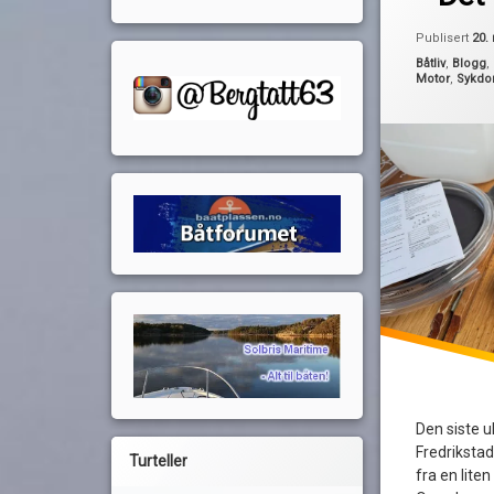
dieseltank
mannlokk
Publisert
20.
rens av dieselt
Kategorier:
Båtliv
,
Blogg
,
Motor
,
Sykdo
Den siste u
Fredrikstad
Turteller
fra en liten