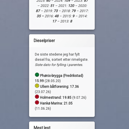
2025:
60
– 2024:
109
– 2023:
87
– 2022:
51
– 2021:
120
– 2020:
87
– 2019:
73
– 2018:
79
– 2017:
35 –
2016:
48
– 2015:
9
– 2014:
17
– 2013:
8
Dieselpriser
De siste stedene jeg har fylt
diesel fra, sortert etter rimeligste.
Siste dato for fylling i parentes.
Phønix-brygga (Fredrikstad)
15.99
(28.05.20)
Ullern båtforening: 17.36
(23.07.26)
Holmestrand:
19.85
(9.07.26)
Hankø Marina: 21.05
(11.06.26)
Mest lest