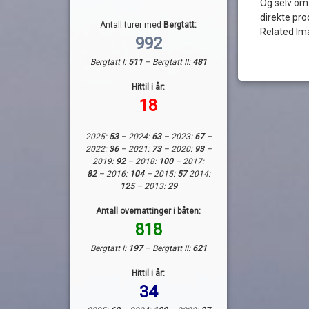
Og selv om
direkte pro
Antall turer med
Bergtatt:
Related Im
992
Bergtatt I:
511
– Bergtatt II:
481
Hittil i år:
18
2025:
53
– 2024:
63
– 2023:
67
–
2022:
36
– 2021:
73
– 2020:
93
–
2019:
92
– 2018:
100
– 2017:
82
– 2016:
104
– 2015:
57
2014:
125
– 2013:
29
Antall overnattinger i båten:
818
Bergtatt I:
197
– Bergtatt II:
621
Hittil i år:
34