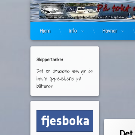
Hjem
Info
Havner
Skippertanker
Det er omveiene som gir de
beste opplevelsene på
båtturen.
Merket
av
diesel
Det 
Pequod