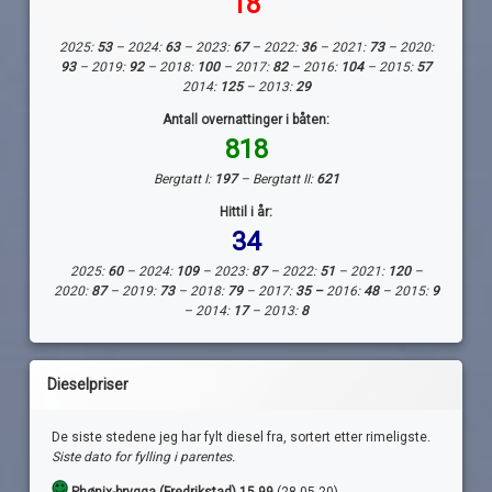
18
2025:
53
– 2024:
63
– 2023:
67
– 2022:
36
– 2021:
73
– 2020:
93
– 2019:
92
– 2018:
100
– 2017:
82
– 2016:
104
– 2015:
57
2014:
125
– 2013:
29
Antall overnattinger i båten:
818
Bergtatt I:
197
– Bergtatt II:
621
Hittil i år:
34
2025:
60
– 2024:
109
– 2023:
87
– 2022:
51
– 2021:
120
–
2020:
87
– 2019:
73
– 2018:
79
– 2017:
35 –
2016:
48
– 2015:
9
– 2014:
17
– 2013:
8
Dieselpriser
De siste stedene jeg har fylt diesel fra, sortert etter rimeligste.
Siste dato for fylling i parentes.