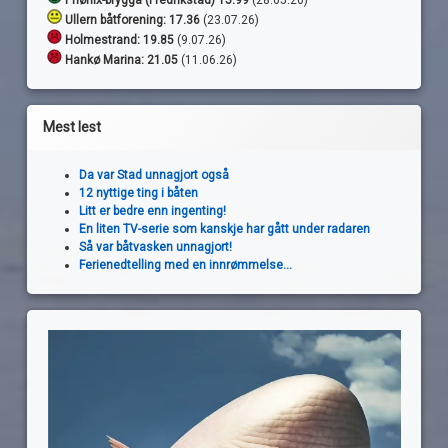
Phønix-brygga (Fredrikstad) 15.99
(28.05.20)
Ullern båtforening: 17.36
(23.07.26)
Holmestrand:
19.85
(9.07.26)
Hankø Marina: 21.05
(11.06.26)
Mest lest
Da var Stad unnagjort også
12 nyttige ting i båten
Litt er bedre enn ingenting!
En liten TV-serie som kanskje har gått under radaren
Så var båtvasken unnagjort!
Ferienedtelling med en innrømmelse...