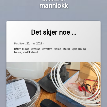
mannlokk
Merket
av
diesel
Det skjer noe …
Pequod
dieseltank
Oppdatert
19. mai 2026
mannlokk
Publisert
20. mai 2026
rens av
Kategorier:
Båtliv
,
Blogg
,
Diverse
,
Drivstoff
,
Helse
,
Motor
,
Sykdom og
helse
,
Vedlikehold
dieseltank