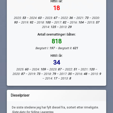
Hittil i år:
18
2025:
53
– 2024:
63
– 2023:
67
– 2022:
36
– 2021:
73
– 2020:
93
– 2019:
92
– 2018:
100
– 2017:
82
– 2016:
104
– 2015:
57
2014:
125
– 2013:
29
Antall overnattinger i båten:
818
Bergtatt I:
197
– Bergtatt II:
621
Hittil i år:
34
2025:
60
– 2024:
109
– 2023:
87
– 2022:
51
– 2021:
120
–
2020:
87
– 2019:
73
– 2018:
79
– 2017:
35 –
2016:
48
– 2015:
9
– 2014:
17
– 2013:
8
Dieselpriser
De siste stedene jeg har fylt diesel fra, sortert etter rimeligste.
Siste dato for fylling i parentes.