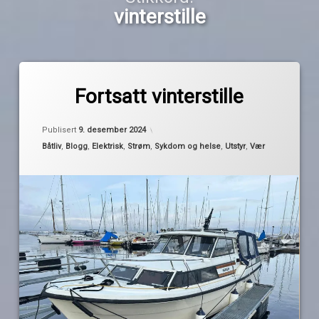
vinterstille
Merket
av
avfukter
Fortsatt vinterstille
Pequod
lading
Oppdatert
8. desember 2024
lensepumpe
Publisert
9. desember 2024
vinterstille
Kategorier:
Båtliv
,
Blogg
,
Elektrisk
,
Strøm
,
Sykdom og helse
,
Utstyr
,
Vær