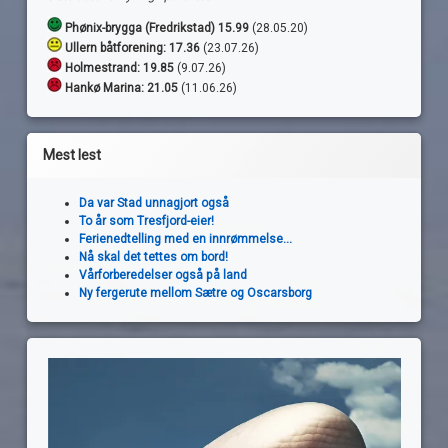
Phønix-brygga (Fredrikstad) 15.99
(28.05.20)
Ullern båtforening: 17.36
(23.07.26)
Holmestrand:
19.85
(9.07.26)
Hankø Marina: 21.05
(11.06.26)
Mest lest
Da var Stad unnagjort også
To år som Tresfjord-eier!
Ferienedtelling med en innrømmelse...
Nå skal det tettes om bord!
Vårforberedelser også på land
Ny fergerute mellom Sætre og Oscarsborg