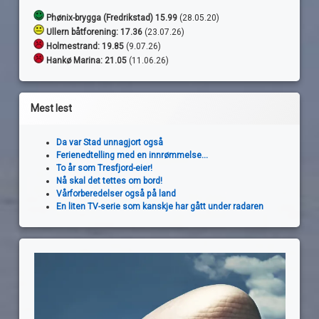
Phønix-brygga (Fredrikstad) 15.99
(28.05.20)
Ullern båtforening: 17.36
(23.07.26)
Holmestrand:
19.85
(9.07.26)
Hankø Marina: 21.05
(11.06.26)
Mest lest
Da var Stad unnagjort også
Ferienedtelling med en innrømmelse...
To år som Tresfjord-eier!
Nå skal det tettes om bord!
Vårforberedelser også på land
En liten TV-serie som kanskje har gått under radaren