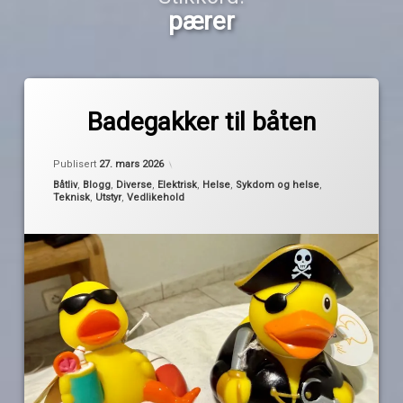
pærer
Merket
av
båtsesongen
Badegakker til båten
Pequod
pærer
Oppdatert
26. mars 2026
reservedeler
Publisert
27. mars 2026
sikring
Kategorier:
Båtliv
,
Blogg
,
Diverse
,
Elektrisk
,
Helse
,
Sykdom og helse
,
Teknisk
,
Utstyr
,
Vedlikehold
sykdom