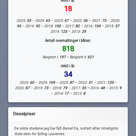
Hittil i år:
18
2025:
53
– 2024:
63
– 2023:
67
– 2022:
36
– 2021:
73
– 2020:
93
– 2019:
92
– 2018:
100
– 2017:
82
– 2016:
104
– 2015:
57
2014:
125
– 2013:
29
Antall overnattinger i båten:
818
Bergtatt I:
197
– Bergtatt II:
621
Hittil i år:
34
2025:
60
– 2024:
109
– 2023:
87
– 2022:
51
– 2021:
120
–
2020:
87
– 2019:
73
– 2018:
79
– 2017:
35 –
2016:
48
– 2015:
9
– 2014:
17
– 2013:
8
Dieselpriser
De siste stedene jeg har fylt diesel fra, sortert etter rimeligste.
Siste dato for fylling i parentes.