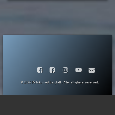
Facebook
Instagram
YouTube
E-post
© 2026 På tokt med Bergtatt . Alle rettigheter reservert.