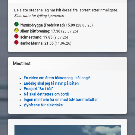
De siste stedene jeg har fylt diesel fra, sortert etter rimeligste.
Siste dato for fylling i parentes.
Phønix-brygga (Fredrikstad) 15.99
(28.05.20)
Ullern båtforening: 17.36
(23.07.26)
Holmestrand:
19.85
(9.07.26)
Hankø Marina: 21.05
(11.06.26)
Mest lest
En video om årets båtsesong - så langt!
Endelig skal jeg få navn på båten
Prosjekt "Bo i båt"
Nå skal det tettes om bord!
Ingen miniferie for en med tolv tommeltotter
Øybåtene blir elektriske