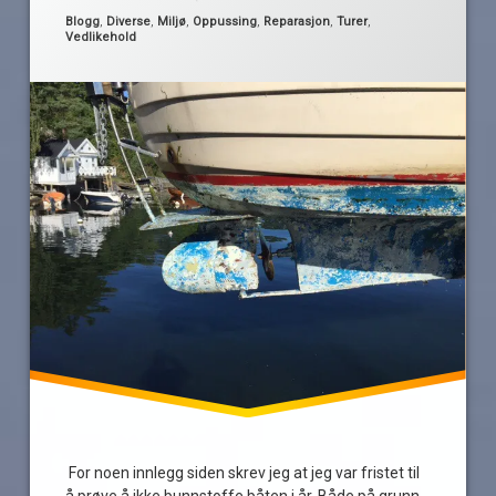
Minnehallen
Kategorier:
Blogg
,
Diverse
,
Miljø
,
Oppussing
,
Reparasjon
,
Turer
,
Vedlikehold
Stavern
vollen
We
Låve
Rock
For noen innlegg siden skrev jeg at jeg var fristet til
å prøve å ikke bunnstoffe båten i år. Både på grunn