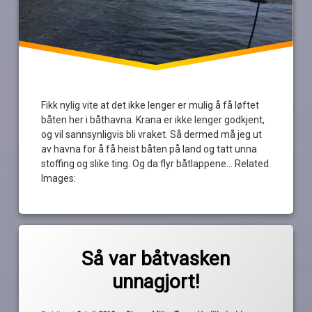
Fikk nylig vite at det ikke lenger er mulig å få løftet
båten her i båthavna. Krana er ikke lenger godkjent,
og vil sannsynligvis bli vraket. Så dermed må jeg ut
av havna for å få heist båten på land og tatt unna
stoffing og slike ting. Og da flyr båtlappene… Related
Images:
Merket
av
asker
Så var båtvasken
Pequod
båtvask
unnagjort!
bunnstoff
gratis
Oppdatert
9. juli 2018