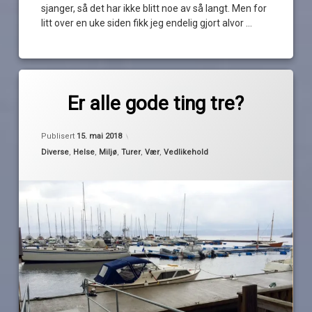
sjanger, så det har ikke blitt noe av så langt. Men for
litt over en uke siden fikk jeg endelig gjort alvor …
Les
Merket
av
båtvask
Er alle gode ting tre?
Pequod
skrogvask
utsettelse
Publisert
15. mai 2018
vollen
Kategorier:
Diverse
,
Helse
,
Miljø
,
Turer
,
Vær
,
Vedlikehold