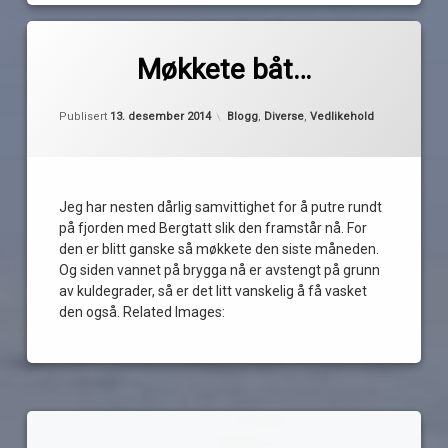
Merket
av
båtvask
Møkkete båt…
Pequod
julevask
Oppdatert
11. desember 2014
møkk
Kategorier:
Publisert
13. desember 2014
Blogg
,
Diverse
,
Vedlikehold
nedbør
regn
vask
Jeg har nesten dårlig samvittighet for å putre rundt
på fjorden med Bergtatt slik den framstår nå. For
den er blitt ganske så møkkete den siste måneden.
Og siden vannet på brygga nå er avstengt på grunn
av kuldegrader, så er det litt vanskelig å få vasket
den også. Related Images: