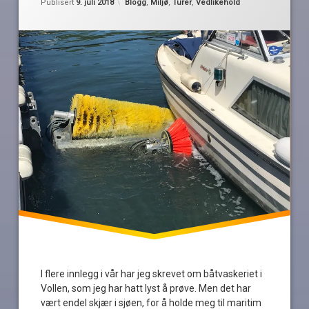
Kategorier:
Publisert
9. juli 2018
Blogg
,
Miljø
,
Turer
,
Vedlikehold
miljødirektoratet
miljøvennlig
Oslofjordsmuseet
Tur
Vollen
marina
I flere innlegg i vår har jeg skrevet om båtvaskeriet i
Vollen, som jeg har hatt lyst å prøve. Men det har
vært endel skjær i sjøen, for å holde meg til maritim