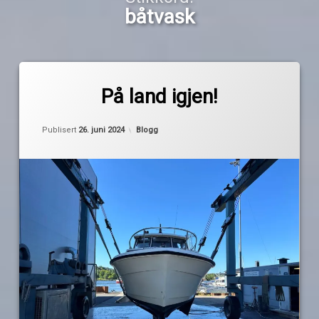
båtvask
Merket
av
båtvask
På land igjen!
Pequod
bunnstoff
fredrikstad
Kategorier:
Publisert
26. juni 2024
Blogg
gressvik
kranløft
landsetting
puss
Ragnar
Ringstad
AS
reparasjon
sinkanoder
vedlikehold