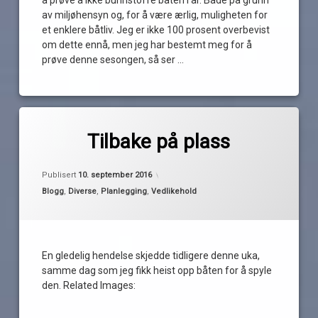
av miljøhensyn og, for å være ærlig, muligheten for
et enklere båtliv. Jeg er ikke 100 prosent overbevist
om dette ennå, men jeg har bestemt meg for å
prøve denne sesongen, så ser …
Les
Merket
av
båtplass
Tilbake på plass
Pequod
båtvask
Oppdatert
10. september 2016
langsides
Publisert
10. september 2016
lettvint
Kategorier:
Blogg
,
Diverse
,
Planlegging
,
Vedlikehold
longside
såpe
slange
En gledelig hendelse skjedde tidligere denne uka,
utrigger
samme dag som jeg fikk heist opp båten for å spyle
vann
den. Related Images:
vanntank