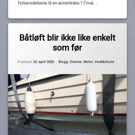
forberedelsene til en annerledes 17.mai …
Les
Merket
1
båtplass
kommentar
Båtløft blir ikke like enkelt
til
som før
Båtløft
båtvask
av
blir
Pequod
ikke
bunnstoff
like
Kategorier:
Publisert
22. april 2020
Blogg
,
Diverse
,
Motor
,
Vedlikehold
enkelt
som
kran
før
løft
polering
service
sommerplass