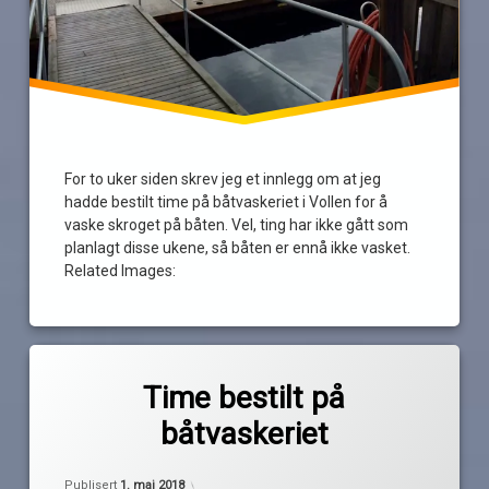
For to uker siden skrev jeg et innlegg om at jeg
hadde bestilt time på båtvaskeriet i Vollen for å
vaske skroget på båten. Vel, ting har ikke gått som
planlagt disse ukene, så båten er ennå ikke vasket.
Related Images:
Merket
av
båtvask
Time bestilt på
Pequod
båtvaskeriet
båtvaskeriet
bunnstoff
Holsmbu
Oppdatert
1. mai 2018
Publisert
1. mai 2018