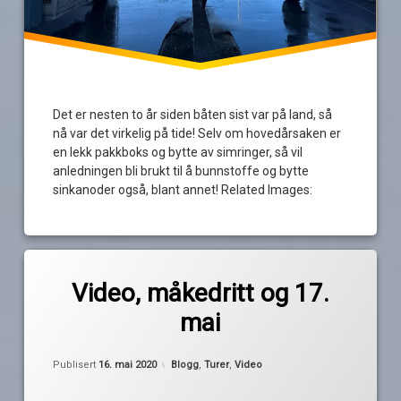
Det er nesten to år siden båten sist var på land, så
nå var det virkelig på tide! Selv om hovedårsaken er
en lekk pakkboks og bytte av simringer, så vil
anledningen bli brukt til å bunnstoffe og bytte
sinkanoder også, blant annet! Related Images:
Merket
av
17.mai
Video, måkedritt og 17.
Pequod
båtvask
mai
februar
gummislanger
Oppdatert
16. mai 2020
Kategorier:
Publisert
16. mai 2020
Blogg
,
Turer
,
Video
kalesjevask
måkedritt