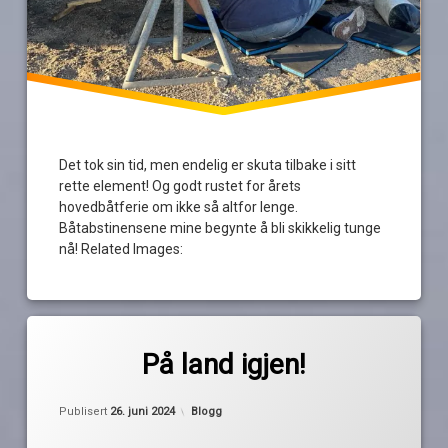
Det tok sin tid, men endelig er skuta tilbake i sitt
rette element! Og godt rustet for årets
hovedbåtferie om ikke så altfor lenge.
Båtabstinensene mine begynte å bli skikkelig tunge
nå! Related Images:
Merket
av
båtvask
På land igjen!
Pequod
bunnstoff
fredrikstad
Kategorier:
Publisert
26. juni 2024
Blogg
gressvik