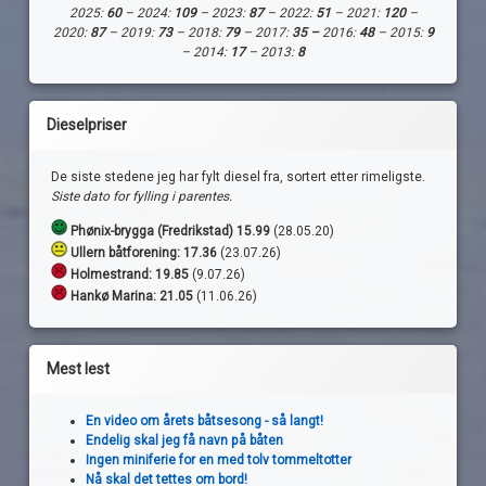
2025:
60
– 2024:
109
– 2023:
87
– 2022:
51
– 2021:
120
–
2020:
87
– 2019:
73
– 2018:
79
– 2017:
35 –
2016:
48
– 2015:
9
– 2014:
17
– 2013:
8
Dieselpriser
De siste stedene jeg har fylt diesel fra, sortert etter rimeligste.
Siste dato for fylling i parentes.
Phønix-brygga (Fredrikstad) 15.99
(28.05.20)
Ullern båtforening: 17.36
(23.07.26)
Holmestrand:
19.85
(9.07.26)
Hankø Marina: 21.05
(11.06.26)
Mest lest
En video om årets båtsesong - så langt!
Endelig skal jeg få navn på båten
Ingen miniferie for en med tolv tommeltotter
Nå skal det tettes om bord!