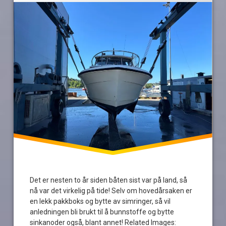
kranløft
landsetting
puss
Ragnar
Ringstad
AS
reparasjon
sinkanoder
vedlikehold
Det er nesten to år siden båten sist var på land, så
nå var det virkelig på tide! Selv om hovedårsaken er
en lekk pakkboks og bytte av simringer, så vil
anledningen bli brukt til å bunnstoffe og bytte
sinkanoder også, blant annet! Related Images: