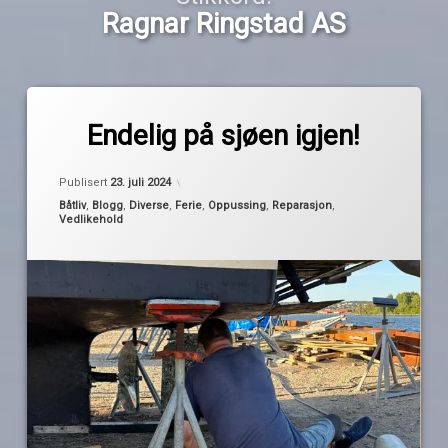
Ragnar Ringstad AS
Merket
av
bunnstoff
Endelig på sjøen igjen!
Pequod
forkabin
oppussing
Publisert
23. juli 2024
pakkboks
Kategorier:
Båtliv
,
Blogg
,
Diverse
,
Ferie
,
Oppussing
,
Reparasjon
,
Vedlikehold
Ragnar
Ringstad
AS
reparasjon
sink
vedlikehold