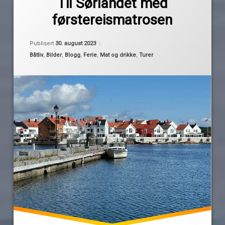
Til Sørlandet med
Pequod
førstereismatros
førstereismatrosen
Grimstad
Risør
Oppdatert
30. august 2023
Publisert
30. august 2023
soppsuppe
Kategorier:
Båtliv
,
Bilder
,
Blogg
,
Ferie
,
Mat og drikke
,
Turer
Sørlandet
turrapport
Tvedestrand