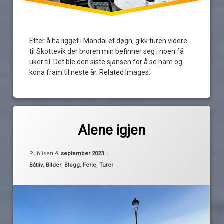
Etter å ha ligget i Mandal et døgn, gikk turen videre
til Skottevik der broren min befinner seg i noen få
uker til. Det ble den siste sjansen for å se ham og
kona fram til neste år. Related Images:
Merket
av
Brygga
Alene igjen
Pequod
Restaurant
Grimstad
Oppdatert
4. september 2023
Publisert
4. september 2023
impregnering
Kategorier:
Båtliv
,
Bilder
,
Blogg
,
Ferie
,
Turer
Lillesand
nedbør
regn
Skottevik