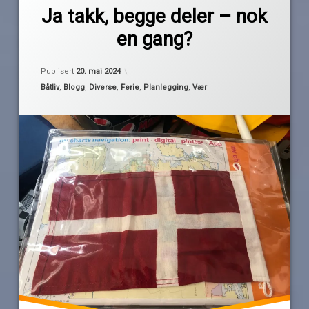
åpent
Ja takk, begge deler – nok
Pequod
hav
en gang?
båtferie
danmark
Oppdatert
20. mai 2024
Publisert
20. mai 2024
fastland
Kategorier:
Båtliv
,
Blogg
,
Diverse
,
Ferie
,
Planlegging
,
Vær
hovedferie
Læsø
Sørlandet
sverige
valgets
kval