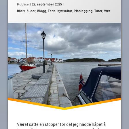
Sørlandet
Oppdatert
22. september 2025
Publisert
22. september 2025
Stavern
Kategorier:
Båtliv
,
Bilder
,
Blogg
,
Ferie
,
Kystkultur
,
Planlegging
,
Turer
,
Vær
telemark
turrapport
Tvedestrand
Valle
vær
værvindu
Været satte en stopper for det jeg hadde håpet å