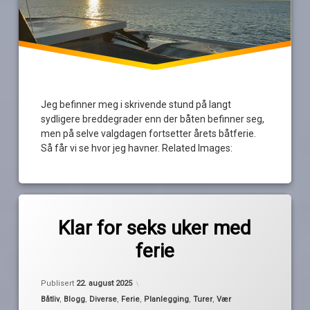
Jeg befinner meg i skrivende stund på langt
sydligere breddegrader enn der båten befinner seg,
men på selve valgdagen fortsetter årets båtferie.
Så får vi se hvor jeg havner. Related Images:
Merket
av
båtferie
Klar for seks uker med
Pequod
Jæren
ferie
Lista
Rogaland
Oppdatert
22. august 2025
Publisert
22. august 2025
sletta
Kategorier:
Båtliv
,
Blogg
,
Diverse
,
Ferie
,
Planlegging
,
Turer
,
Vær