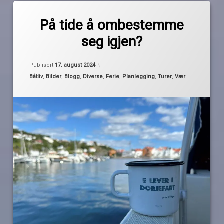
Merket
av
båtferie
På tide å ombestemme
Pequod
båtferien
seg igjen?
2024
dårlig
Oppdatert
17. august 2024
vær
Publisert
17. august 2024
Kategorier:
Båtliv
,
Bilder
,
Blogg
,
Diverse
,
Ferie
,
Planlegging
,
Turer
,
Vær
kos
ombestemme
seg
planer
Sørlandet