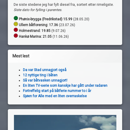
De siste stedene jeg har fylt diesel fra, sortert etter rimeligste.
Siste dato for fylling i parentes.
Phønix-brygga (Fredrikstad) 15.99
(28.05.20)
Ullern båtforening: 17.36
(23.07.26)
Holmestrand:
19.85
(9.07.26)
Hankø Marina: 21.05
(11.06.26)
Mest lest
Da var Stad unnagjort også
12 nyttige ting i båten
Så var båtvasken unnagjort!
En liten TV-serie som kanskje har gått under radaren
Fortreffelig start på båtferie nummer to i år
Sjøen for Alle med en liten overraskelse