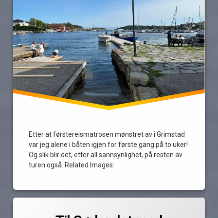
Sørlandet
turrapport
Etter at førstereismatrosen mønstret av i Grimstad
var jeg alene i båten igjen for første gang på to uker!
Og slik blir det, etter all sannsynlighet, på resten av
turen også. Related Images:
Merket
av
date