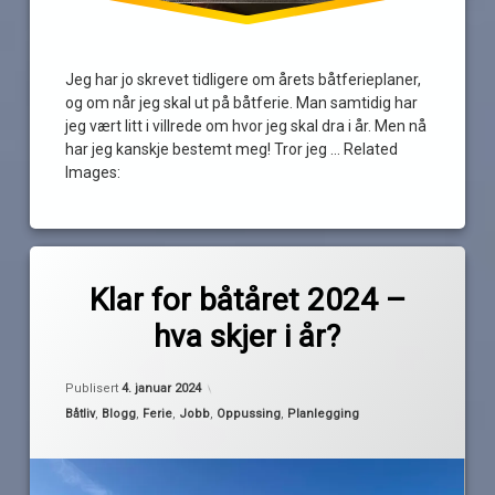
Jeg har jo skrevet tidligere om årets båtferieplaner,
og om når jeg skal ut på båtferie. Man samtidig har
jeg vært litt i villrede om hvor jeg skal dra i år. Men nå
har jeg kanskje bestemt meg! Tror jeg … Related
Images:
Merket
av
båtsesongen
Klar for båtåret 2024 –
Pequod
2024
hva skjer i år?
danmark
ferie
Oppdatert
2. januar 2024
Publisert
4. januar 2024
gjemmekontor
Kategorier:
Båtliv
,
Blogg
,
Ferie
,
Jobb
,
Oppussing
,
Planlegging
ny
båtsesong
Sørlandet