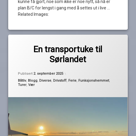
kunne få gjort, noe som ikke er noe nytt, så nå er
plan B/C for lengst i gang med å settes ut i live …
Related Images:
Merket
av
båtferie
En transportuke til
Pequod
bror
Sørlandet
forsmak
kollegaer
Publisert
2. september 2025
Sørlandet
Kategorier:
Båtliv
,
Blogg
,
Diverse
,
Drivstoff
,
Ferie
,
Funksjonshemmet
,
Turer
,
Vær
transportetapper
turrapport