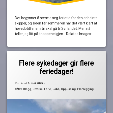
Det begynner å nærme seg ferietid for den enbeinte
skipper, og siden før sommeren har det vært klart at
hovedbåtferien i år skal gå til Sørlandet. Men nå
teller jeg litt på knappene igjen… Related Images:
Merket
av
feriedager
Flere sykedager gir flere
Pequod
ferieplanlegging
feriedager!
langtur
Sørlandet
Oppdatert
6. mai 2025
Publisert
6. mai 2025
sykedager
Kategorier:
Båtliv
,
Blogg
,
Diverse
,
Ferie
,
Jobb
,
Oppussing
,
Planlegging
sykmelding
til
gode