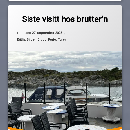
Merket
av
båtferie
Siste visitt hos brutter’n
Pequod
mandal
mørkekjøring
Publisert
27. september 2023
omveier
Kategorier:
Båtliv
,
Bilder
,
Blogg
,
Ferie
,
Turer
regn
Skottevik
Sørlandet