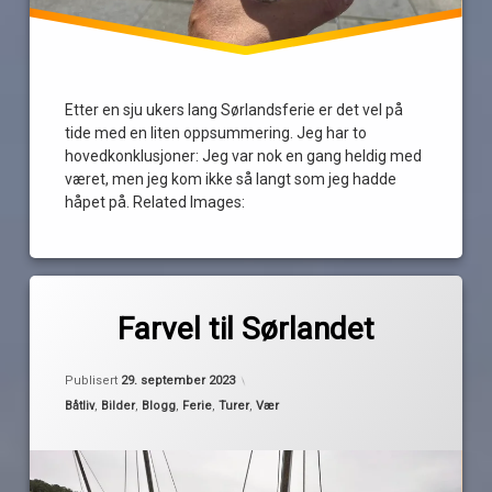
Etter en sju ukers lang Sørlandsferie er det vel på
tide med en liten oppsummering. Jeg har to
hovedkonklusjoner: Jeg var nok en gang heldig med
været, men jeg kom ikke så langt som jeg hadde
håpet på. Related Images:
Merket
av
båtferie
Farvel til Sørlandet
Pequod
Kragerø
langesundsbukta
Publisert
29. september 2023
portør
Kategorier:
Båtliv
,
Bilder
,
Blogg
,
Ferie
,
Turer
,
Vær
Risør
Sørlandet
uvær