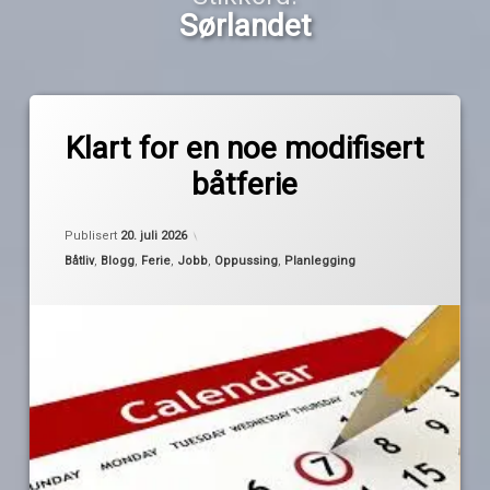
Sørlandet
Merket
av
fint
Klart for en noe modifisert
Pequod
vær
båtferie
håpefull
hovedbåtferie
Oppdatert
18. juli 2026
Publisert
20. juli 2026
Rogaland
Kategorier:
Båtliv
,
Blogg
,
Ferie
,
Jobb
,
Oppussing
,
Planlegging
Sørlandet
vær