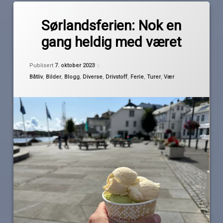
Merket
av
2023
Sørlandsferien: Nok en
Pequod
båtferie
gang heldig med været
oppsummering
Sørlandet
Oppdatert
7. oktober 2023
Publisert
7. oktober 2023
værmeldinger
Kategorier:
Båtliv
,
Bilder
,
Blogg
,
Diverse
,
Drivstoff
,
Ferie
,
Turer
,
Vær