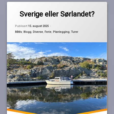
Merket
2
båtferie
kommentarer
Sverige eller Sørlandet?
til
Sverige
ferie
av
Oppdatert
14. august 2025
eller
Publisert
15. august 2025
Pequod
Sørlandet?
Kategorier:
Båtliv
,
Blogg
,
Diverse
,
Ferie
,
Planlegging
,
Turer
Sørlandet
sverige
valgets
kval