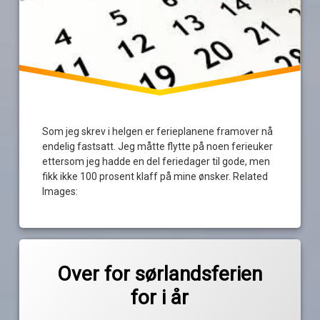
Som jeg skrev i helgen er ferieplanene framover nå
endelig fastsatt. Jeg måtte flytte på noen ferieuker
ettersom jeg hadde en del feriedager til gode, men
fikk ikke 100 prosent klaff på mine ønsker. Related
Images:
Merket
av
agder
Over for sørlandsferien
Pequod
planer
for i år
Risør