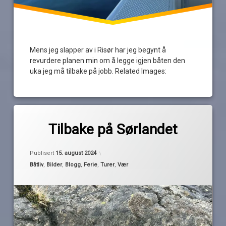
Mens jeg slapper av i Risør har jeg begynt å
revurdere planen min om å legge igjen båten den
uka jeg må tilbake på jobb. Related Images:
Merket
1
båtferie
kommentar
Tilbake på Sørlandet
til
Tilbake
båtferien
av
på
Publisert
15. august 2024
2024
Pequod
Sørlandet
Kategorier:
Båtliv
,
Bilder
,
Blogg
,
Ferie
,
Turer
,
Vær
Risør
Sørlandet
Stavern