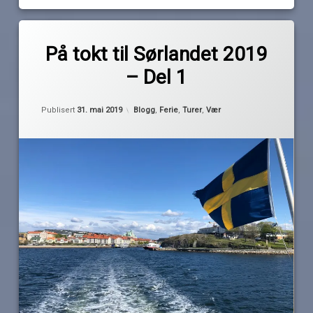
Merket
av
2019
På tokt til Sørlandet 2019
Pequod
fredrikstad
– Del 1
hankø
koster
Oppdatert
31. mai 2019
Kategorier:
Publisert
31. mai 2019
Blogg
,
Ferie
,
Turer
,
Vær
mai
moss
Sørlandstur
strömstad
sverige