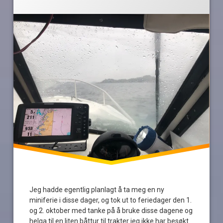
Halden
høstferie
iddefjorden
koster
kuling
landligge
mistet
mobil
regn
Strømtangen
Jeg hadde egentlig planlagt å ta meg en ny
miniferie i disse dager, og tok ut to feriedager den 1.
og 2. oktober med tanke på å bruke disse dagene og
helga til en liten båttur til trakter jeg ikke har besøkt