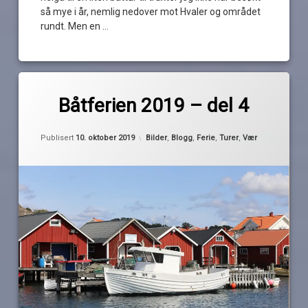
så mye i år, nemlig nedover mot Hvaler og området
rundt. Men en …
Les
Merket
av
båtferien
Båtferien 2019 – del 4
Pequod
2019
Chromecast
Oppdatert
9. oktober 2019
Kategorier:
Publisert
10. oktober 2019
Bilder
,
Blogg
,
Ferie
,
Turer
,
Vær
Espen
koster
Kragerø
Malmön
Pinan
regn
strömstad
sverige
TV