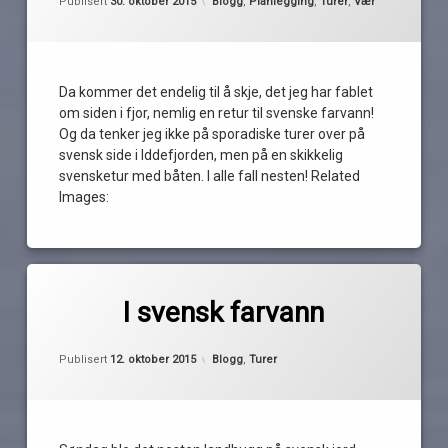
Kategorier:
Publisert
30. oktober 2015
Blogg
,
Planlegging
,
Turer
,
Vær
strömstad
svensketuren
2015
Da kommer det endelig til å skje, det jeg har fablet
om siden i fjor, nemlig en retur til svenske farvann!
Og da tenker jeg ikke på sporadiske turer over på
svensk side i Iddefjorden, men på en skikkelig
svensketur med båten. I alle fall nesten! Related
Images:
Merket
av
defekt
I svensk farvann
Pequod
gjesrtebrygge
Oppdatert
12. oktober 2015
høst
Kategorier:
Publisert
12. oktober 2015
Blogg
,
Turer
hummerteiner
iddefjorden
kafe