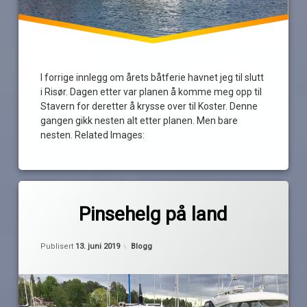
I forrige innlegg om årets båtferie havnet jeg til slutt
i Risør. Dagen etter var planen å komme meg opp til
Stavern for deretter å krysse over til Koster. Denne
gangen gikk nesten alt etter planen. Men bare
nesten. Related Images:
Merket
av
koster
Pinsehelg på land
Pequod
pinse
Oppdatert
12. juni 2019
regnvær
Kategorier:
Publisert
13. juni 2019
Blogg
strömstad
svipptur