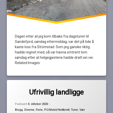
Dagen etter at jeg kom tilbake fra dagsturen til
Sandefjord, søndag ettermiddag, var det på tide å
kaste loss fra Strömstad. Som jeg ganske riktig
hadde regnet med, så var havna omtrent tom
søndag etter at helgegjestene hadde dratt sin vei.
Related Images:
Merket
av
avspasering
Ufrivillig landligge
Pequod
dårlig
vær
Oppdatert
3. oktober 2020
Publisert
4. oktober 2020
fredrikstad
Kategorier:
Blogg
,
Diverse
,
Ferie
,
PC/Mobil/Nettbrett
,
Turer
,
Vær