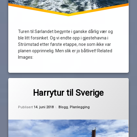
Turen til Sørlandet begynte i ganske dårlig vær og
ble litt forsinket. Og vi endte opp i gjestehavna i
Strömstad etter første etappe, noe som ikke var
planen opprinnelig. Men slik er jo båtlivet! Related
Images:
Merket
av
Fjällbäcka
Harrytur til Sverige
Pequod
Harrytur
Oppdatert
14. juni 2018
koster
Kategorier:
Publisert
14. juni 2018
Blogg
,
Planlegging
Sørlandet
strömstad
svenskepant