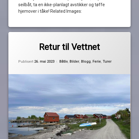
seilbåt, ta en ikke-planlagt avstikker og tøffe
hjemover i tåke! Related Images:
Merket
av
båtferie
Retur til Vettnet
Pequod
Halden
Oppdatert
26. mai 2023
Högen
Kategorier:
Publisert
26. mai 2023
Båtliv
,
Bilder
,
Blogg
,
Ferie
,
Turer
koster
nord-
koster
Sekken
vettnet