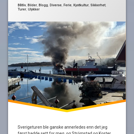
koster
Kategorier:
Båtliv
,
Bilder
,
Blogg
,
Diverse
,
Ferie
,
Kystkultur
,
Sikkerhet
,
Turer
,
Ulykker
kostersundet
Sverigeturen ble ganske annerledes enn det jeg
først hadde sett for meg, og Strömstad og Koster