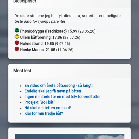
Dieselpriser
De siste stedene jeg har fylt diesel fra, sortert etter rimeligste.
Siste dato for fylling i parentes.
Phønix-brygga (Fredrikstad) 15.99
(28.05.20)
Ullern båtforening: 17.36
(23.07.26)
Holmestrand:
19.85
(9.07.26)
Hankø Marina: 21.05
(11.06.26)
Mest lest
En video om årets båtsesong - så langt!
Endelig skal jeg få navn på båten
Ingen miniferie for en med tolv tommeltotter
Prosjekt "Bo i båt"
Nå skal det tettes om bord!
Klar for min tredje båt?