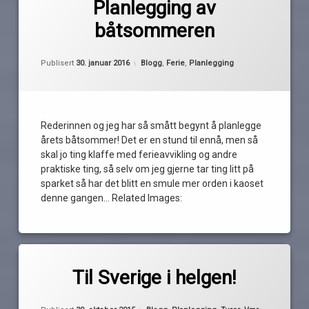
2016
kommentar
Planlegging av
til
båtsommeren
Planlegging
båtferie
av
av
Pequod
båtsommeren
Oppdatert
2. februar 2016
Fjällbäcka
Kategorier:
Publisert
30. januar 2016
Blogg
,
Ferie
,
Planlegging
Kalvön
koster
Rederinnen og jeg har så smått begynt å planlegge
årets båtsommer! Det er en stund til ennå, men så
Østfoldtreffet
skal jo ting klaffe med ferieavvikling og andre
praktiske ting, så selv om jeg gjerne tar ting litt på
rederinnen
sparket så har det blitt en smule mer orden i kaoset
denne gangen… Related Images:
Sand
unngå
fellesferien
Merket
av
ferie
Til Sverige i helgen!
Pequod
koster
Oppdatert
30. oktober 2015
rossö