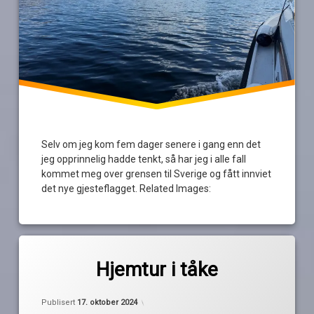
Selv om jeg kom fem dager senere i gang enn det
jeg opprinnelig hadde tenkt, så har jeg i alle fall
kommet meg over grensen til Sverige og fått innviet
det nye gjesteflagget. Related Images:
Merket
av
høstferie
Hjemtur i tåke
Pequod
koster
passasjerer
Publisert
17. oktober 2024