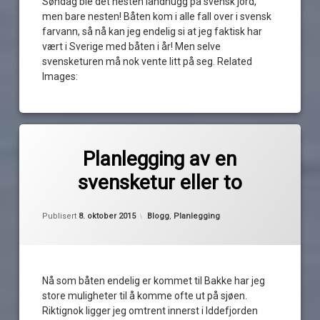
Søndag ble det nesten landhugg på svensk jord,
koster
men bare nesten! Båten kom i alle fall over i svensk
krokstrand
farvann, så nå kan jeg endelig si at jeg faktisk har
pub
vært i Sverige med båten i år! Men selve
svensketuren må nok vente litt på seg. Related
stenhoggarn
Images:
strömstad
webasto
ystehede
Merket
ystehedekilen
av
Halden
Planlegging av en
Pequod
iddefjorden
svensketur eller to
koster
krokstrand
Oppdatert
8. oktober 2015
Kategorier:
Publisert
8. oktober 2015
Blogg
,
Planlegging
planlegging
shopping
strömstad
Nå som båten endelig er kommet til Bakke har jeg
sverige
store muligheter til å komme ofte ut på sjøen.
sverigetur
Riktignok ligger jeg omtrent innerst i Iddefjorden