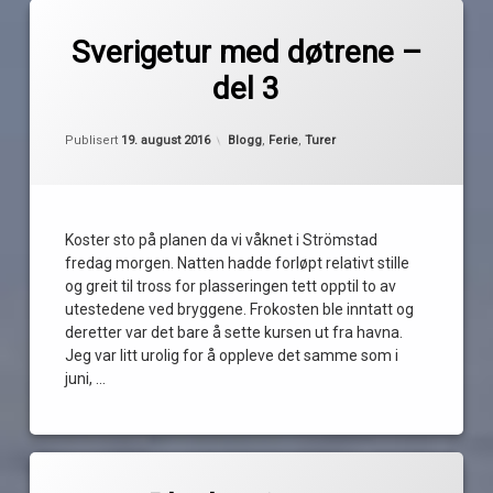
Merket
av
havstenssund
Sverigetur med døtrene –
Pequod
koster
del 3
kosterfjortden
kostersundet
Oppdatert
15. august 2016
Kategorier:
Publisert
19. august 2016
Blogg
,
Ferie
,
Turer
nord-
koster
pokemon
go
Koster sto på planen da vi våknet i Strömstad
resö
fredag morgen. Natten hadde forløpt relativt stille
strömstad
og greit til tross for plasseringen tett opptil to av
utestedene ved bryggene. Frokosten ble inntatt og
vettnet
deretter var det bare å sette kursen ut fra havna.
vind
Jeg var litt urolig for å oppleve det samme som i
juni, …
Les
Merket
1