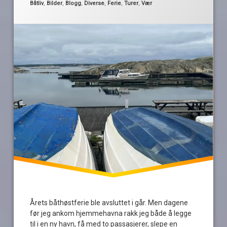
slepeoppdrag
Kategorier:
Båtliv
,
Bilder
,
Blogg
,
Diverse
,
Ferie
,
Turer
,
Vær
tåke
Årets båthøstferie ble avsluttet i går. Men dagene
før jeg ankom hjemmehavna rakk jeg både å legge
til i en ny havn, få med to passasjerer, slepe en