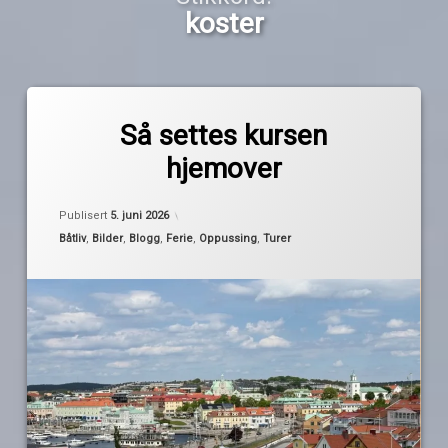
koster
Merket
av
fredrikstad
Så settes kursen
Pequod
koster
hjemover
Kyrkosund
strömstad
Oppdatert
5. juni 2026
Publisert
5. juni 2026
sverige
Kategorier:
Båtliv
,
Bilder
,
Blogg
,
Ferie
,
Oppussing
,
Turer