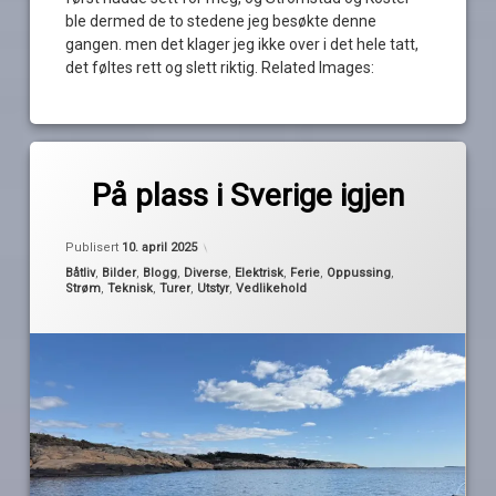
ble dermed de to stedene jeg besøkte denne
gangen. men det klager jeg ikke over i det hele tatt,
det føltes rett og slett riktig. Related Images:
Merket
av
fredrikstad
På plass i Sverige igjen
Pequod
gjesteflagg
koster
Publisert
10. april 2025
oscarsborg
Kategorier:
Båtliv
,
Bilder
,
Blogg
,
Diverse
,
Elektrisk
,
Ferie
,
Oppussing
,
Strøm
,
Teknisk
,
Turer
,
Utstyr
,
Vedlikehold
pumpe
septik
strömstad
sverige
toalett
Tur