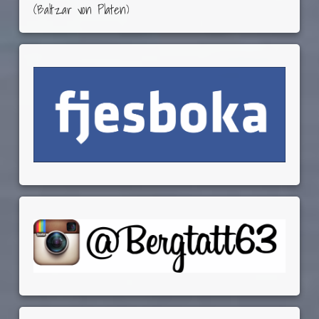
(Baltzar von Platen)