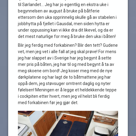
til Sørlandet… Jeg har jo egentlig en ekstra uke i
begynnelsen av august å bruke på båtferie
ettersom den uka opprinnelig skulle gå av stabelen i
jobbhytta på fjellet i Gausdal, men siden hytta er
under oppussing kan vi ikke dra dit likevel, og da er
det mest naturlige for meg å bruke den uka i båten!
Blir jeg ferdig med forkabinen? Blir den tett? Gudene
vet, men jeg vet i alle fall at jeg skal prøve! For mens
jeg har slappet av i Sverige har jeg begynt å sette
mer pris på båten, jeg har til og med begynt å ta av
meg skoene om bord! Jeg koser meg med de nye
dørkplatene og har lagt de to båtmattene jeg har
oppå dem, jeg støvsuger omtrent daglig og nyter
følelsen! Meningen er å legge et heldekkende teppe
i cockpiten etter hvert, men jeg vil helst bli ferdig
med forkabinen før jeg gjør det.