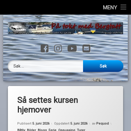
Hjem
MENY
H
Info
til
i
Havner
Facebook
Instagram
YouTube
E-post
Ressurser
Loggbok
Søk etter:
Videoer
Galleri
Så settes kursen
Kontakt
hjemover
English
Publisert
5. juni 2026
Oppdatert
5. juni 2026
av
Pequod
Kategorier:
Båtliv
,
Bilder
,
Blogg
,
Ferie
,
Oppussing
,
Turer