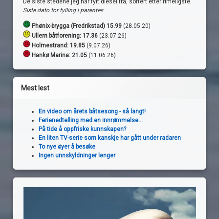
De siste stedene jeg har fylt diesel fra, sortert etter rimeligste.
Siste dato for fylling i parentes.
Phønix-brygga (Fredrikstad) 15.99
(28.05.20)
Ullern båtforening: 17.36
(23.07.26)
Holmestrand:
19.85
(9.07.26)
Hankø Marina: 21.05
(11.06.26)
Mest lest
En video om årets båtsesong - så langt!
Ferienedtelling med en innrømmelse...
På tide å oppfriske kunnskapen?
En liten TV-serie som kanskje har gått under radaren
To nye øyer å besøke
Ingen unnskyldninger lenger