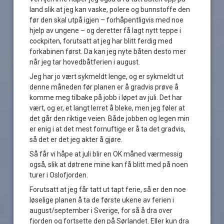
land slik at jeg kan vaske, polere og bunnstoffe den
før den skal utpå igjen – forhåpentligvis med noe
hjelp av ungene – og deretter få lagt nytt teppe i
cockpiten, forutsatt at jeg har blitt ferdig med
forkabinen først. Da kan jeg nyte båten desto mer
når jeg tar hovedbåtferien i august.
Jeg har jo vært sykmeldt lenge, og er sykmeldt ut
denne måneden før planen er å gradvis prøve å
komme meg tilbake på jobb i løpet av juli. Det har
vært, og er, et langt lerret å bleke, men jeg føler at
det går den riktige veien. Både jobben og legen min
er enig i at det mest fornuftige er å ta det gradvis,
så det er det jeg akter å gjøre.
Så får vi håpe at juli blir en OK måned værmessig
også, slik at døtrene mine kan få blitt med på noen
turer i Oslofjorden.
Forutsatt at jeg får tatt ut tapt ferie, så er den noe
løselige planen å ta de første ukene av ferien i
august/september i Sverige, for så å dra over
fjorden og fortsette den på Sørlandet. Eller kun dra