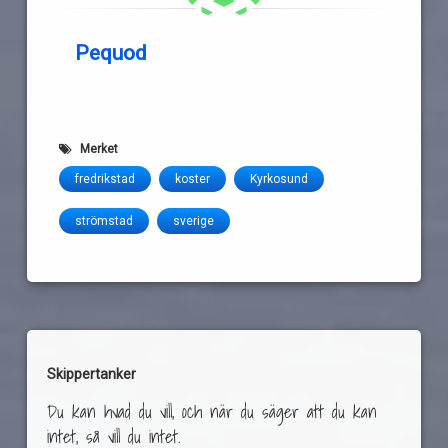
Pequod
Merket
fredrikstad
koster
Kyrkosund
strömstad
sverige
Skippertanker
Du kan hvad du vill, och när du säger att du kan
intet, så vill du intet.