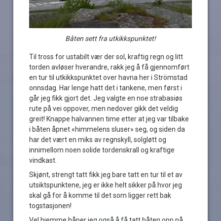
Båten sett fra utkikkspunktet!
Til tross for ustabilt vær der sol, kraftig regn og litt
torden avløser hverandre, rakk jeg å få gjennomført
en tur til utkikkspunktet over havna her i Strömstad
onnsdag. Har lenge hatt det i tankene, men først i
går jeg fikk gjort det. Jeg valgte en noe strabasiøs
rute på vei oppover, men nedover gikk det veldig
greit! Knappe halvannen time etter at jeg var tilbake
i båten åpnet «himmelens sluser» seg, og siden da
har det vært en miks av regnskyll, solgløtt og
innimellom noen solide tordenskrall og kraftige
vindkast.
Skjønt, strengt tatt fikk jeg bare tatt en tur til et av
utsiktspunktene, jeg er ikke helt sikker på hvor jeg
skal gå for å komme til det som ligger rett bak
togstasjonen!
Vel hjemme håper jeg også å få tatt båten opp på