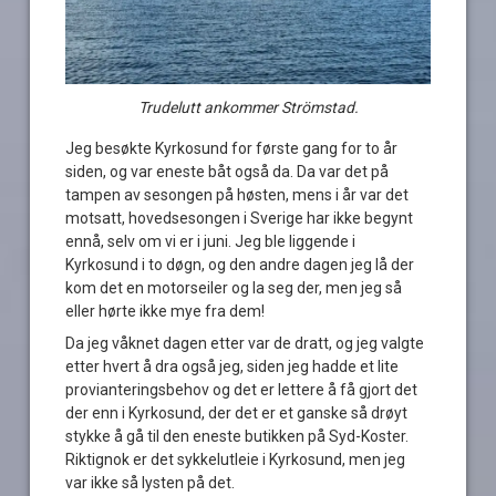
Trudelutt ankommer Strömstad.
Jeg besøkte Kyrkosund for første gang for to år
siden, og var eneste båt også da. Da var det på
tampen av sesongen på høsten, mens i år var det
motsatt, hovedsesongen i Sverige har ikke begynt
ennå, selv om vi er i juni. Jeg ble liggende i
Kyrkosund i to døgn, og den andre dagen jeg lå der
kom det en motorseiler og la seg der, men jeg så
eller hørte ikke mye fra dem!
Da jeg våknet dagen etter var de dratt, og jeg valgte
etter hvert å dra også jeg, siden jeg hadde et lite
provianteringsbehov og det er lettere å få gjort det
der enn i Kyrkosund, der det er et ganske så drøyt
stykke å gå til den eneste butikken på Syd-Koster.
Riktignok er det sykkelutleie i Kyrkosund, men jeg
var ikke så lysten på det.