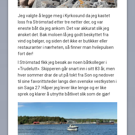
Jeg valgte å legge meg i Kyrkosund da jeg kastet
loss fra Strömstad etter tre netter der, og var
eneste båt da jeg ankom. Det var akkurat slik jeg
ønsket det. Bak moloen lå jeg godt beskyttet fra
vind og bølger, og siden det ikke er butikker eller
restauranter i nærheten, så finner man hvilepulsen
fort der!
I Strömstad fikk jeg besøk av noen båtkolleger i
«Trudelutt». Skipperen går snart inn i sitt 83 år, men
hver sommer drar de ut på tokt fra Son og nedover
til sine favorittsteder langs den svenske vestkysten i
sin Saga 27. Håper jeg lever like lenge og er like
sprek og klarer å utnytte båtlivet slik som de gjør!