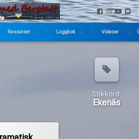
Facebook
Instagra
YouTu
E-
Ressurser
Loggbok
Videoer
Stikkord:
Ekenäs
ramatisk