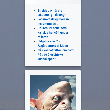
En video om årets
båtsesong - så langt!
Ferienedtelling med en
innrømmelse...
En liten TV-serie som
kanskje har gått under
radaren
Helgetur - del 2 -
Åsgårdstrand til Moss
Nå skal det tettes om bord!
På tide å oppfriske
kunnskapen?