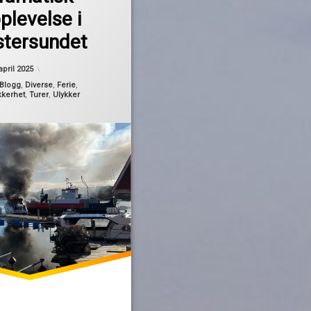
plevelse i
stersundet
april 2025
Blogg
,
Diverse
,
Ferie
,
kkerhet
,
Turer
,
Ulykker