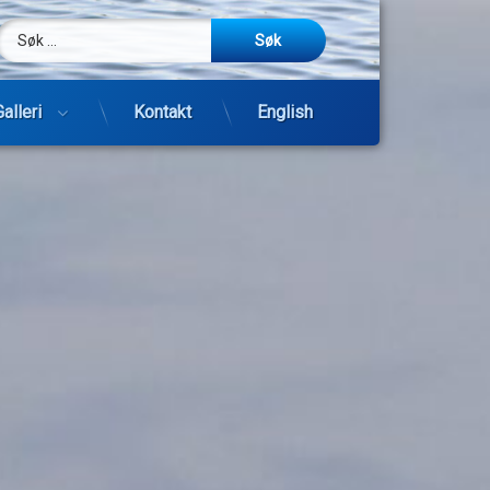
Søk etter:
m
be
post
Galleri
Kontakt
English
Hopp
til
innhold