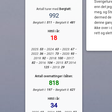
Sverigetur
enn det jeg
Antall turer med
Bergtatt:
meg, og St
992
dermed de 
denne gang
Bergtatt I:
511
– Bergtatt II:
481
ikke over i 
Hittil i år:
rett og slet
18
2025:
53
– 2024:
63
– 2023:
67
–
2022:
36
– 2021:
73
– 2020:
93
–
2019:
92
– 2018:
100
– 2017:
82
– 2016:
104
– 2015:
57
2014:
125
– 2013:
29
Antall overnattinger i båten:
818
Bergtatt I:
197
– Bergtatt II:
621
Hittil i år:
34