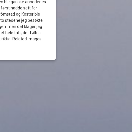
en ble ganske annerledes
 først hadde sett for
römstad og Koster ble
to stedene jeg besøkte
en. men det klager jeg
det hele tatt, det føltes
t riktig. Related Images: