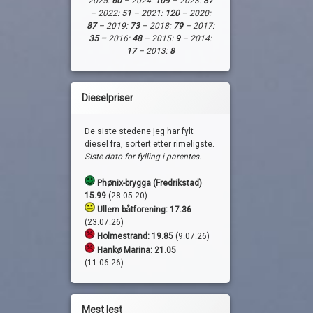
2025:
60
– 2024:
109
– 2023:
87
– 2022:
51
– 2021:
120
– 2020:
87
– 2019:
73
– 2018:
79
– 2017:
35 –
2016:
48
– 2015:
9
– 2014:
17
– 2013:
8
Dieselpriser
De siste stedene jeg har fylt
diesel fra, sortert etter rimeligste.
Siste dato for fylling i parentes.
Phønix-brygga (Fredrikstad)
15.99
(28.05.20)
Ullern båtforening: 17.36
(23.07.26)
Holmestrand:
19.85
(9.07.26)
Hankø Marina: 21.05
(11.06.26)
Mest lest