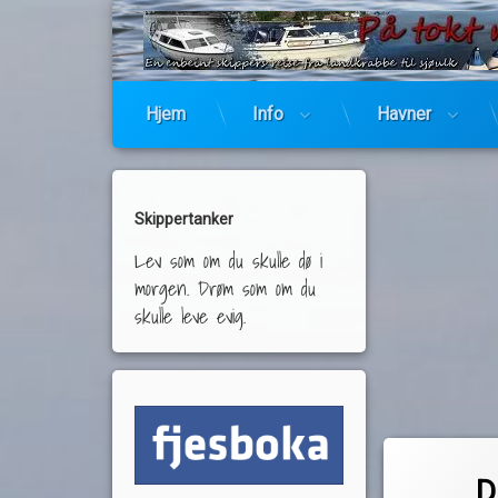
Hjem
Info
Havner
Skippertanker
Lev som om du skulle dø i
morgen. Drøm som om du
skulle leve evig.
Merket
av
båtbrann
D
Pequod